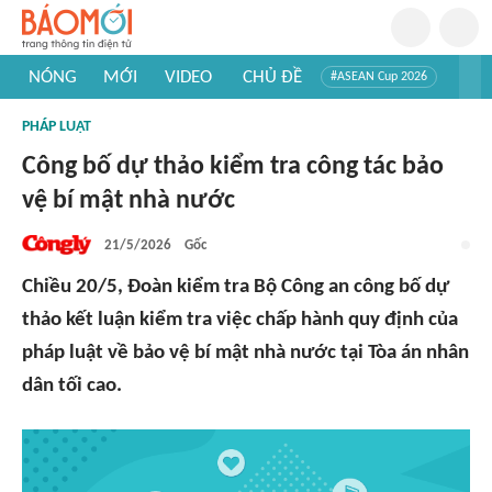
NÓNG
MỚI
VIDEO
CHỦ ĐỀ
#ASEAN Cup 2026
#Trí tuệ nhân tạo
#Mỹ - Iran
#Khám phá Việt Nam
PHÁP LUẬT
#Khám phá thế giới
Công bố dự thảo kiểm tra công tác bảo
vệ bí mật nhà nước
21/5/2026
Gốc
Chiều 20/5, Đoàn kiểm tra Bộ Công an công bố dự
thảo kết luận kiểm tra việc chấp hành quy định của
pháp luật về bảo vệ bí mật nhà nước tại Tòa án nhân
dân tối cao.