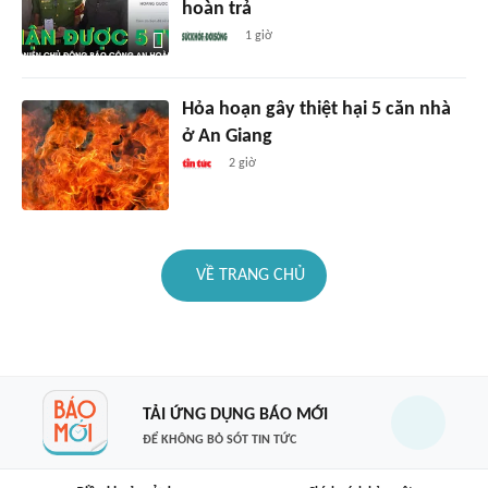
hoàn trả
1 giờ
Hỏa hoạn gây thiệt hại 5 căn nhà
ở An Giang
2 giờ
VỀ TRANG CHỦ
TẢI ỨNG DỤNG BÁO MỚI
ĐỂ KHÔNG BỎ SÓT TIN TỨC