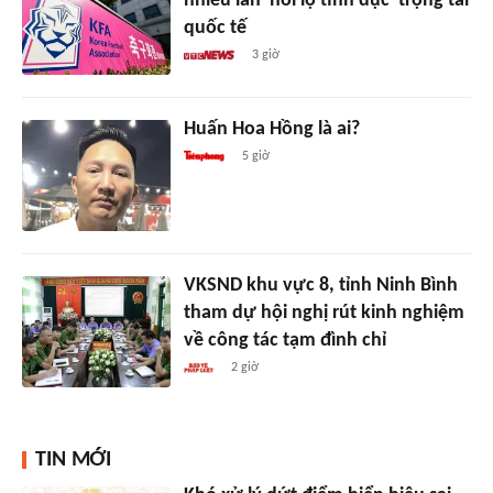
nhiều lần 'hối lộ tình dục' trọng tài
quốc tế
3 giờ
Huấn Hoa Hồng là ai?
5 giờ
VKSND khu vực 8, tỉnh Ninh Bình
tham dự hội nghị rút kinh nghiệm
về công tác tạm đình chỉ
2 giờ
TIN MỚI