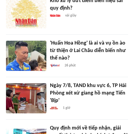
Khó xử lý dứt điểm biển hiệu sai
quy định?
vài giây
'Huấn Hoa Hồng' là ai và vụ ồn ào
từ thiện ở Lai Châu diễn biến như
thế nào?
26 phút
Ngày 7/8, TAND khu vực 6, TP Hải
Phòng xét xử giang hồ mạng Tiến
'Bịp'
1 giờ
Quy định mới về tiếp nhận, giải