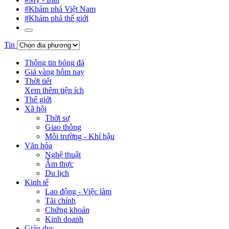
#Khám phá Việt Nam
#Khám phá thế giới
Tin
Thông tin bóng đá
Giá vàng hôm nay
Thời tiết
Xem thêm tiện ích
Thế giới
Xã hội
Thời sự
Giao thông
Môi trường - Khí hậu
Văn hóa
Nghệ thuật
Ẩm thực
Du lịch
Kinh tế
Lao động - Việc làm
Tài chính
Chứng khoán
Kinh doanh
Giáo dục