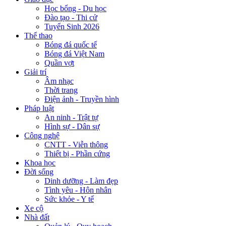
Học bổng - Du học
Đào tạo - Thi cử
Tuyển Sinh 2026
Thể thao
Bóng đá quốc tế
Bóng đá Việt Nam
Quần vợt
Giải trí
Âm nhạc
Thời trang
Điện ảnh - Truyền hình
Pháp luật
An ninh - Trật tự
Hình sự - Dân sự
Công nghệ
CNTT - Viễn thông
Thiết bị - Phần cứng
Khoa học
Đời sống
Dinh dưỡng - Làm đẹp
Tình yêu - Hôn nhân
Sức khỏe - Y tế
Xe cộ
Nhà đất