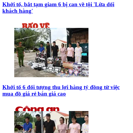
Khởi tố, bắt tạm giam 6 bị can về tội 'Lừa dối
khách hàng'
Khởi tố 6 đối tượng thu lợi hàng tỷ đồng từ việc
mua đồ giá rẻ bán giá cao