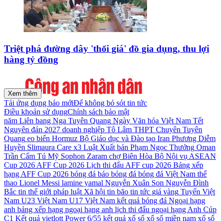
Triệt phá đường dây 'thổi giá' đồ gia dụng, thu lợi
hàng tỷ đồng
Xem thêm
Tải ứng dụng báo mới
Để không bỏ sót tin tức
Điều khoản sử dụng
Chính sách bảo mật
năm
Liên bang Nga
Tuyên Quang
Ngày Văn hóa Việt Nam
Tết
Nguyên đán 2027
doanh nghiệp
Tô Lâm
THPT Chuyên Tuyên
Quang
eo biển Hormuz
Bộ Giáo dục và Đào tạo
Iran
Phương Diễm
Huyền
Slimaura Care x3
Luật Xuất bản
Phạm Ngọc Thưởng
Oman
Trần Cẩm Tú
Mỹ
Sophon Zaram
chợ Biên Hòa
Bộ Nội vụ
ASEAN
Cup 2026
AFF Cup 2026
Lịch thi đấu AFF cup 2026
Bảng xếp
hạng AFF Cup 2026
bóng đá
báo bóng đá
bóng đá Việt Nam
thể
thao
Lionel Messi
lamine yamal
Nguyễn Xuân Son
Nguyễn Đình
Bắc
tin thế giới
pháp luật
Xã hội
tin bão
tin tức
giá vàng
Tuyển Việt
Nam
U23 Việt Nam
U17 Việt Nam
kết quả bóng đá
Ngoại hạng
anh
bảng xếp hạng ngoại hạng anh
lịch thi đấu ngoại hạng Anh
Cúp
C1
Kết quả vietlott Power 6/55
kết quả xổ số
xổ số miền nam
xổ số