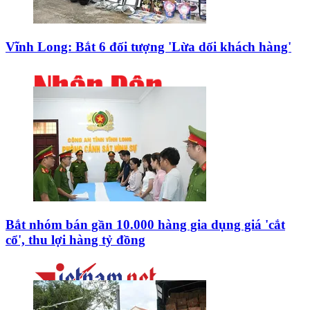
Vĩnh Long: Bắt 6 đối tượng 'Lừa dối khách hàng'
Bắt nhóm bán gần 10.000 hàng gia dụng giá 'cắt
cổ', thu lợi hàng tỷ đồng