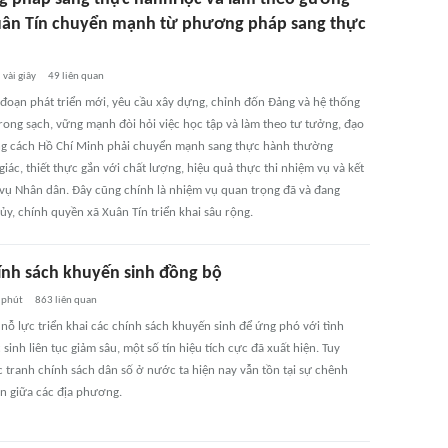
uân Tín chuyển mạnh từ phương pháp sang thực
vài giây
49
liên quan
i đoạn phát triển mới, yêu cầu xây dựng, chỉnh đốn Đảng và hệ thống
trong sạch, vững mạnh đòi hỏi việc học tập và làm theo tư tưởng, đạo
g cách Hồ Chí Minh phải chuyển mạnh sang thực hành thường
giác, thiết thực gắn với chất lượng, hiệu quả thực thi nhiệm vụ và kết
vụ Nhân dân. Đây cũng chính là nhiệm vụ quan trọng đã và đang
y, chính quyền xã Xuân Tín triển khai sâu rộng.
ính sách khuyến sinh đồng bộ
 phút
863
liên quan
nỗ lực triển khai các chính sách khuyến sinh để ứng phó với tình
sinh liên tục giảm sâu, một số tín hiệu tích cực đã xuất hiện. Tuy
c tranh chính sách dân số ở nước ta hiện nay vẫn tồn tại sự chênh
ớn giữa các địa phương.