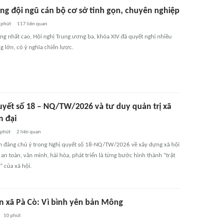
ng đội ngũ cán bộ cơ sở tinh gọn, chuyên nghiệp
 phút
117
liên quan
ống nhất cao, Hội nghị Trung ương ba, khóa XIV đã quyết nghị nhiều
 lớn, có ý nghĩa chiến lược.
uyết số 18 – NQ/TW/2026 và tư duy quản trị xã
n đại
 phút
2
liên quan
 đáng chú ý trong Nghị quyết số 18-NQ/TW/2026 về xây dựng xã hội
an toàn, văn minh, hài hòa, phát triển là từng bước hình thành “trật
” của xã hội.
n xã Pà Cò: Vì bình yên bản Mông
10 phút