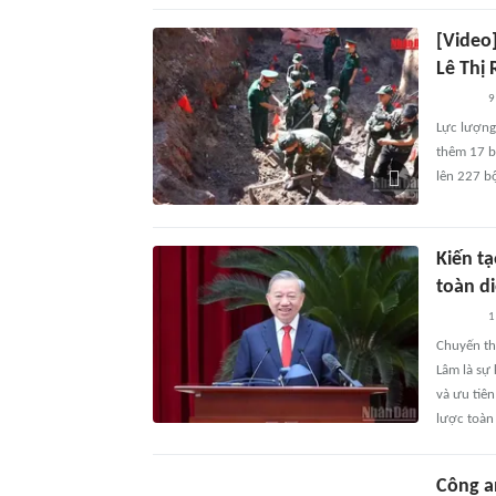
[Video]
Lê Thị 
9
Lực lượng 
thêm 17 b
lên 227 b
Kiến t
toàn d
1
Chuyến th
Lâm là sự 
và ưu tiê
lược toàn
Công an