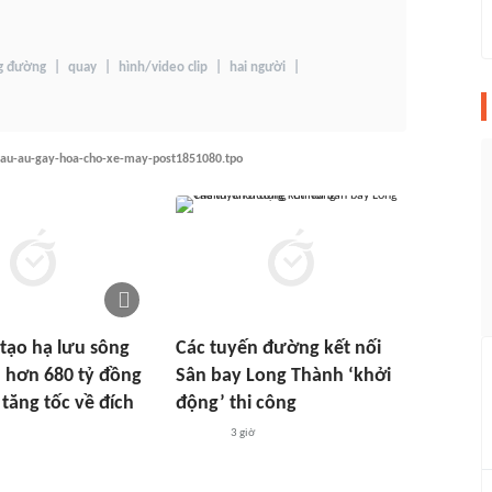
g đường
quay
hình/video clip
hai người
-dau-au-gay-hoa-cho-xe-may-post1851080.tpo
 tạo hạ lưu sông
Các tuyến đường kết nối
 hơn 680 tỷ đồng
Sân bay Long Thành ‘khởi
 tăng tốc về đích
động’ thi công
3 giờ