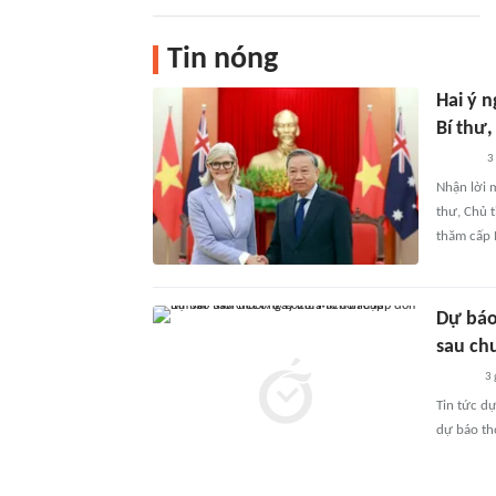
Tin nóng
Hai ý n
Bí thư
3
Nhận lời 
thư, Chủ 
thăm cấp 
Dự báo 
sau ch
3 
Tin tức dự
dự báo thờ