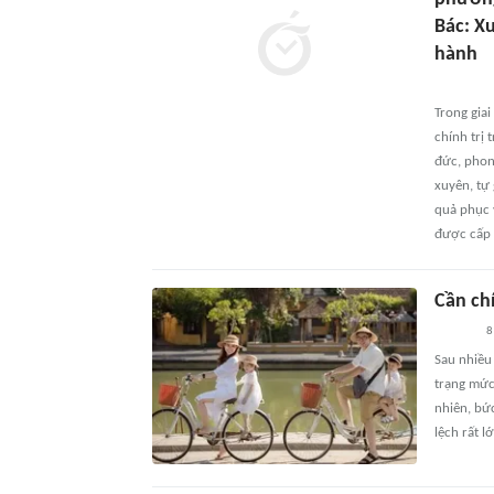
Bác: X
hành
Trong gia
chính trị 
đức, phon
xuyên, tự 
quả phục 
được cấp ủ
Cần ch
8
Sau nhiều 
trạng mức 
nhiên, bứ
lệch rất l