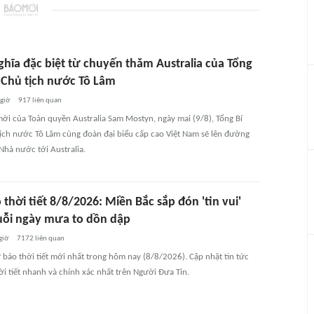
ghĩa đặc biệt từ chuyến thăm Australia của Tổng
, Chủ tịch nước Tô Lâm
 giờ
917
liên quan
mời của Toàn quyền Australia Sam Mostyn, ngày mai (9/8), Tổng Bí
tịch nước Tô Lâm cùng đoàn đại biểu cấp cao Việt Nam sẽ lên đường
Nhà nước tới Australia.
thời tiết 8/8/2026: Miền Bắc sắp đón 'tin vui'
uỗi ngày mưa to dồn dập
giờ
7172
liên quan
 báo thời tiết mới nhất trong hôm nay (8/8/2026). Cập nhật tin tức
i tiết nhanh và chính xác nhất trên Người Đưa Tin.