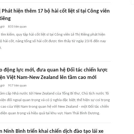
 Phát hiện thêm 17 bộ hài cốt liệt sĩ tại Công viên
Riêng
 giờ
833
liên quan
tìm kiếm, quy tập hài cốt liệt sĩ tại Công viên Lê Thị Riêng phát hiện
ộ hài cốt, nâng tổng số hài cốt được tìm thấy từ ngày 23/6 đến nay
ộ.
ạo động lực mới, đưa quan hệ Đối tác chiến lược
iện Việt Nam-New Zealand lên tầm cao mới
 giờ
917
liên quan
ăm cấp Nhà nước tới New Zealand của Tổng Bí thư, Chủ tịch nước Tô
kiện đối ngoại quan trọng và có ý nghĩa đặc biệt; thể hiện sự coi trọng
n cao của Việt Nam trong quan hệ với New Zealand - một Đối tác chiến
 diện quan trọng và hiệu quả tại khu vực Nam Thái Bình Dương.
 Ninh Bình triển khai chiến dịch đào tạo lái xe