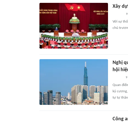
Xây dự
9
Với sự th
chủ trương
Nghị q
hội hiệ
9
Quan điểm
kỷ cương, 
tự tự thân
Công a