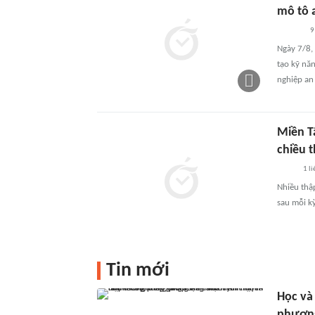
mô tô 
9
Ngày 7/8,
tạo kỹ nă
nghiệp an
Miền T
chiều 
1
li
Nhiều thậ
sau mỗi kỳ
Tin mới
Học và
phương