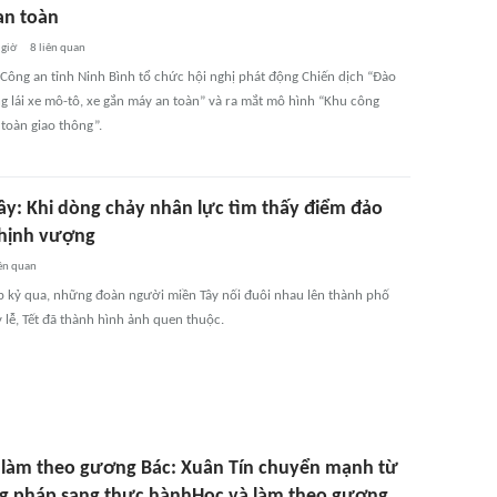
an toàn
 giờ
8
liên quan
 Công an tỉnh Ninh Bình tổ chức hội nghị phát động Chiến dịch “Đào
ng lái xe mô-tô, xe gắn máy an toàn” và ra mắt mô hình “Khu công
 toàn giao thông”.
ây: Khi dòng chảy nhân lực tìm thấy điểm đảo
thịnh vượng
ên quan
p kỷ qua, những đoàn người miền Tây nối đuôi nhau lên thành phố
 lễ, Tết đã thành hình ảnh quen thuộc.
 làm theo gương Bác: Xuân Tín chuyển mạnh từ
 pháp sang thực hànhHọc và làm theo gương