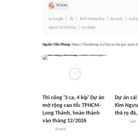
TP.HCM
xe ba gác
ẩu
Bình Hưng Hòa
xe máy
xuốn
người bị thương
va chạm
Nguồn
Tiền Phong
:
https://tienphong.vn/clip-xe-ba-gac-quay
Thi công '3 ca, 4 kíp' Dự án
Dự án cải
mở rộng cao tốc TPHCM-
Kim Ngưu
Long Thành, hoàn thành
thả rọ đá,
vào tháng 12/2026
1 giờ
22 phút