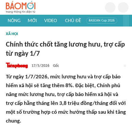
NÓNG
MỚI
VIDEO
CHỦ ĐỀ
#ASEAN Cup 2026
#Trí tuệ nhân tạo
#Mỹ - Iran
#Khám phá Việt Nam
XÃ HỘI
#Khám phá thế giới
Chính thức chốt tăng lương hưu, trợ cấp
từ ngày 1/7
17/5/2026
Gốc
Từ ngày 1/7/2026, mức lương hưu và trợ cấp bảo
hiểm xã hội sẽ tăng thêm 8%. Đặc biệt, Chính phủ
nâng mức lương hưu, trợ cấp bảo hiểm xã hội và
trợ cấp hằng tháng lên 3,8 triệu đồng/tháng đối với
một số trường hợp có mức hưởng thấp sau khi tăng
chung.