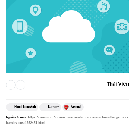
Thái Viên
Ngoại hạng Anh
Burnley
Arsenal
Nguồn
Znews
:
https://znews.vn/video-cdv-arsenal-mo-hoi-sau-chien-thang-truoc-
burnley-post1652451.html