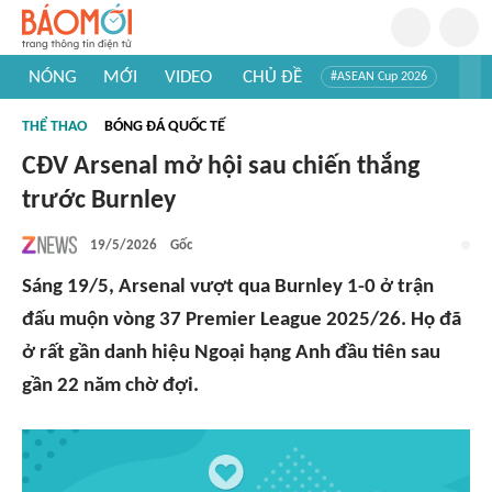
NÓNG
MỚI
VIDEO
CHỦ ĐỀ
#ASEAN Cup 2026
#Trí tuệ nhân tạo
#Mỹ - Iran
#Khám phá Việt Nam
THỂ THAO
BÓNG ĐÁ QUỐC TẾ
#Khám phá thế giới
CĐV Arsenal mở hội sau chiến thắng
trước Burnley
19/5/2026
Gốc
Sáng 19/5, Arsenal vượt qua Burnley 1-0 ở trận
đấu muộn vòng 37 Premier League 2025/26. Họ đã
ở rất gần danh hiệu Ngoại hạng Anh đầu tiên sau
gần 22 năm chờ đợi.