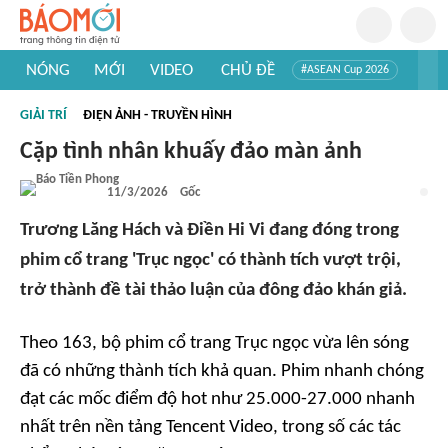
NÓNG
MỚI
VIDEO
CHỦ ĐỀ
#ASEAN Cup 2026
#Tuyển sinh đại học 2026
#Trí tuệ nhân tạo
#Mỹ - Iran
GIẢI TRÍ
ĐIỆN ẢNH - TRUYỀN HÌNH
#Khám phá Việt Nam
#Khám phá thế giới
Cặp tình nhân khuấy đảo màn ảnh
11/3/2026
Gốc
Trương Lăng Hách và Điền Hi Vi đang đóng trong
phim cổ trang 'Trục ngọc' có thành tích vượt trội,
trở thành đề tài thảo luận của đông đảo khán giả.
Theo
163
, bộ phim cổ trang
Trục ngọc
vừa lên sóng
đã có những thành tích khả quan. Phim nhanh chóng
đạt các mốc điểm độ hot như 25.000-27.000 nhanh
nhất trên nền tảng Tencent Video, trong số các tác