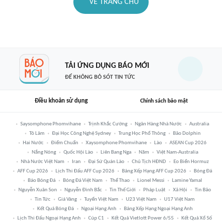
VỀ TRANG CHỦ
TẢI ỨNG DỤNG BÁO MỚI
ĐỂ KHÔNG BỎ SÓT TIN TỨC
Điều khoản sử dụng
Chính sách bảo mật
Saysomphone Phomvihane
Trịnh Khắc Cường
Ngân Hàng Nhà Nước
Australia
Tô Lâm
Đại Học Công Nghệ Sydney
Trung Học Phổ Thông
Bão Dolphin
Hai Nước
Điểm Chuẩn
Xaysomphone Phomvihane
Lào
ASEAN Cup 2026
Nắng Nóng
Quốc Hội Lào
Liên Bang Nga
Năm
Việt Nam-Australia
Nhà Nước Việt Nam
Iran
Đại Sứ Quán Lào
Chủ Tịch HĐND
Eo Biển Hormuz
AFF Cup 2026
Lịch Thi Đấu AFF Cup 2026
Bảng Xếp Hạng AFF Cup 2026
Bóng Đá
Báo Bóng Đá
Bóng Đá Việt Nam
Thể Thao
Lionel Messi
Lamine Yamal
Nguyễn Xuân Son
Nguyễn Đình Bắc
Tin Thế Giới
Pháp Luật
Xã Hội
Tin Bão
Tin Tức
Giá Vàng
Tuyển Việt Nam
U23 Việt Nam
U17 Việt Nam
Kết Quả Bóng Đá
Ngoại Hạng Anh
Bảng Xếp Hạng Ngoại Hạng Anh
Lịch Thi Đấu Ngoại Hạng Anh
Cúp C1
Kết Quả Vietlott Power 6/55
Kết Quả Xổ Số