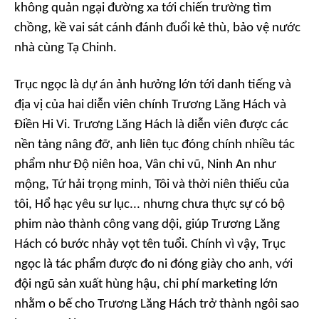
không quản ngại đường xa tới chiến trường tìm
chồng, kề vai sát cánh đánh đuổi kẻ thù, bảo vệ nước
nhà cùng Tạ Chinh.
Trục ngọc
là dự án ảnh hưởng lớn tới danh tiếng và
địa vị của hai diễn viên chính Trương Lăng Hách và
Điền Hi Vi. Trương Lăng Hách là diễn viên được các
nền tảng nâng đỡ, anh liên tục đóng chính nhiều tác
phẩm như
Độ niên hoa, Vân chi vũ, Ninh An như
mộng, Tứ hải trọng minh, Tôi và thời niên thiếu của
tôi, Hổ hạc yêu sư lục
... nhưng chưa thực sự có bộ
phim nào thành công vang dội, giúp Trương Lăng
Hách có bước nhảy vọt tên tuổi. Chính vì vậy,
Trục
ngọc
là tác phẩm được đo ni đóng giày cho anh, với
đội ngũ sản xuất hùng hậu, chi phí marketing lớn
nhằm o bế cho Trương Lăng Hách trở thành ngôi sao