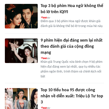
Top 3 bộ phim Hoa ngữ không thể
bỏ lỡ trên iQIYI
Điểm qua 3 bộ phim Hoa ngữ được khán giả
đánh giá là không thể bỏ lỡ trong mùa hè này.
9 phim hiện đại đáng xem lại nhất
theo đánh giá của cộng đồng
mạng
Khán giả Trung Quốc vừa bình chọn 9 bộ phim
hiện đại đáng xem lại nhất, quy tụ nhiều tác
phẩm ngôn tình, trinh thám và chính kịch nổi
bật
Top 10 tiểu hoa 95 được công
nhận về diễn xuất: Triệu Lộ Tư top
3