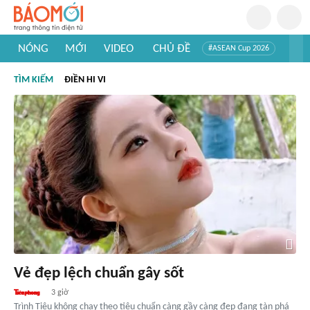
NÓNG
MỚI
VIDEO
CHỦ ĐỀ
#ASEAN Cup 2026
#Trí tuệ nhân tạo
#Mỹ - Iran
#Khám phá Việt Nam
TÌM KIẾM
ĐIỀN HI VI
#Khám phá thế giới
Vẻ đẹp lệch chuẩn gây sốt
3 giờ
Trình Tiêu không chạy theo tiêu chuẩn càng gầy càng đẹp đang tàn phá