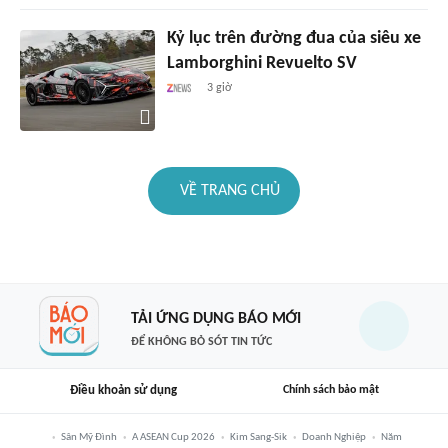
Kỷ lục trên đường đua của siêu xe
Lamborghini Revuelto SV
3 giờ
VỀ TRANG CHỦ
TẢI ỨNG DỤNG BÁO MỚI
ĐỂ KHÔNG BỎ SÓT TIN TỨC
Điều khoản sử dụng
Chính sách bảo mật
Sân Mỹ Đình
A ASEAN Cup 2026
Kim Sang-Sik
Doanh Nghiệp
Năm