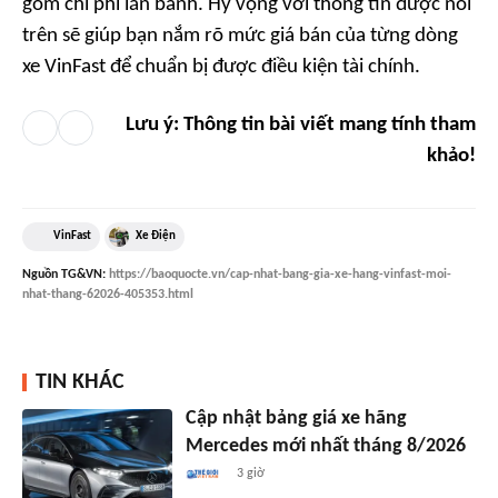
gồm chi phí lăn bánh. Hy vọng với thông tin được nói
trên sẽ giúp bạn nắm rõ mức giá bán của từng dòng
xe VinFast để chuẩn bị được điều kiện tài chính.
Lưu ý: Thông tin bài viết mang tính tham
khảo!
VinFast
Xe Điện
Nguồn
TG&VN
:
https://baoquocte.vn/cap-nhat-bang-gia-xe-hang-vinfast-moi-
nhat-thang-62026-405353.html
TIN KHÁC
Cập nhật bảng giá xe hãng
Mercedes mới nhất tháng 8/2026
3 giờ