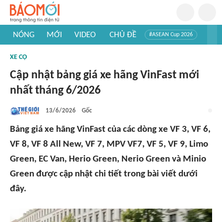
NÓNG
MỚI
VIDEO
CHỦ ĐỀ
#ASEAN Cup 2026
#Trí tuệ nhân tạo
#Mỹ - Iran
#Khám phá Việt Nam
XE CỘ
#Khám phá thế giới
Cập nhật bảng giá xe hãng VinFast mới
nhất tháng 6/2026
13/6/2026
Gốc
Bảng giá xe hãng VinFast của các dòng xe VF 3, VF 6,
VF 8, VF 8 All New, VF 7, MPV VF7, VF 5, VF 9, Limo
Green, EC Van, Herio Green, Nerio Green và Minio
Green được cập nhật chi tiết trong bài viết dưới
đây.