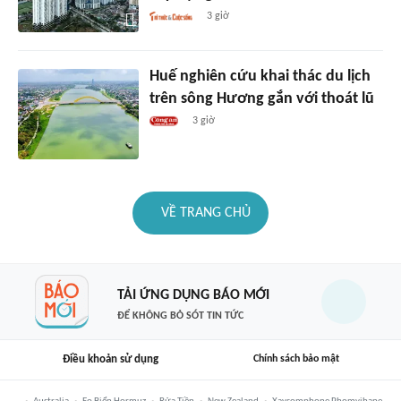
3 giờ
Huế nghiên cứu khai thác du lịch
trên sông Hương gắn với thoát lũ
3 giờ
VỀ TRANG CHỦ
TẢI ỨNG DỤNG BÁO MỚI
ĐỂ KHÔNG BỎ SÓT TIN TỨC
Điều khoản sử dụng
Chính sách bảo mật
Australia
Eo Biển Hormuz
Rửa Tiền
New Zealand
Xaysomphone Phomvihane