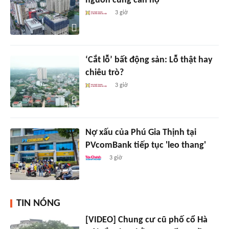
nguồn cung căn hộ
3 giờ
‘Cắt lỗ’ bất động sản: Lỗ thật hay
chiêu trò?
3 giờ
Nợ xấu của Phú Gia Thịnh tại
PVcomBank tiếp tục 'leo thang'
3 giờ
TIN NÓNG
[VIDEO] Chung cư cũ phố cổ Hà