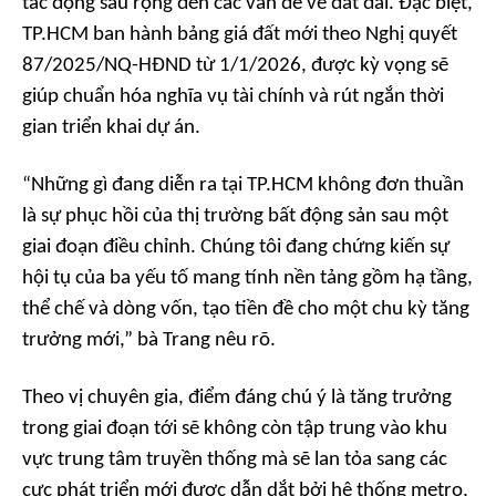
tác động sâu rộng đến các vấn đề về đất đai. Đặc biệt,
TP.HCM ban hành bảng giá đất mới theo Nghị quyết
87/2025/NQ-HĐND từ 1/1/2026, được kỳ vọng sẽ
giúp chuẩn hóa nghĩa vụ tài chính và rút ngắn thời
gian triển khai dự án.
“Những gì đang diễn ra tại TP.HCM không đơn thuần
là sự phục hồi của thị trường bất động sản sau một
giai đoạn điều chỉnh. Chúng tôi đang chứng kiến sự
hội tụ của ba yếu tố mang tính nền tảng gồm hạ tầng,
thể chế và dòng vốn, tạo tiền đề cho một chu kỳ tăng
trưởng mới,” bà Trang nêu rõ.
Theo vị chuyên gia, điểm đáng chú ý là tăng trưởng
trong giai đoạn tới sẽ không còn tập trung vào khu
vực trung tâm truyền thống mà sẽ lan tỏa sang các
cực phát triển mới được dẫn dắt bởi hệ thống metro,