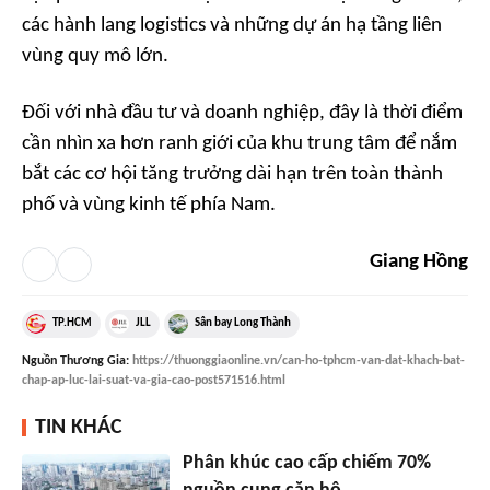
các hành lang logistics và những dự án hạ tầng liên
vùng quy mô lớn.
Đối với nhà đầu tư và doanh nghiệp, đây là thời điểm
cần nhìn xa hơn ranh giới của khu trung tâm để nắm
bắt các cơ hội tăng trưởng dài hạn trên toàn thành
phố và vùng kinh tế phía Nam.
Giang Hồng
TP.HCM
JLL
Sân bay Long Thành
Nguồn
Thương Gia
:
https://thuonggiaonline.vn/can-ho-tphcm-van-dat-khach-bat-
chap-ap-luc-lai-suat-va-gia-cao-post571516.html
TIN KHÁC
Phân khúc cao cấp chiếm 70%