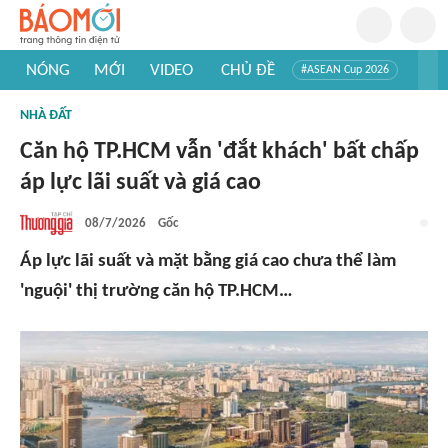
NÓNG
MỚI
VIDEO
CHỦ ĐỀ
#ASEAN Cup 2026
#Trí tuệ nhân tạo
#Mỹ - Iran
#Khám phá Việt Nam
NHÀ ĐẤT
#Khám phá thế giới
Căn hộ TP.HCM vẫn 'đắt khách' bất chấp
áp lực lãi suất và giá cao
08/7/2026
Gốc
Áp lực lãi suất và mặt bằng giá cao chưa thể làm
'nguội' thị trường căn hộ TP.HCM…