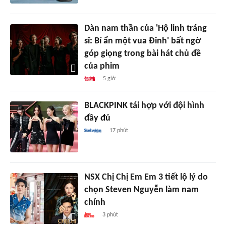
Dàn nam thần của 'Hộ linh tráng
sĩ: Bí ẩn một vua Đinh' bất ngờ
góp giọng trong bài hát chủ đề
của phim
5 giờ
BLACKPINK tái hợp với đội hình
đầy đủ
17 phút
NSX Chị Chị Em Em 3 tiết lộ lý do
chọn Steven Nguyễn làm nam
chính
3 phút