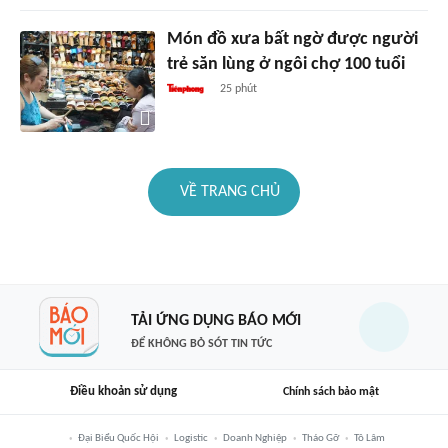
Món đồ xưa bất ngờ được người
trẻ săn lùng ở ngôi chợ 100 tuổi
25 phút
VỀ TRANG CHỦ
TẢI ỨNG DỤNG BÁO MỚI
ĐỂ KHÔNG BỎ SÓT TIN TỨC
Điều khoản sử dụng
Chính sách bảo mật
Đại Biểu Quốc Hội
Logistic
Doanh Nghiệp
Tháo Gỡ
Tô Lâm