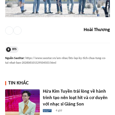
Hoài Thương
BTS
Nguồn
SaoStar
:
https://www.saostar.vn/am-nhac/bts-lap-ky-tich-chua-tung-co-
tai-nhat-ban-202606101529504503.html
TIN KHÁC
Hứa Kim Tuyền trải lòng về hành
trình tạo nên loạt hit và cơ duyên
với nhạc sĩ Giáng Son
4 giờ