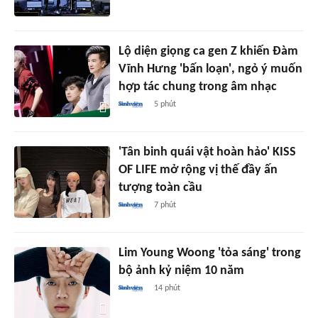
Lộ diện giọng ca gen Z khiến Đàm
Vĩnh Hưng 'bấn loạn', ngỏ ý muốn
hợp tác chung trong âm nhạc
5 phút
'Tân binh quái vật hoàn hảo' KISS
OF LIFE mở rộng vị thế đầy ấn
tượng toàn cầu
7 phút
Lim Young Woong 'tỏa sáng' trong
bộ ảnh kỷ niệm 10 năm
14 phút