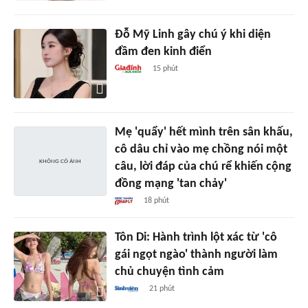
Đỗ Mỹ Linh gây chú ý khi diện
đầm đen kinh điển
15 phút
Mẹ 'quẩy' hết mình trên sân khấu,
cô dâu chỉ vào mẹ chồng nói một
câu, lời đáp của chú rể khiến cộng
đồng mạng 'tan chảy'
18 phút
Tôn Di: Hành trình lột xác từ 'cô
gái ngọt ngào' thành người làm
chủ chuyện tình cảm
21 phút