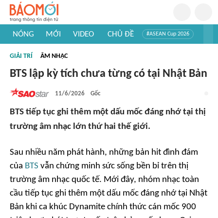
NÓNG
MỚI
VIDEO
CHỦ ĐỀ
#ASEAN Cup 2026
#Trí tuệ nhân tạo
#Mỹ - Iran
#Khám phá Việt Nam
GIẢI TRÍ
ÂM NHẠC
#Khám phá thế giới
BTS lập kỳ tích chưa từng có tại Nhật Bản
11/6/2026
Gốc
BTS tiếp tục ghi thêm một dấu mốc đáng nhớ tại thị
trường âm nhạc lớn thứ hai thế giới.
Sau nhiều năm phát hành, những bản hit đình đám
của
BTS
vẫn chứng minh sức sống bền bỉ trên thị
trường âm nhạc quốc tế. Mới đây, nhóm nhạc toàn
cầu tiếp tục ghi thêm một dấu mốc đáng nhớ tại Nhật
Bản khi ca khúc
Dynamite
chính thức cán mốc 900