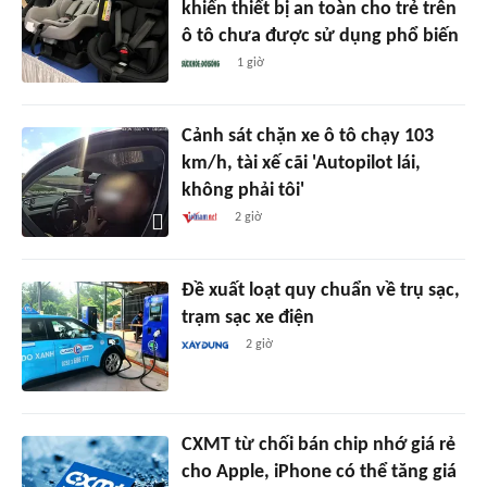
khiến thiết bị an toàn cho trẻ trên
ô tô chưa được sử dụng phổ biến
1 giờ
Cảnh sát chặn xe ô tô chạy 103
km/h, tài xế cãi 'Autopilot lái,
không phải tôi'
2 giờ
Đề xuất loạt quy chuẩn về trụ sạc,
trạm sạc xe điện
2 giờ
CXMT từ chối bán chip nhớ giá rẻ
cho Apple, iPhone có thể tăng giá