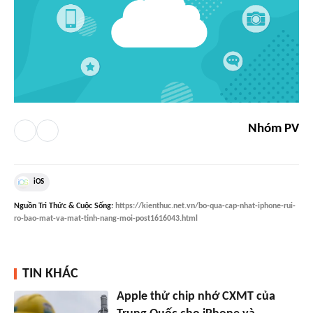
Nhóm PV
iOS
Nguồn
Tri Thức & Cuộc Sống
:
https://kienthuc.net.vn/bo-qua-cap-nhat-iphone-rui-
ro-bao-mat-va-mat-tinh-nang-moi-post1616043.html
TIN KHÁC
Apple thử chip nhớ CXMT của