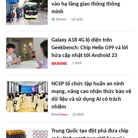
vào hạ tầng giao thông thông
minh
Bnews
vài giây
Galaxy A18 4G lộ diện trên
Geekbench: Chip Helio G99 và lời
hứa cập nhật tới Android 23
1 phút
NCSP tổ chức tập huấn an ninh
mạng, nâng cao nhận thức bảo vệ
dữ liệu và sử dụng AI có trách
nhiệm
22 phút
Trung Quốc tạo đột phá đưa chip