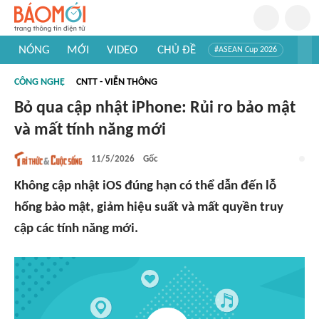
NÓNG
MỚI
VIDEO
CHỦ ĐỀ
#ASEAN Cup 2026
#Tuyển sinh đại học 2026
#Trí tuệ nhân tạo
#Mỹ - Iran
CÔNG NGHỆ
CNTT - VIỄN THÔNG
#Khám phá Việt Nam
#Khám phá thế giới
Bỏ qua cập nhật iPhone: Rủi ro bảo mật
và mất tính năng mới
11/5/2026
Gốc
Không cập nhật iOS đúng hạn có thể dẫn đến lỗ
hổng bảo mật, giảm hiệu suất và mất quyền truy
cập các tính năng mới.