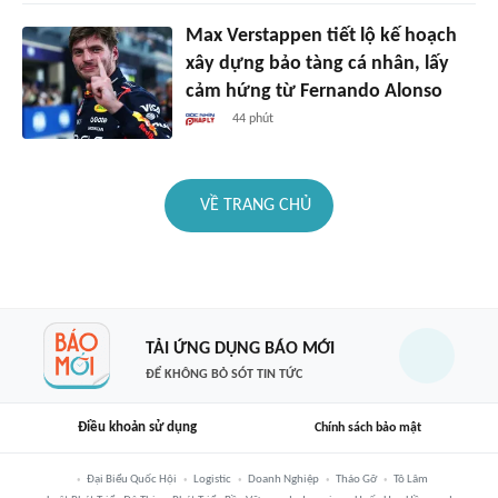
Max Verstappen tiết lộ kế hoạch
xây dựng bảo tàng cá nhân, lấy
cảm hứng từ Fernando Alonso
44 phút
VỀ TRANG CHỦ
TẢI ỨNG DỤNG BÁO MỚI
ĐỂ KHÔNG BỎ SÓT TIN TỨC
Điều khoản sử dụng
Chính sách bảo mật
Đại Biểu Quốc Hội
Logistic
Doanh Nghiệp
Tháo Gỡ
Tô Lâm