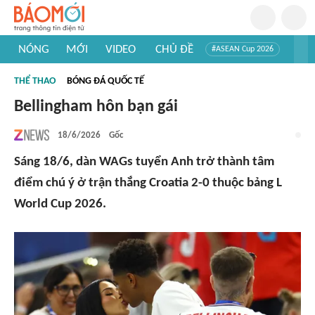
NÓNG
MỚI
VIDEO
CHỦ ĐỀ
#ASEAN Cup 2026
#Trí tuệ nhân tạo
#Mỹ - Iran
#Khám phá Việt Nam
THỂ THAO
BÓNG ĐÁ QUỐC TẾ
#Khám phá thế giới
Bellingham hôn bạn gái
18/6/2026
Gốc
Sáng 18/6, dàn WAGs tuyển Anh trở thành tâm
điểm chú ý ở trận thắng Croatia 2-0 thuộc bảng L
World Cup 2026.