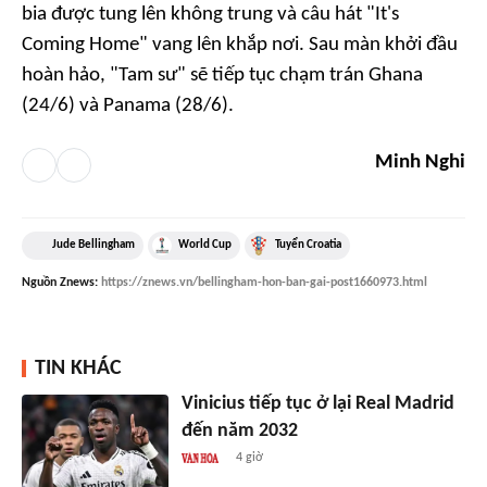
bia được tung lên không trung và câu hát "It's
Coming Home" vang lên khắp nơi. Sau màn khởi đầu
hoàn hảo, "Tam sư" sẽ tiếp tục chạm trán Ghana
(24/6) và Panama (28/6).
Minh Nghi
Jude Bellingham
World Cup
Tuyển Croatia
Nguồn
Znews
:
https://znews.vn/bellingham-hon-ban-gai-post1660973.html
TIN KHÁC
Vinicius tiếp tục ở lại Real Madrid
đến năm 2032
4 giờ