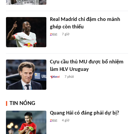
Real Madrid chi đậm cho mảnh
ghép còn thiếu
7 giờ
Cựu cầu thủ MU được bổ nhiệm
làm HLV Uruguay
7 phút
TIN NÓNG
Quang Hải có đáng phải dự bị?
4 giờ