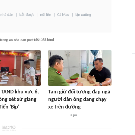
nhà dân
bắt được
nổi lên
Cà Mau
lặn xuống
-trong-ao-nha-dan-post1651088.html
 TAND khu vực 6,
Tạm giữ đối tượng đạp ngã
òng xét xử giang
người đàn ông đang chạy
iến 'Bịp'
xe trên đường
4 giờ