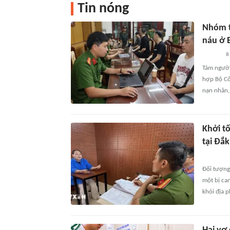
Tin nóng
Nhóm tr
náu ở 
8
Tám người
hợp Bộ Cô
nạn nhân,
Khởi tố
tại Đắk
Đối tượng
một bị can
khỏi địa 