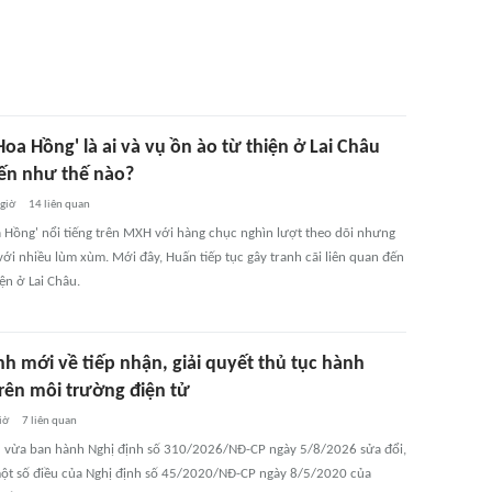
oa Hồng' là ai và vụ ồn ào từ thiện ở Lai Châu
iến như thế nào?
 giờ
14
liên quan
 Hồng' nổi tiếng trên MXH với hàng chục nghìn lượt theo dõi nhưng
với nhiều lùm xùm. Mới đây, Huấn tiếp tục gây tranh cãi liên quan đến
iện ở Lai Châu.
nh mới về tiếp nhận, giải quyết thủ tục hành
trên môi trường điện tử
iờ
7
liên quan
 vừa ban hành Nghị định số 310/2026/NĐ-CP ngày 5/8/2026 sửa đổi,
ột số điều của Nghị định số 45/2020/NĐ-CP ngày 8/5/2020 của