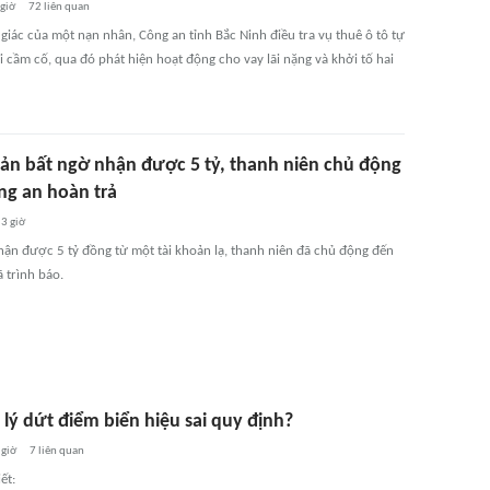
 giờ
72
liên quan
giác của một nạn nhân, Công an tỉnh Bắc Ninh điều tra vụ thuê ô tô tự
i cầm cố, qua đó phát hiện hoạt động cho vay lãi nặng và khởi tố hai
oản bất ngờ nhận được 5 tỷ, thanh niên chủ động
ng an hoàn trả
3 giờ
hận được 5 tỷ đồng từ một tài khoản lạ, thanh niên đã chủ động đến
 trình báo.
lý dứt điểm biển hiệu sai quy định?
 giờ
7
liên quan
ết: