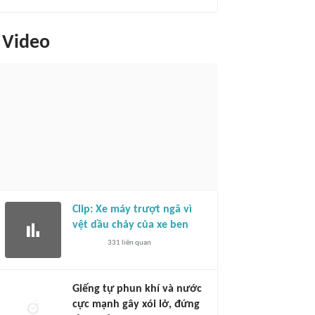
Video
Clip: Xe máy trượt ngã vì
vệt dầu chảy của xe ben
331
liên quan
Giếng tự phun khí và nước
cực mạnh gây xói lở, đứng