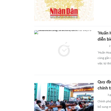
'Huấn H
diễn b
2
'Huấn Hoa
cũng gắn 
việc từ th
Quy đị
chính 
3 g
Chính phủ
bổ sung m