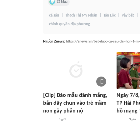
Cà Mau
cá sấu
Thạch Thị Mỹ Nhân
Tân Lộc
vây bắt
chính quyền địa phương
Nguồn
Znews
:
https://znews.vn/bat-duoc-ca-sau-dai-hon-1-m
[Clip] Bảo mẫu đánh mắng,
Ngày 7/8,
bắn dây chun vào trẻ mầm
TP Hải Ph
non gây phẫn nộ
hồ mạng T
3 giờ
3 giờ