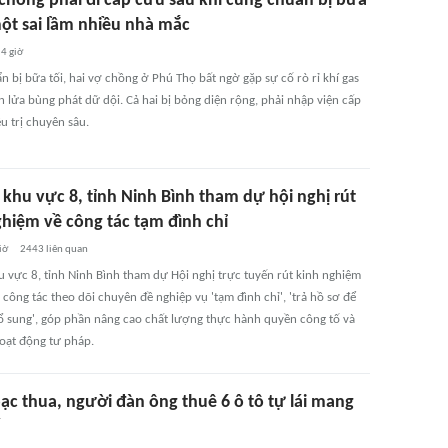
 chồng phải đi cấp cứu sau khi cùng chuẩn bị bữa
một sai lầm nhiều nhà mắc
4 giờ
 bị bữa tối, hai vợ chồng ở Phú Thọ bất ngờ gặp sự cố rò rỉ khí gas
 lửa bùng phát dữ dội. Cả hai bị bỏng diện rộng, phải nhập viện cấp
u trị chuyên sâu.
khu vực 8, tỉnh Ninh Bình tham dự hội nghị rút
ghiệm về công tác tạm đình chỉ
iờ
2443
liên quan
 vực 8, tỉnh Ninh Bình tham dự Hội nghị trực tuyến rút kinh nghiệm
công tác theo dõi chuyên đề nghiệp vụ 'tạm đình chỉ', 'trả hồ sơ để
bổ sung', góp phần nâng cao chất lượng thực hành quyền công tố và
hoạt động tư pháp.
ạc thua, người đàn ông thuê 6 ô tô tự lái mang