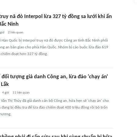
uy nã đỏ Interpol lừa 327 tỷ đồng sa lưới khi ẩn
Bắc Ninh
 giờ
2
liên quan
 Hàn Quốc bị Interpol truy nã đỏ được Công an tỉnh Bắc Ninh phối
ng an bàn giao cho phía Hàn Quốc. Nhóm bị cáo buộc lừa đảo 619
 chiếm đoạt hơn 327 tỷ đồng.
 đối tượng giả danh Công an, lừa đảo 'chạy án'
 Lắk
4 giờ
11
liên quan
 Văn Thị Thúy đã giả danh cán bộ Công an, hứa hẹn sẽ 'chạy án' cho
 đang bị điều tra để lừa đảo chiếm đoạt 400 triệu đồng rồi bỏ trốn
phương.