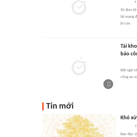
6
Từ đơn tố 
lái mang đ
bị can.
Tài kh
báo cô
Bất ngờ n
công an xã
Tin mới
Khó xử 
2
Bạn đọc vi