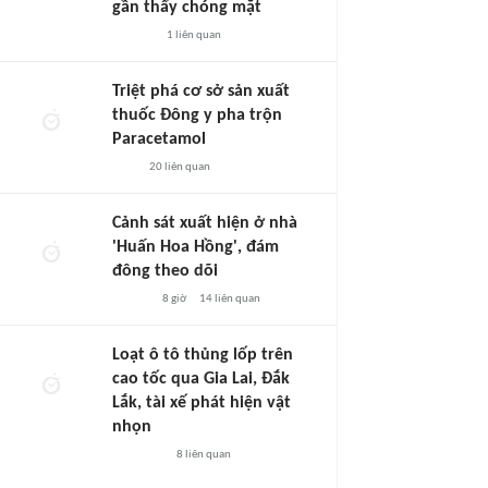
gần thấy chóng mặt
1
liên quan
Triệt phá cơ sở sản xuất
thuốc Đông y pha trộn
Paracetamol
20
liên quan
Cảnh sát xuất hiện ở nhà
'Huấn Hoa Hồng', đám
đông theo dõi
8 giờ
14
liên quan
Loạt ô tô thủng lốp trên
cao tốc qua Gia Lai, Đắk
Lắk, tài xế phát hiện vật
nhọn
8
liên quan