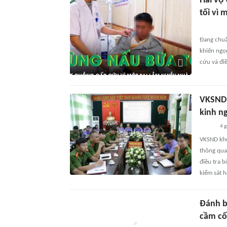
Hai vợ
tối vì 
Đang chuẩn
khiến ngọn
cứu và điề
VKSND 
kinh n
4 g
VKSND khu
thông qua 
điều tra 
kiểm sát 
Đánh b
cầm cố