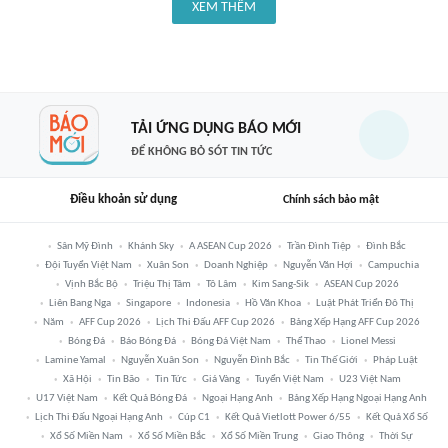
XEM THÊM
TẢI ỨNG DỤNG BÁO MỚI
ĐỂ KHÔNG BỎ SÓT TIN TỨC
Điều khoản sử dụng
Chính sách bảo mật
Sân Mỹ Đình
Khánh Sky
A ASEAN Cup 2026
Trần Đình Tiệp
Đình Bắc
Đội Tuyển Việt Nam
Xuân Son
Doanh Nghiệp
Nguyễn Văn Hợi
Campuchia
Vịnh Bắc Bộ
Triệu Thị Tâm
Tô Lâm
Kim Sang-Sik
ASEAN Cup 2026
Liên Bang Nga
Singapore
Indonesia
Hồ Văn Khoa
Luật Phát Triển Đô Thị
Năm
AFF Cup 2026
Lịch Thi Đấu AFF Cup 2026
Bảng Xếp Hạng AFF Cup 2026
Bóng Đá
Báo Bóng Đá
Bóng Đá Việt Nam
Thể Thao
Lionel Messi
Lamine Yamal
Nguyễn Xuân Son
Nguyễn Đình Bắc
Tin Thế Giới
Pháp Luật
Xã Hội
Tin Bão
Tin Tức
Giá Vàng
Tuyển Việt Nam
U23 Việt Nam
U17 Việt Nam
Kết Quả Bóng Đá
Ngoại Hạng Anh
Bảng Xếp Hạng Ngoại Hạng Anh
Lịch Thi Đấu Ngoại Hạng Anh
Cúp C1
Kết Quả Vietlott Power 6/55
Kết Quả Xổ Số
Xổ Số Miền Nam
Xổ Số Miền Bắc
Xổ Số Miền Trung
Giao Thông
Thời Sự