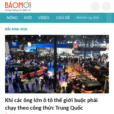
NÓNG
MỚI
VIDEO
CHỦ ĐỀ
#ASEAN Cup 2026
#Trí tuệ nhân tạo
#Mỹ - Iran
#Khám phá Việt Nam
BẮC KINH 2026
#Khám phá thế giới
Khi các ông lớn ô tô thế giới buộc phải
chạy theo công thức Trung Quốc