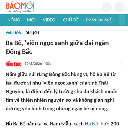
NÓNG
MỚI
VIDEO
CHỦ ĐỀ
#ASEAN Cup 2026
#Trí tuệ nhân tạo
#Mỹ - Iran
#Khám phá Việt Nam
VĂN HÓA
DU LỊCH
#Khám phá thế giới
Ba Bể, 'viên ngọc xanh giữa đại ngàn
Đông Bắc
10/5/2026
Gốc
Nằm giữa núi rừng Đông Bắc hùng vĩ, hồ Ba Bể từ
lâu được ví như 'viên ngọc xanh' của tỉnh Thái
Nguyên, là điểm đến lý tưởng cho du khách muốn
tìm về thiên nhiên nguyên sơ và không gian nghỉ
dưỡng yên bình trong những ngày hè oi nóng.
Hồ Ba Bể nằm tại xã Nam Mẫu, cách
Hà Nội
hơn 200