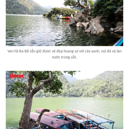
Ven hồ Ba Bể vẫn giữ được vẻ đẹp hoang sơ với cây xanh, núi đá và làn
nước trong vắt.