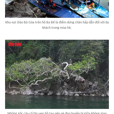
Khu vực Đảo Bà Góa trên hồ Ba Bể là điểm dừng chân hấp dẫn đối với du
khách trong mùa hè.
Những gốc cây cổ thụ ven hồ tạo nên vẻ đẹp huyền bí giữa không gian