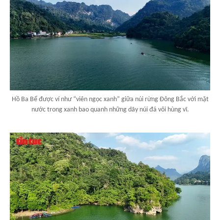
Hồ Ba Bể được ví như “viên ngọc xanh” giữa núi rừng Đông Bắc với mặt
nước trong xanh bao quanh những dãy núi đá vôi hùng vĩ.