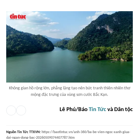
Không gian hồ rộng lớn, phẳng lặng tạo nên bức tranh thiên nhiên thơ
mộng đặc trưng của vùng sơn cước Bắc Kạn.
Lê Phú/Báo
Tin Tức
và Dân tộc
Nguồn
Tin Tức TTXVN
:
https://baotintuc.vn/anh-360/ba-be-vien-ngoc-xanh-giua-
dai-ngan-dong-bac-20260509074407787.htm