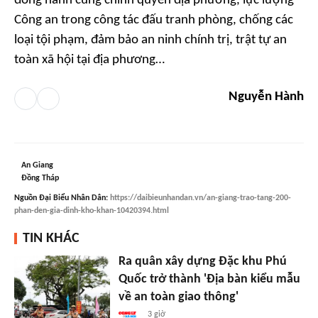
đồng hành cùng chính quyền địa phương, lực lượng
Công an trong công tác đấu tranh phòng, chống các
loại tội phạm, đảm bảo an ninh chính trị, trật tự an
toàn xã hội tại địa phương…
Nguyễn Hành
An Giang
Đồng Tháp
Nguồn
Đại Biểu Nhân Dân
:
https://daibieunhandan.vn/an-giang-trao-tang-200-
phan-den-gia-dinh-kho-khan-10420394.html
TIN KHÁC
Ra quân xây dựng Đặc khu Phú
Quốc trở thành 'Địa bàn kiểu mẫu
về an toàn giao thông'
3 giờ