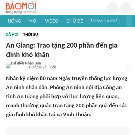
NÓNG
MỚI
VIDEO
CHỦ ĐỀ
#ASEAN Cup 2026
#Trí tuệ nhân tạo
#Mỹ - Iran
#Khám phá Việt Nam
XÃ HỘI
THỜI SỰ
#Khám phá thế giới
An Giang: Trao tặng 200 phần đến gia
đình khó khăn
13/6/2026
Gốc
Nhân kỷ niệm 80 năm Ngày truyền thống lực lượng
An ninh nhân dân, Phòng An ninh nội địa Công an
tỉnh An Giang phối hợp với lực lượng liên quan,
mạnh thường quân trao tặng 200 phần quà đến các
gia đình khó khăn tại xã Vĩnh Thuận.