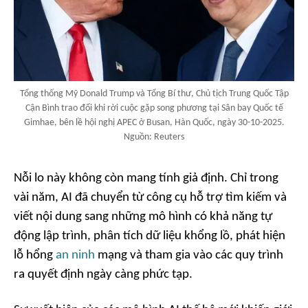
Tổng thống Mỹ Donald Trump và Tổng Bí thư, Chủ tịch Trung Quốc Tập
Cận Bình trao đổi khi rời cuộc gặp song phương tại Sân bay Quốc tế
Gimhae, bên lề hội nghị APEC ở Busan, Hàn Quốc, ngày 30-10-2025.
Nguồn: Reuters
Nỗi lo này không còn mang tính giả định. Chỉ trong
vài năm, AI đã chuyển từ công cụ hỗ trợ tìm kiếm và
viết nội dung sang những mô hình có khả năng tự
động lập trình, phân tích dữ liệu khổng lồ, phát hiện
lỗ hổng
an ninh
mạng và tham gia vào các quy trình
ra quyết định ngày càng phức tạp.