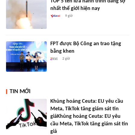
TOP 5 tên lửa hành trình đáng sợ
nhất thế giới hiện nay
9 giờ
FPT được Bộ Công an trao tặng
bằng khen
2 giờ
TIN MỚI
Khủng hoảng Ceuta: EU yêu cầu
Meta, TikTok tăng giám sát tin
giảKhủng hoảng Ceuta: EU yêu
cầu Meta, TikTok tăng giám sát tin
giả