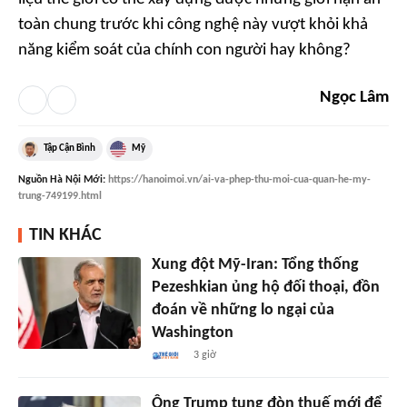
toàn chung trước khi công nghệ này vượt khỏi khả
năng kiểm soát của chính con người hay không?
Ngọc Lâm
Tập Cận Bình
Mỹ
Nguồn
Hà Nội Mới
:
https://hanoimoi.vn/ai-va-phep-thu-moi-cua-quan-he-my-
trung-749199.html
TIN KHÁC
Xung đột Mỹ-Iran: Tổng thống
Pezeshkian ủng hộ đối thoại, đồn
đoán về những lo ngại của
Washington
3 giờ
Ông Trump tung đòn thuế mới để