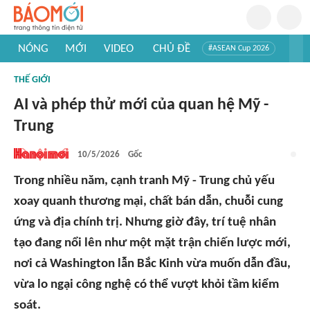
NÓNG
MỚI
VIDEO
CHỦ ĐỀ
#ASEAN Cup 2026
#Trí tuệ nhân tạo
#Mỹ - Iran
#Khám phá Việt Nam
THẾ GIỚI
#Khám phá thế giới
AI và phép thử mới của quan hệ Mỹ -
Trung
10/5/2026
Gốc
Trong nhiều năm, cạnh tranh Mỹ - Trung chủ yếu
xoay quanh thương mại, chất bán dẫn, chuỗi cung
ứng và địa chính trị. Nhưng giờ đây, trí tuệ nhân
tạo đang nổi lên như một mặt trận chiến lược mới,
nơi cả Washington lẫn Bắc Kinh vừa muốn dẫn đầu,
vừa lo ngại công nghệ có thể vượt khỏi tầm kiểm
soát.