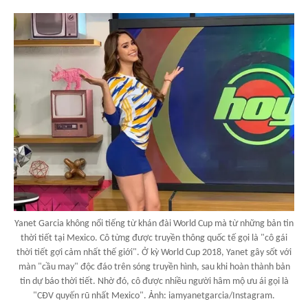
Yanet Garcia không nổi tiếng từ khán đài World Cup mà từ những bản tin
thời tiết tại Mexico. Cô từng được truyền thông quốc tế gọi là "cô gái
thời tiết gợi cảm nhất thế giới". Ở kỳ World Cup 2018, Yanet gây sốt với
màn "cầu may" độc đáo trên sóng truyền hình, sau khi hoàn thành bản
tin dự báo thời tiết. Nhờ đó, cô được nhiều người hâm mộ ưu ái gọi là
"CĐV quyến rũ nhất Mexico". Ảnh: iamyanetgarcia/Instagram.