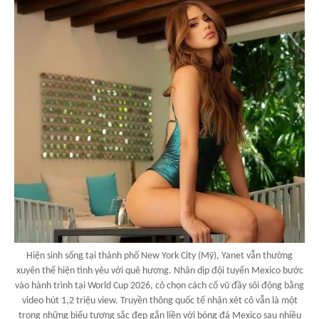
Hiện sinh sống tại thành phố New York City (Mỹ), Yanet vẫn thường
xuyên thể hiện tình yêu với quê hương. Nhân dịp đội tuyển Mexico bước
vào hành trình tại World Cup 2026, cô chọn cách cổ vũ đầy sôi động bằng
video hút 1,2 triệu view. Truyền thông quốc tế nhận xét cô vẫn là một
trong những biểu tượng sắc đẹp gắn liền với bóng đá Mexico sau nhiều