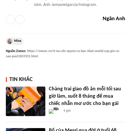
năm. Ảnh: iamyanetgarcia/Instagram.
Ngân Anh
Mina
Nguồn
Znews
:
https://znews.vn/4-nu-cdv-quyen-ru-bac-nhat-world-cup-gio-ra-
sao-post1659331.html
TIN KHÁC
Chàng trai giao đồ ăn mỗi tối sau
giờ làm, suốt 8 tháng để mua
chiếc nhẫn mơ ước cho bạn gái
4 giờ
Bố của Messi qua đời ở tuổi 68