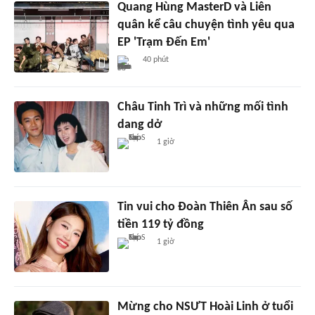
Quang Hùng MasterD và Liên
quân kể câu chuyện tình yêu qua
EP 'Trạm Đến Em'
40 phút
Châu Tinh Trì và những mối tình
dang dở
1 giờ
Tin vui cho Đoàn Thiên Ân sau số
tiền 119 tỷ đồng
1 giờ
Mừng cho NSƯT Hoài Linh ở tuổi