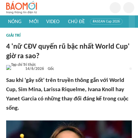
NÓNG
MỚI
VIDEO
CHỦ ĐỀ
#ASEAN Cup 2026
#Trí tuệ nhân tạo
#Mỹ - Iran
#Khám phá Việt Nam
GIẢI TRÍ
#Khám phá thế giới
4 'nữ CĐV quyến rũ bậc nhất World Cup'
giờ ra sao?
14/6/2026
Gốc
Sau khi 'gây sốt' trên truyền thông gắn với World
Cup, Sim Mina, Larissa Riquelme, Ivana Knoll hay
Yanet Garcia có những thay đổi đáng kể trong cuộc
sống.