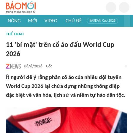
NÓNG
MỚI
VIDEO
CHỦ ĐỀ
#ASEAN Cup 2026
#Trí tuệ nhân tạo
#Mỹ - Iran
#Khám phá Việt Nam
THỂ THAO
#Khám phá thế giới
11 'bí mật' trên cổ áo đấu World Cup
2026
08/6/2026
Gốc
Ít người để ý rằng phần cổ áo của nhiều đội tuyển
World Cup 2026 lại chứa đựng những thông điệp
đặc biệt về văn hóa, lịch sử và niềm tự hào dân tộc.