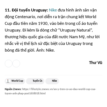
11. Đội tuyển Uruguay:
Nike
đưa hình ảnh sân vận
động Centenario, nơi diễn ra trận chung kết World
Cup đầu tiên năm 1930, vào bên trong cổ áo tuyển
Uruguay. Đi kèm là dòng chữ “Uruguay Natural”,
thương hiệu quốc gia của đất nước Nam Mỹ, như lời
nhắc về vị thế lịch sử đặc biệt của Uruguay trong
bóng đá thế giới. Ảnh:
Nike.
Thư Vũ
World Cup
Tuyển Úc
Nike
Nguồn
Znews
:
https://lifestyle.znews.vn/an-y-tren-co-ao-dau-world-cup-cua-
tuyen-anh-phap-post1658018.html