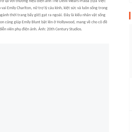
rở lại với thương hiệu điện ảnh The Devil Wears Prada (tựa Việt:
ai Emily Charlton, nữ trợ lý cáu kỉnh, kiệt sức và luôn sống trong
ngành thời trang bấy giờ) gạt ra ngoài. Đây là kiểu nhân vật sống
lton cũng giúp Emily Blunt bật lên ở Hollywood, mang về cho cô đề
ễn viên phụ điện ảnh. Ảnh: 20th Century Studios.