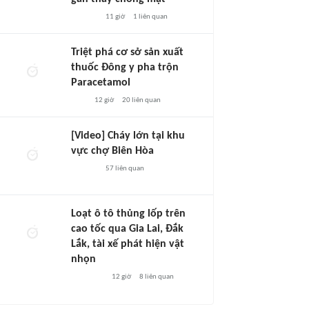
11 giờ
1
liên quan
Triệt phá cơ sở sản xuất
thuốc Đông y pha trộn
Paracetamol
12 giờ
20
liên quan
[Video] Cháy lớn tại khu
vực chợ Biên Hòa
57
liên quan
Loạt ô tô thủng lốp trên
cao tốc qua Gia Lai, Đắk
Lắk, tài xế phát hiện vật
nhọn
12 giờ
8
liên quan