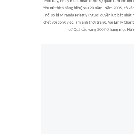
Mới đây, Emily Blunt nhận được sự quan tâm lớn khi t
Yêu nữ thích hàng hiệu) sau 20 năm. Năm 2006, cô vào v
nỗi sợ bị Miranda Priestly (người quyền lực bật nhất 
chết với công việc, ám ảnh thời trang. Vai Emily Char
cử Quả cầu vàng 2007 ở hạng mục Nữ di