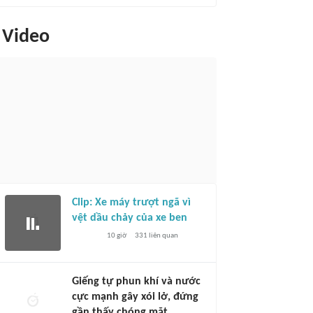
Video
Clip: Xe máy trượt ngã vì
vệt dầu chảy của xe ben
10 giờ
331
liên quan
Giếng tự phun khí và nước
cực mạnh gây xói lở, đứng
gần thấy chóng mặt