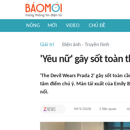
NÓNG
MỚI
VIDEO
CHỦ ĐỀ
Giải trí
Điện ảnh - Truyền hình
'Yêu nữ' gây sốt toàn t
'The Devil Wears Prada 2' gây sốt toàn cầ
tâm điểm chú ý. Màn tái xuất của Emily 
nổi.
09/5/2026
5
liên quan
G