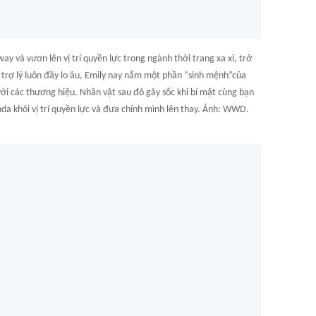
y và vươn lên vị trí quyền lực trong ngành thời trang xa xỉ, trở
t trợ lý luôn đầy lo âu, Emily nay nắm một phần “sinh mệnh”của
i các thương hiệu. Nhân vật sau đó gây sốc khi bí mật cùng bạn
nda khỏi vị trí quyền lực và đưa chính mình lên thay. Ảnh: WWD.