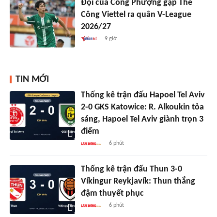
Đội của Công Phượng gặp Thể
Công Viettel ra quân V-League
2026/27
9 giờ
TIN MỚI
Thống kê trận đấu Hapoel Tel Aviv
2-0 GKS Katowice: R. Alkoukin tỏa
sáng, Hapoel Tel Aviv giành trọn 3
điểm
6 phút
Thống kê trận đấu Thun 3-0
Víkingur Reykjavík: Thun thắng
đậm thuyết phục
6 phút