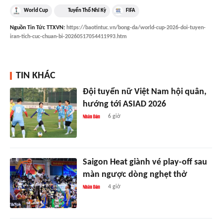
World Cup
Tuyển Thổ Nhĩ Kỳ
FIFA
Nguồn
Tin Tức TTXVN
:
https://baotintuc.vn/bong-da/world-cup-2026-doi-tuyen-
iran-tich-cuc-chuan-bi-20260517054411993.htm
TIN KHÁC
Đội tuyển nữ Việt Nam hội quân,
hướng tới ASIAD 2026
6 giờ
Saigon Heat giành vé play-off sau
màn ngược dòng nghẹt thở
4 giờ