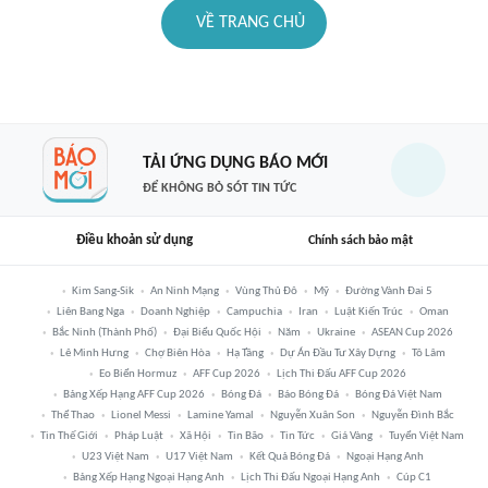
VỀ TRANG CHỦ
TẢI ỨNG DỤNG BÁO MỚI
ĐỂ KHÔNG BỎ SÓT TIN TỨC
Điều khoản sử dụng
Chính sách bảo mật
Kim Sang-Sik
An Ninh Mạng
Vùng Thủ Đô
Mỹ
Đường Vành Đai 5
Liên Bang Nga
Doanh Nghiệp
Campuchia
Iran
Luật Kiến Trúc
Oman
Bắc Ninh (thành Phố)
Đại Biểu Quốc Hội
Năm
Ukraine
ASEAN Cup 2026
Lê Minh Hưng
Chợ Biên Hòa
Hạ Tầng
Dự Án Đầu Tư Xây Dựng
Tô Lâm
Eo Biển Hormuz
AFF Cup 2026
Lịch Thi Đấu AFF Cup 2026
Bảng Xếp Hạng AFF Cup 2026
Bóng Đá
Báo Bóng Đá
Bóng Đá Việt Nam
Thể Thao
Lionel Messi
Lamine Yamal
Nguyễn Xuân Son
Nguyễn Đình Bắc
Tin Thế Giới
Pháp Luật
Xã Hội
Tin Bão
Tin Tức
Giá Vàng
Tuyển Việt Nam
U23 Việt Nam
U17 Việt Nam
Kết Quả Bóng Đá
Ngoại Hạng Anh
Bảng Xếp Hạng Ngoại Hạng Anh
Lịch Thi Đấu Ngoại Hạng Anh
Cúp C1