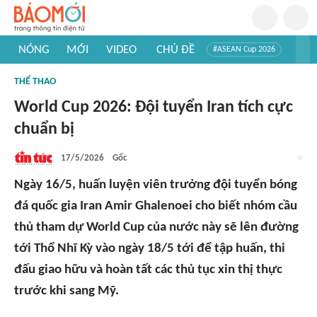
NÓNG
MỚI
VIDEO
CHỦ ĐỀ
#ASEAN Cup 2026
#Trí tuệ nhân tạo
#Mỹ - Iran
#Khám phá Việt Nam
THỂ THAO
#Khám phá thế giới
World Cup 2026: Đội tuyển Iran tích cực
chuẩn bị
17/5/2026
Gốc
Ngày 16/5, huấn luyện viên trưởng đội tuyển bóng
đá quốc gia Iran Amir Ghalenoei cho biết nhóm cầu
thủ tham dự World Cup của nước này sẽ lên đường
tới Thổ Nhĩ Kỳ vào ngày 18/5 tới để tập huấn, thi
đấu giao hữu và hoàn tất các thủ tục xin thị thực
trước khi sang Mỹ.