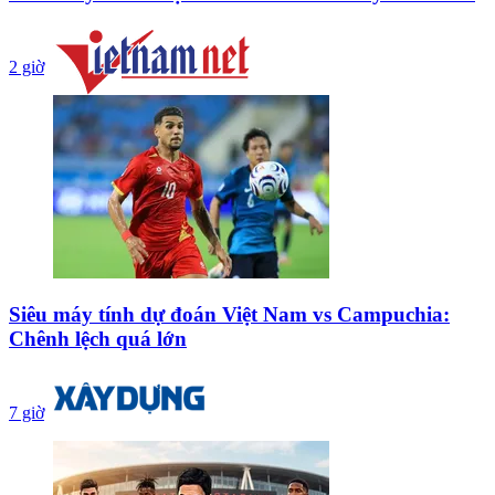
2 giờ
Siêu máy tính dự đoán Việt Nam vs Campuchia:
Chênh lệch quá lớn
7 giờ