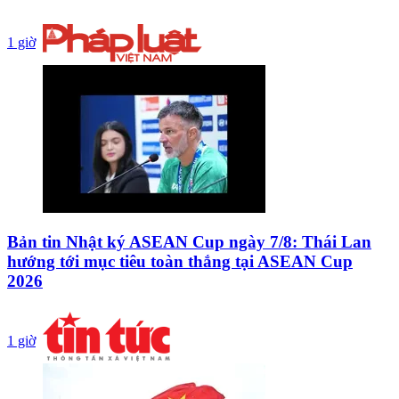
1 giờ
Bản tin Nhật ký ASEAN Cup ngày 7/8: Thái Lan
hướng tới mục tiêu toàn thắng tại ASEAN Cup
2026
1 giờ