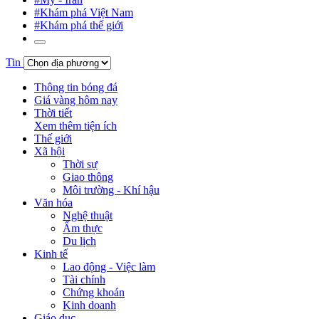
#Khám phá Việt Nam
#Khám phá thế giới
Tin
Thông tin bóng đá
Giá vàng hôm nay
Thời tiết
Xem thêm tiện ích
Thế giới
Xã hội
Thời sự
Giao thông
Môi trường - Khí hậu
Văn hóa
Nghệ thuật
Ẩm thực
Du lịch
Kinh tế
Lao động - Việc làm
Tài chính
Chứng khoán
Kinh doanh
Giáo dục