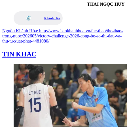
THÁI NGỌC HUY
Khánh Hòa
Nguồn
Khánh Hòa
:
http://www.baokhanhhoa.vn/the-thao/the-thao-
trong-nuoc/202605/victory-challenge-2026-cong-bo-so-thi-dau-va-
thu-tu-xuat-phat-4481080/
TIN KHÁC