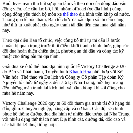
Buổi livestream thu hút sự quan tâm và theo dõi của đông đảo vận
động viên, các câu lạc bộ, hội, nhóm offroad (xe địa hình) cùng
cộng đồng yêu thích bộ môn xe
thể thao
địa hình trên khắp cả nước.
Thông qua lễ bốc thăm, Ban tổ chức đã xác định số thi đấu cũng
như thứ tự xuất phát cho ngày tranh tài đầu tiên của mùa giải năm
nay.
Theo đại diện Ban tổ chức, việc công bố thứ tự thi đấu là bước
chuẩn bị quan trọng trước thời điểm khởi tranh chính thức, giúp các
đội đua hoàn thiện chiến thuật, phương án thi đấu và công tác kỹ
thuật cho từng bài thi địa hình.
Giải đua xe ô tô thể thao địa hình quốc tế Victory Challenge 2026
do Báo và Phát thanh, Truyền hình
Khánh Hòa
phối hợp với Sở
Văn hóa, Thể thao và Du lịch và Công ty Cổ phần Tập đoàn Kỷ
Nguyên tổ chức từ ngày 3 đến 7-6 tại Nha Trang, hứa hẹn mang
đến những màn tranh tài kịch tính và bầu không khí sôi động cho
mùa hè năm nay.
Victory Challenge 2026 quy tụ 60 đội tham gia tranh tài ở 3 hạng thi
đấu, gồm: Chuyên nghiệp, nâng cấp và cơ bản. Các đội sẽ chinh
phục hệ thống đường đua địa hình tự nhiên đặc trưng tại Nha Trang
với nhiều dạng thử thách như: Địa hình cát, đường đá, dốc cao và
các bài thi kỹ thuật tổng hợp.