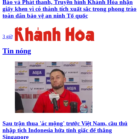
Báo và Phát thanh, Truyền hình Khánh Hòa nhận
giấy khen vì có thành tích xuất sắc trong phong trào
toàn dân bảo vệ an ninh Tổ quốc
3 giờ
Tin nóng
Sau trận thua 'ác mộng' trước Việt Nam, cầu thủ
nhập tịch Indonesia hứa tỉnh giấc để thắng
Singapore