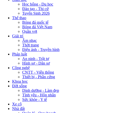
Học bổng - Du học
Đào tạo - Thi cử
Tuyển Sinh 2026
Thể thao
Bóng đá quốc tế
Bóng đá Việt Nam
Quần vợt
Giải trí
Âm nhạc
Thời trang
Điện ảnh - Truyền hình
Pháp luật
An ninh - Trật tự
Hình sự - Dân sự
Công nghệ
CNTT - Viễn thông
Thiết bị - Phần cứng
Khoa học
Đời sống
Dinh dưỡng - Làm đẹp
Tình yêu - Hôn nhân
Sức khỏe - Y tế
Xe cộ
Nhà đất