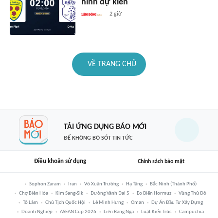
hình dự kiến
2 giờ
VỀ TRANG CHỦ
TẢI ỨNG DỤNG BÁO MỚI
ĐỂ KHÔNG BỎ SÓT TIN TỨC
Điều khoản sử dụng
Chính sách bảo mật
Sophon Zaram
Iran
Võ Xuân Trường
Hạ Tầng
Bắc Ninh (thành Phố)
Chợ Biên Hòa
Kim Sang-Sik
Đường Vành Đai 5
Eo Biển Hormuz
Vùng Thủ Đô
Tô Lâm
Chủ Tịch Quốc Hội
Lê Minh Hưng
Oman
Dự Án Đầu Tư Xây Dựng
Doanh Nghiệp
ASEAN Cup 2026
Liên Bang Nga
Luật Kiến Trúc
Campuchia