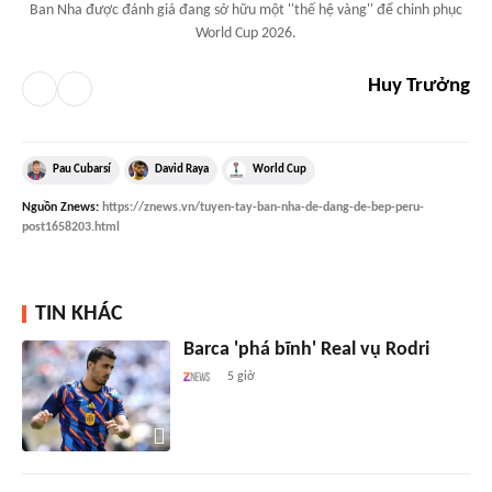
Ban Nha được đánh giá đang sở hữu một ''thế hệ vàng'' để chinh phục
World Cup 2026.
Huy Trưởng
Pau Cubarsí
David Raya
World Cup
Nguồn
Znews
:
https://znews.vn/tuyen-tay-ban-nha-de-dang-de-bep-peru-
post1658203.html
TIN KHÁC
Barca 'phá bĩnh' Real vụ Rodri
5 giờ