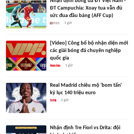
Nhận định bóng đá ĐT Việt Nam -
ĐT Campuchia: Xoay tua vẫn đủ
sức đua đầu bảng (AFF Cup)
1 giờ
[Video] Công bố bộ nhận diện mới
các giải bóng đá chuyên nghiệp
quốc gia
1 giờ
Real Madrid chiêu mộ 'bom tấn'
kỷ lục 140 triệu euro
2 giờ
Nhận định Tre Fiori vs Drita: đội