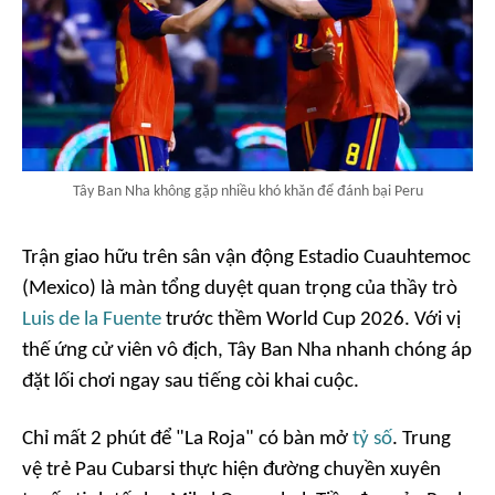
Tây Ban Nha không gặp nhiều khó khăn để đánh bại Peru
Trận giao hữu trên sân vận động Estadio Cuauhtemoc
(Mexico) là màn tổng duyệt quan trọng của thầy trò
Luis de la Fuente
trước thềm World Cup 2026. Với vị
thế ứng cử viên vô địch, Tây Ban Nha nhanh chóng áp
đặt lối chơi ngay sau tiếng còi khai cuộc.
Chỉ mất 2 phút để "La Roja" có bàn mở
tỷ số
. Trung
vệ trẻ Pau Cubarsi thực hiện đường chuyền xuyên