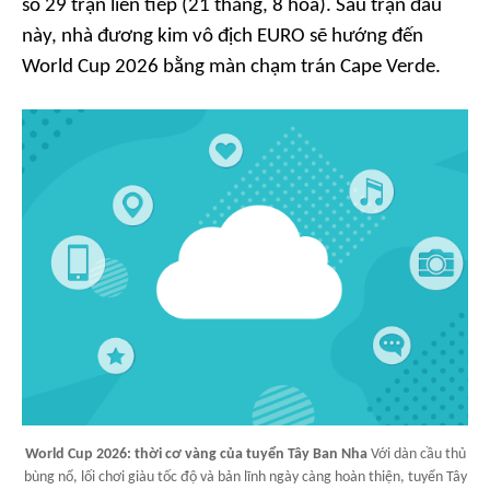
số 29 trận liên tiếp (21 thắng, 8 hòa). Sau trận đấu
này, nhà đương kim vô địch EURO sẽ hướng đến
World Cup 2026 bằng màn chạm trán Cape Verde.
World Cup 2026: thời cơ vàng của tuyển Tây Ban Nha
Với dàn cầu thủ
bùng nổ, lối chơi giàu tốc độ và bản lĩnh ngày càng hoàn thiện, tuyển Tây