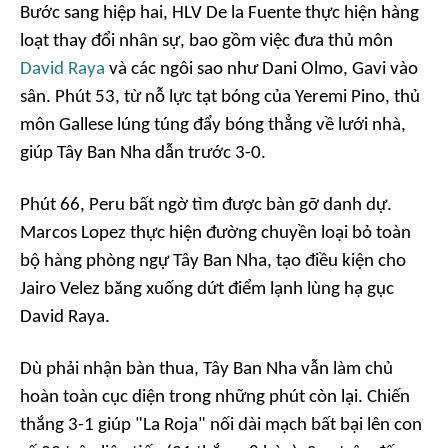
Bước sang hiệp hai, HLV De la Fuente thực hiện hàng
loạt thay đổi nhân sự, bao gồm việc đưa thủ môn
David Raya
và các ngôi sao như Dani Olmo, Gavi vào
sân. Phút 53, từ nỗ lực tạt bóng của Yeremi Pino, thủ
môn Gallese lúng túng đẩy bóng thẳng về lưới nhà,
giúp Tây Ban Nha dẫn trước 3-0.
Phút 66, Peru bất ngờ tìm được bàn gỡ danh dự.
Marcos Lopez thực hiện đường chuyền loại bỏ toàn
bộ hàng phòng ngự Tây Ban Nha, tạo điều kiện cho
Jairo Velez băng xuống dứt điểm lạnh lùng hạ gục
David Raya.
Dù phải nhận bàn thua, Tây Ban Nha vẫn làm chủ
hoàn toàn cục diện trong những phút còn lại. Chiến
thắng 3-1 giúp "La Roja" nối dài mạch bất bại lên con