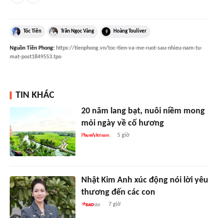
Tóc Tiên
Trần Ngọc Vàng
Hoàng Touliver
Nguồn
Tiền Phong
:
https://tienphong.vn/toc-tien-va-me-ruot-sau-nhieu-nam-tu-
mat-post1849553.tpo
TIN KHÁC
20 năm lang bạt, nuôi niềm mong
mỏi ngày về cố hương
5 giờ
Nhật Kim Anh xúc động nói lời yêu
thương đến các con
7 giờ