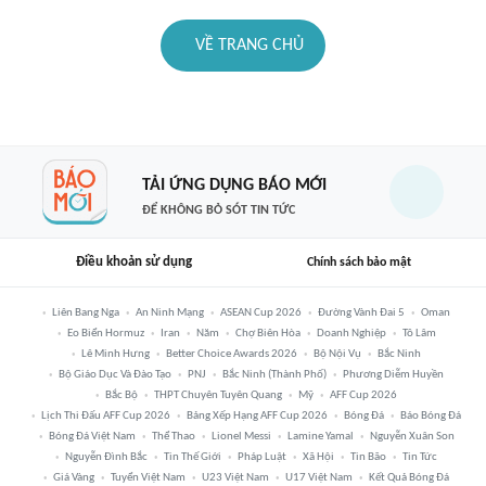
VỀ TRANG CHỦ
TẢI ỨNG DỤNG BÁO MỚI
ĐỂ KHÔNG BỎ SÓT TIN TỨC
Điều khoản sử dụng
Chính sách bảo mật
Liên Bang Nga
An Ninh Mạng
ASEAN Cup 2026
Đường Vành Đai 5
Oman
Eo Biển Hormuz
Iran
Năm
Chợ Biên Hòa
Doanh Nghiệp
Tô Lâm
Lê Minh Hưng
Better Choice Awards 2026
Bộ Nội Vụ
Bắc Ninh
Bộ Giáo Dục Và Đào Tạo
PNJ
Bắc Ninh (thành Phố)
Phương Diễm Huyền
Bắc Bộ
THPT Chuyên Tuyên Quang
Mỹ
AFF Cup 2026
Lịch Thi Đấu AFF Cup 2026
Bảng Xếp Hạng AFF Cup 2026
Bóng Đá
Báo Bóng Đá
Bóng Đá Việt Nam
Thể Thao
Lionel Messi
Lamine Yamal
Nguyễn Xuân Son
Nguyễn Đình Bắc
Tin Thế Giới
Pháp Luật
Xã Hội
Tin Bão
Tin Tức
Giá Vàng
Tuyển Việt Nam
U23 Việt Nam
U17 Việt Nam
Kết Quả Bóng Đá