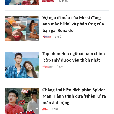
32 phút
Vợ người mẫu của Messi đăng
ảnh mặc bikini và phản ứng của
bạn gái Ronaldo
3 giờ
Top phim Hoa ngữ có nam chính
'cờ xanh' được yêu thích nhất
1 giờ
Chàng trai biên dịch phim Spider-
Man: Hành trình đưa 'Nhện iu' ra
màn ảnh rộng
4 giờ