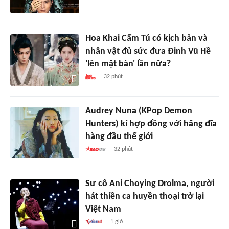
Hoa Khai Cẩm Tú có kịch bản và
nhân vật đủ sức đưa Đinh Vũ Hề
'lên mặt bàn' lần nữa?
32 phút
Audrey Nuna (KPop Demon
Hunters) kí hợp đồng với hãng đĩa
hàng đầu thế giới
32 phút
Sư cô Ani Choying Drolma, người
hát thiền ca huyền thoại trở lại
Việt Nam
1 giờ