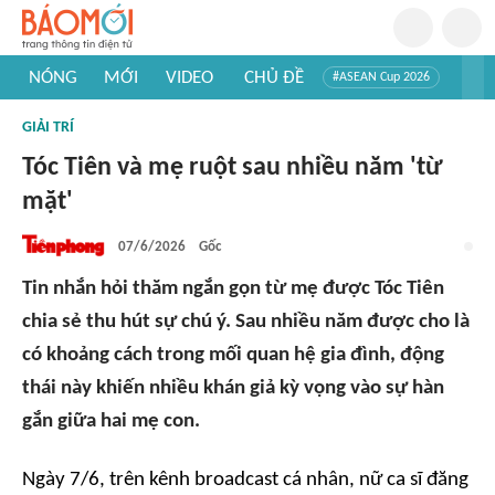
NÓNG
MỚI
VIDEO
CHỦ ĐỀ
#ASEAN Cup 2026
#Trí tuệ nhân tạo
#Mỹ - Iran
#Khám phá Việt Nam
GIẢI TRÍ
#Khám phá thế giới
Tóc Tiên và mẹ ruột sau nhiều năm 'từ
mặt'
07/6/2026
Gốc
Tin nhắn hỏi thăm ngắn gọn từ mẹ được Tóc Tiên
chia sẻ thu hút sự chú ý. Sau nhiều năm được cho là
có khoảng cách trong mối quan hệ gia đình, động
thái này khiến nhiều khán giả kỳ vọng vào sự hàn
gắn giữa hai mẹ con.
Ngày 7/6, trên kênh broadcast cá nhân, nữ ca sĩ đăng