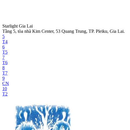
Starlight Gia Lai
Tầng 5, tòa nhà Kim Center, 53 Quang Trung, TP. Pleiku, Gia Lai.
5
T4
6
T5
7
T6
8
T7
9
CN
10
T2