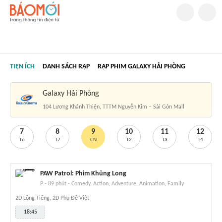
TIỆN ÍCH
DANH SÁCH RẠP
RẠP PHIM GALAXY HẢI PHÒNG
Galaxy Hải Phòng
104 Lương Khánh Thiện, TTTM Nguyễn Kim – Sài Gòn Mall
7
8
9
10
11
12
T6
T7
CN
T2
T3
T4
PAW Patrol: Phim Khủng Long
P
-
89 phút
-
Comedy, Action, Adventure, Animation, Family
2D Lồng Tiếng, 2D Phụ Đề Việt
18:45