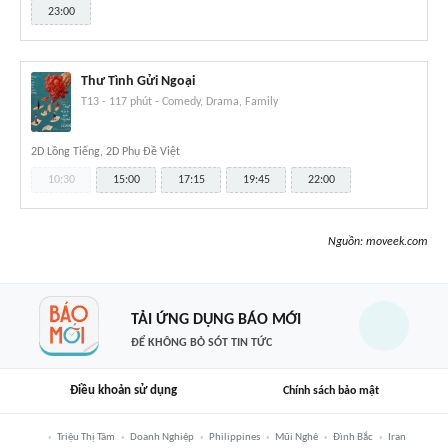
23:00
Thư Tình Gửi Ngoại
T13
-
117 phút
-
Comedy, Drama, Family
2D Lồng Tiếng, 2D Phụ Đề Việt
10:30
15:00
17:15
19:45
22:00
Nguồn:
moveek.com
TẢI ỨNG DỤNG BÁO MỚI
ĐỂ KHÔNG BỎ SÓT TIN TỨC
Điều khoản sử dụng
Chính sách bảo mật
Triệu Thị Tâm
Doanh Nghiệp
Philippines
Mũi Nghê
Đình Bắc
Iran