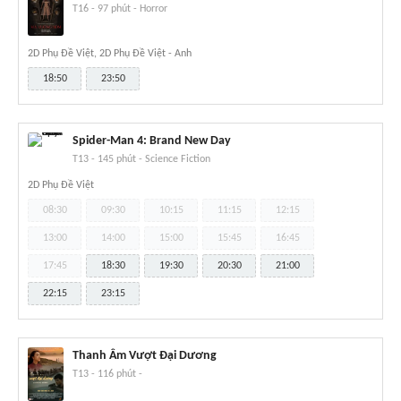
T16
-
97 phút
-
Horror
2D Phụ Đề Việt, 2D Phụ Đề Việt - Anh
18:50
23:50
Spider-Man 4: Brand New Day
T13
-
145 phút
-
Science Fiction
2D Phụ Đề Việt
08:30
09:30
10:15
11:15
12:15
13:00
14:00
15:00
15:45
16:45
17:45
18:30
19:30
20:30
21:00
22:15
23:15
Thanh Âm Vượt Đại Dương
T13
-
116 phút
-