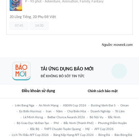
P
-
93 phút
-
Adventure, Animation, Family, Fantasy
2D Lồng Tiếng, 2D Phụ Đề Việt
07:45
14:30
Nguồn:
moveek.com
TẢI ỨNG DỤNG BÁO MỚI
ĐỂ KHÔNG BỎ SÓT TIN TỨC
Điều khoản sử dụng
Chính sách bảo mật
Liên Bang Nga
An Ninh Mạng
ASEAN Cup 2026
Đường Vành Đai 5
Oman
Eo Biển Hormuz
Iran
Năm
Chợ Biên Hòa
Doanh Nghiệp
Tô Lâm
Lê Minh Hưng
Better Choice Awards 2026
Bộ Nội Vụ
Bắc Ninh
Bộ Giáo Dục Và Đào Tạo
PNJ
Bắc Ninh (thành Phố)
Phương Diễm Huyền
Bắc Bộ
THPT Chuyên Tuyên Quang
Mỹ
AFF Cup 2026
Lịch Thi Đấu AFF Cup 2026
Bảng Xếp Hạng AFF Cup 2026
Bóng Đá
Báo Bóng Đá