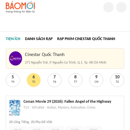
TIỆN ÍCH
DANH SÁCH RẠP
RẠP PHIM CINESTAR QUỐC THANH
Cinestar Quốc Thanh
271 Nguyễn Trãi, P. Nguyễn Cư Trinh, Q.1, Tp. Hồ Chí Minh
5
6
7
8
9
10
T4
T5
T6
T7
CN
T2
Conan Movie 29 (2026): Fallen Angel of the Highway
T13
-
109 phút
-
Action, Mystery, Animation, Crime
2D Lồng Tiếng, 2D Phụ Đề Việt