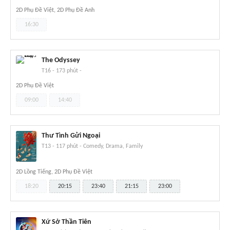
2D Phụ Đề Việt, 2D Phụ Đề Anh
16:30
The Odyssey
T16
-
173 phút
-
2D Phụ Đề Việt
09:00
14:40
Thư Tình Gửi Ngoại
T13
-
117 phút
-
Comedy, Drama, Family
2D Lồng Tiếng, 2D Phụ Đề Việt
18:20
20:15
23:40
21:15
23:00
Xứ Sở Thần Tiên