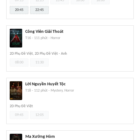
09:15
12:25
13:45
16:00
18:00
20:45
22:45
Công Viên Giải Thoát
T16
-
111 phút
-
Horror
2D Phụ Đề Việt, 2D Phụ Đề Việt - Anh
08:00
11:30
Lời Nguyền Huyết Tộc
T18
-
112 phút
-
Mystery, Horror
2D Phụ Đề Việt
09:45
12:05
Ma Xưởng Hòm