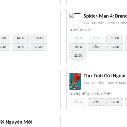
Spider-Man 4: Bran
T13
-
145 phút
-
Science Fictio
2D Phụ Đề Việt
3:30
14:00
14:30
10:00
10:30
11:00
9:30
20:00
20:30
16:00
16:30
17:00
22:00
Thư Tình Gửi Ngoại
T13
-
117 phút
-
Comedy, Drama
2D Lồng Tiếng, 2D Phụ Đề Việt
08:40
22:50
12:20
 Kỷ Nguyên Mới