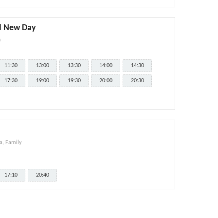
d New Day
n
11:30
13:00
13:30
14:00
14:30
17:30
19:00
19:30
20:00
20:30
, Family
17:10
20:40