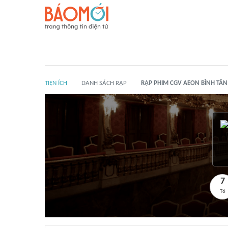
TIỆN ÍCH
DANH SÁCH RẠP
RẠP PHIM CGV AEON BÌNH TÂN
7
T6