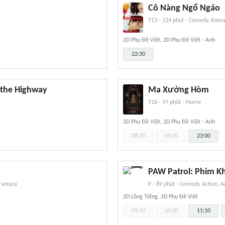
Cô Nàng Ngổ Ngáo
T13
-
124 phút
-
Comedy, Roma
2D Phụ Đề Việt, 2D Phụ Đề Việt - Anh
22:30
 the Highway
Ma Xưởng Hòm
T16
-
97 phút
-
Horror
2D Phụ Đề Việt, 2D Phụ Đề Việt - Anh
08:20
09:00
23:00
PAW Patrol: Phim K
Fantasy
P
-
89 phút
-
Comedy, Action, A
2D Lồng Tiếng, 2D Phụ Đề Việt
09:10
10:20
11:10