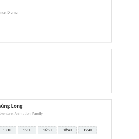
nce, Drama
hủng Long
dventure, Animation, Family
13:10
15:00
16:50
18:40
19:40