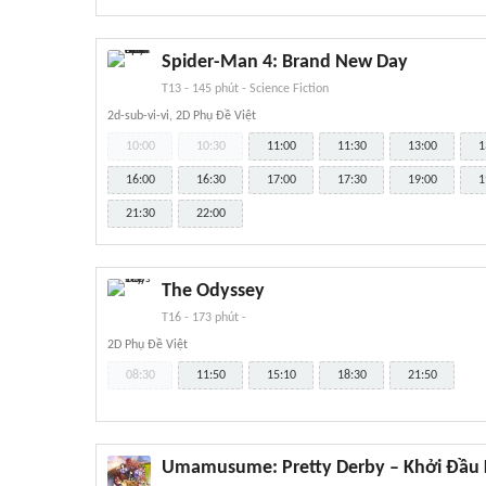
Spider-Man 4: Brand New Day
T13
-
145 phút
-
Science Fiction
2d-sub-vi-vi, 2D Phụ Đề Việt
10:00
10:30
11:00
11:30
13:00
1
16:00
16:30
17:00
17:30
19:00
1
21:30
22:00
The Odyssey
T16
-
173 phút
-
2D Phụ Đề Việt
08:30
11:50
15:10
18:30
21:50
Umamusume: Pretty Derby – Khởi Đầu