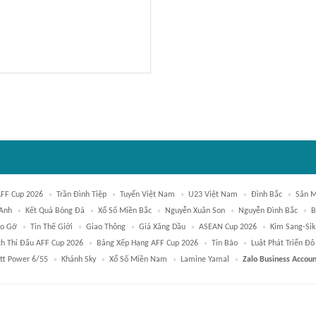
FF Cup 2026
Trần Đình Tiệp
Tuyển Việt Nam
U23 Việt Nam
Đình Bắc
Sân M
 Anh
Kết Quả Bóng Đá
Xổ Số Miền Bắc
Nguyễn Xuân Son
Nguyễn Đình Bắc
B
o Gỡ
Tin Thế Giới
Giao Thông
Giá Xăng Dầu
ASEAN Cup 2026
Kim Sang-Sik
ch Thi Đấu AFF Cup 2026
Bảng Xếp Hạng AFF Cup 2026
Tin Bão
Luật Phát Triển Đô
ott Power 6/55
Khánh Sky
Xổ Số Miền Nam
Lamine Yamal
Zalo Business Accoun