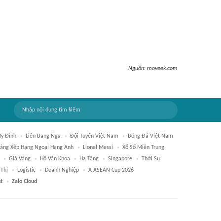
Nguồn:
moveek.com
ỹ Đình
Liên Bang Nga
Đội Tuyển Việt Nam
Bóng Đá Việt Nam
ảng Xếp Hạng Ngoại Hạng Anh
Lionel Messi
Xổ Số Miền Trung
Giá Vàng
Hồ Văn Khoa
Hạ Tầng
Singapore
Thời Sự
 Thị
Logistic
Doanh Nghiệp
A ASEAN Cup 2026
t
Zalo Cloud