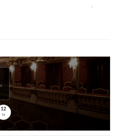
rị
12
T4