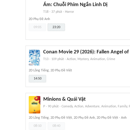
Ám: Chuỗi Phim Ngắn Linh Dị
T18
-
37 phút
-
Horror
2D Phụ Đề Anh
09:05
23:20
Conan Movie 29 (2026): Fallen Angel of
T13
-
109 phút
-
Action, Mystery, Animation, Crime
2D Lồng Tiếng, 2D Phụ Đề Việt
14:50
Minions & Quái Vật
P
-
90 phút
-
Comedy, Action, Adventure, Animation, Family, 
2D Lồng Tiếng, 2D Phụ Đề Việt, 2D Phụ Đề Anh, 2D Phụ Đề Việt - Anh
08:10
08:40