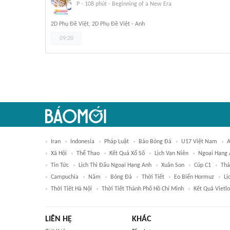
P
-
108 phút
-
Beginning of a New Era
2D Phụ Đề Việt, 2D Phụ Đề Việt - Anh
09:20
Iran
Indonesia
Pháp Luật
Báo Bóng Đá
U17 Việt Nam
A
Xã Hội
Thể Thao
Kết Quả Xổ Số
Lịch Vạn Niên
Ngoại Hạng
Tin Tức
Lịch Thi Đấu Ngoại Hạng Anh
Xuân Son
Cúp C1
Thá
Campuchia
Năm
Bóng Đá
Thời Tiết
Eo Biển Hormuz
Lị
Thời Tiết Hà Nội
Thời Tiết Thành Phố Hồ Chí Minh
Kết Quả Vietl
LIÊN HỆ
KHÁC