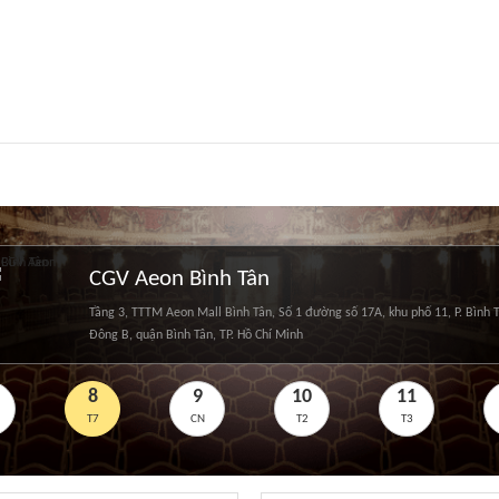
CGV Aeon Bình Tân
Tầng 3, TTTM Aeon Mall Bình Tân, Số 1 đường số 17A, khu phố 11, P. Bình T
Đông B, quận Bình Tân, TP. Hồ Chí Minh
8
9
10
11
T7
CN
T2
T3