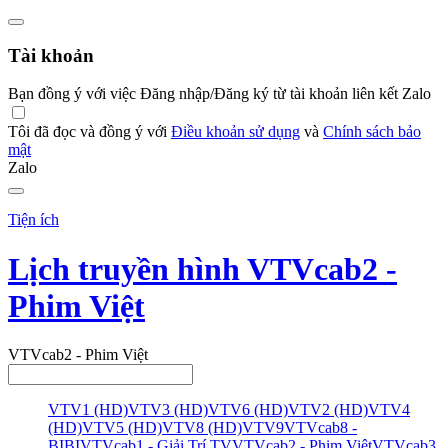
Tài khoản
Bạn đồng ý với việc Đăng nhập/Đăng ký từ tài khoản liên kết Zalo
Tôi đã đọc và đồng ý với
Điều khoản sử dụng
và
Chính sách bảo
mật
Zalo
Tiện ích
Lịch truyền hình VTVcab2 -
Phim Việt
VTVcab2 - Phim Việt
VTV1 (HD)
VTV3 (HD)
VTV6 (HD)
VTV2 (HD)
VTV4
(HD)
VTV5 (HD)
VTV8 (HD)
VTV9
VTVcab8 -
BIBI
VTVcab1 - Giải Trí TV
VTVcab2 - Phim Việt
VTVcab3