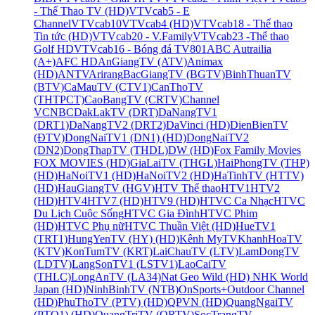
- Thể Thao TV (HD)
VTVcab5 - E
Channel
VTVcab10
VTVcab4 (HD)
VTVcab18 - Thể thao
Tin tức (HD)
VTVcab20 - V.Family
VTVcab23 -Thể thao
Golf HD
VTVcab16 - Bóng đá TV
801
ABC Autrailia
(A+)
AFC HD
AnGiangTV (ATV)
Animax
(HD)
ANTV
Arirang
BacGiangTV (BGTV)
BinhThuanTV
(BTV)
CaMauTV (CTV1)
CanThoTV
(THTPCT)
CaoBangTV (CRTV)
Channel
V
CNBC
DakLakTV (DRT)
DaNangTV1
(DRT1)
DaNangTV2 (DRT2)
DaVinci (HD)
DienBienTV
(ĐTV)
DongNaiTV1 (DN1) (HD)
DongNaiTV2
(DN2)
DongThapTV (THDL)
DW (HD)
Fox Family Movies
FOX MOVIES (HD)
GiaLaiTV (THGL)
HaiPhongTV (THP)
(HD)
HaNoiTV1 (HD)
HaNoiTV2 (HD)
HaTinhTV (HTTV)
(HD)
HauGiangTV (HGV)
HTV Thể thao
HTV1
HTV2
(HD)
HTV4
HTV7 (HD)
HTV9 (HD)
HTVC Ca Nhạc
HTVC
Du Lịch Cuộc Sống
HTVC Gia Đình
HTVC Phim
(HD)
HTVC Phụ nữ
HTVC Thuần Việt (HD)
HueTV1
(TRT1)
HungYenTV (HY) (HD)
Kênh MyTV
KhanhHoaTV
(KTV)
KonTumTV (KRT)
LaiChauTV (LTV)
LamDongTV
(LDTV)
LangSonTV1 (LSTV1)
LaoCaiTV
(THLC)
LongAnTV (LA34)
Nat Geo Wild (HD)
NHK World
Japan (HD)
NinhBinhTV (NTB)
OnSports+
Outdoor Channel
(HD)
PhuThoTV (PTV) (HD)
QPVN (HD)
QuangNgaiTV
(PTQ1) (HD)
QuangTriTV (QRTV)
SocTrangTV