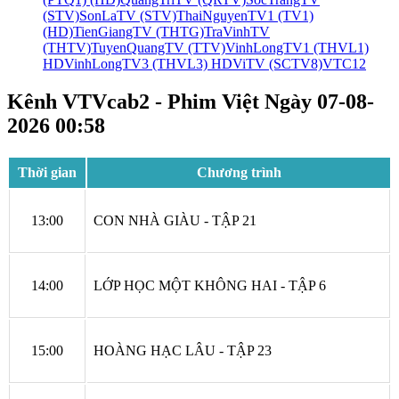
(STV)
SonLaTV (STV)
ThaiNguyenTV1 (TV1)
(HD)
TienGiangTV (THTG)
TraVinhTV
(THTV)
TuyenQuangTV (TTV)
VinhLongTV1 (THVL1)
HD
VinhLongTV3 (THVL3) HD
ViTV (SCTV8)
VTC12
Kênh
VTVcab2 - Phim Việt
Ngày
07-08-
2026 00:58
Thời gian
Chương trình
13:00
CON NHÀ GIÀU - TẬP 21
14:00
LỚP HỌC MỘT KHÔNG HAI - TẬP 6
15:00
HOÀNG HẠC LÂU - TẬP 23