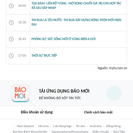
TỌA ĐÀM: LIÊN KẾT VÙNG - MỞ RỘNG CHUỖI GIÁ TRỊ CHO HỢP TÁC
16:00
XÃ SAU SÁP NHẬP
THI ĐUA LÀ YÊU NƯỚC: THI ĐUA XÂY DỰNG NÔNG THÔN MỚI HIỆN
16:30
ĐẠI
16:45
PHÓNG SỰ: SỨC SỐNG MỚI Ở VÙNG BIÊN A DƠI
17:00
THỜI SỰ TRỰC TIẾP
Nguồn:
mytv.com.vn
TẢI ỨNG DỤNG BÁO MỚI
ĐỂ KHÔNG BỎ SÓT TIN TỨC
Điều khoản sử dụng
Chính sách bảo mật
New Zealand
Ukraine
Liên Bang Nga
Tô Lâm
Australia
Nắng Nóng
Đại Học Bách Khoa Hà Nội
Xaysomphone Phomvihane
Điểm Chuẩn
Rửa Tiền