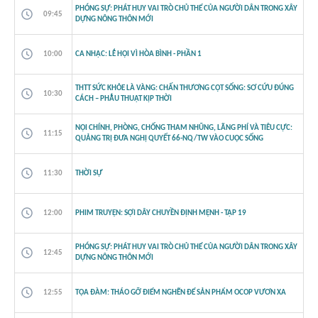
PHÓNG SỰ: PHÁT HUY VAI TRÒ CHỦ THỂ CỦA NGƯỜI DÂN TRONG XÂY
09:45
DỰNG NÔNG THÔN MỚI
10:00
CA NHẠC: LỄ HỘI VÌ HÒA BÌNH - PHẦN 1
THTT SỨC KHỎE LÀ VÀNG: CHẤN THƯƠNG CỘT SỐNG: SƠ CỨU ĐÚNG
10:30
CÁCH – PHẪU THUẬT KỊP THỜI
NỘI CHÍNH, PHÒNG, CHỐNG THAM NHŨNG, LÃNG PHÍ VÀ TIÊU CỰC:
11:15
QUẢNG TRỊ ĐƯA NGHỊ QUYẾT 66-NQ/TW VÀO CUỘC SỐNG
11:30
THỜI SỰ
12:00
PHIM TRUYỆN: SỢI DÂY CHUYỀN ĐỊNH MỆNH - TẬP 19
PHÓNG SỰ: PHÁT HUY VAI TRÒ CHỦ THỂ CỦA NGƯỜI DÂN TRONG XÂY
12:45
DỰNG NÔNG THÔN MỚI
12:55
TỌA ĐÀM: THÁO GỠ ĐIỂM NGHẼN ĐỂ SẢN PHẨM OCOP VƯƠN XA