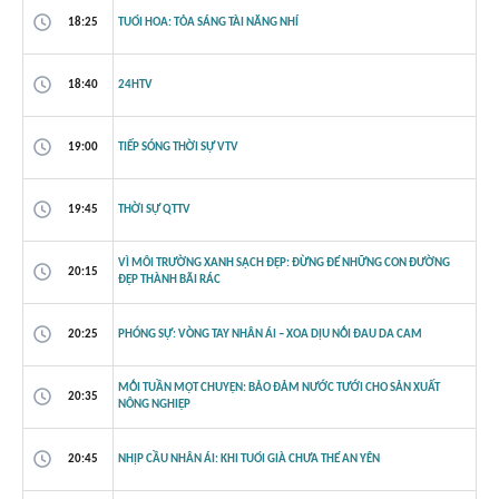
18:25
TUỔI HOA: TỎA SÁNG TÀI NĂNG NHÍ
18:40
24HTV
19:00
TIẾP SÓNG THỜI SỰ VTV
19:45
THỜI SỰ QTTV
VÌ MÔI TRƯỜNG XANH SẠCH ĐẸP: ĐỪNG ĐỂ NHỮNG CON ĐƯỜNG
20:15
ĐẸP THÀNH BÃI RÁC
20:25
PHÓNG SỰ: VÒNG TAY NHÂN ÁI – XOA DỊU NỖI ĐAU DA CAM
MỖI TUẦN MỘT CHUYỆN: BẢO ĐẢM NƯỚC TƯỚI CHO SẢN XUẤT
20:35
NÔNG NGHIỆP
20:45
NHỊP CẦU NHÂN ÁI: KHI TUỔI GIÀ CHƯA THỂ AN YÊN