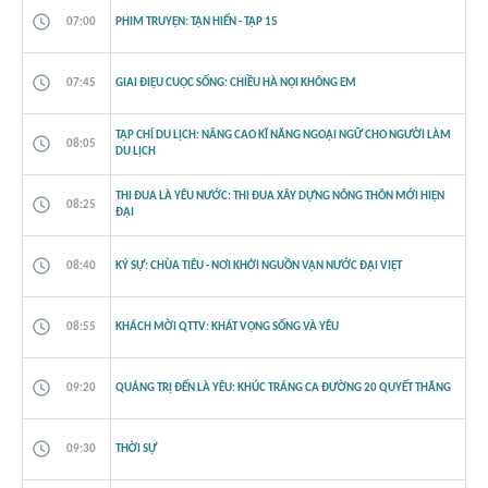
07:00
PHIM TRUYỆN: TẬN HIẾN - TẬP 15
07:45
GIAI ĐIỆU CUỘC SỐNG: CHIỀU HÀ NỘI KHÔNG EM
TẠP CHÍ DU LỊCH: NÂNG CAO KĨ NĂNG NGOẠI NGỮ CHO NGƯỜI LÀM
08:05
DU LỊCH
THI ĐUA LÀ YÊU NƯỚC: THI ĐUA XÂY DỰNG NÔNG THÔN MỚI HIỆN
08:25
ĐẠI
08:40
KÝ SỰ: CHÙA TIÊU - NƠI KHỞI NGUỒN VẬN NƯỚC ĐẠI VIỆT
08:55
KHÁCH MỜI QTTV: KHÁT VỌNG SỐNG VÀ YÊU
09:20
QUẢNG TRỊ ĐẾN LÀ YÊU: KHÚC TRÁNG CA ĐƯỜNG 20 QUYẾT THẮNG
09:30
THỜI SỰ