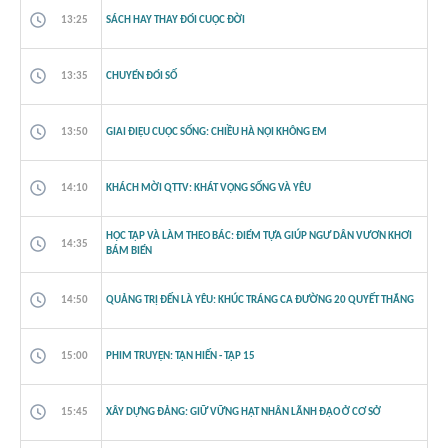
13:25
SÁCH HAY THAY ĐỔI CUỘC ĐỜI
13:35
CHUYỂN ĐỔI SỐ
13:50
GIAI ĐIỆU CUỘC SỐNG: CHIỀU HÀ NỘI KHÔNG EM
14:10
KHÁCH MỜI QTTV: KHÁT VỌNG SỐNG VÀ YÊU
HỌC TẬP VÀ LÀM THEO BÁC: ĐIỂM TỰA GIÚP NGƯ DÂN VƯƠN KHƠI
14:35
BÁM BIỂN
14:50
QUẢNG TRỊ ĐẾN LÀ YÊU: KHÚC TRÁNG CA ĐƯỜNG 20 QUYẾT THẮNG
15:00
PHIM TRUYỆN: TẬN HIẾN - TẬP 15
15:45
XÂY DỰNG ĐẢNG: GIỮ VỮNG HẠT NHÂN LÃNH ĐẠO Ở CƠ SỞ