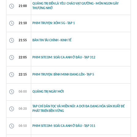
QUẢNG TRỊ ĐẾN LÀ YÊU: CHÁO VẠT GIƯỜNG - MÓN NGON GÂY
21:00
THƯƠNG NHỚ
21:10
PHIM TRUYỆN: XÓM 5G - TẬP 1
21:55
BẢN TIN TÀI CHÍNH - KINH TẾ
22:05
PHIM SITCOM: SOÁI CA ANH Ở ĐÂU - TẬP 312
22:15
PHIM TRUYỆN: BÌNH MINH ĐANG LÊN - TẬP 5
06:00
QUẢNG TRỊ NGÀY MỚI
TẠP CHÍ DÂN TỘC VÀ MIỀN NÚI: A DƠI ĐA DẠNG HÓA SẢN XUẤT ĐỂ
06:20
PHÁT TRIỂN BỀN VỮNG
06:50
PHIM SITCOM: SOÁI CA ANH Ở ĐÂU - TẬP 311