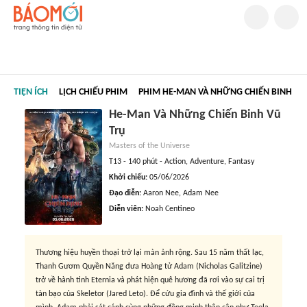
TIỆN ÍCH
LỊCH CHIẾU PHIM
PHIM HE-MAN VÀ NHỮNG CHIẾN BINH VŨ 
He-Man Và Những Chiến Binh Vũ
Trụ
Masters of the Universe
T13
-
140 phút
-
Action, Adventure, Fantasy
Khởi chiếu:
05/06/2026
Đạo diễn:
Aaron Nee, Adam Nee
Diễn viên:
Noah Centineo
Thương hiệu huyền thoại trở lại màn ảnh rộng. Sau 15 năm thất lạc,
Thanh Gươm Quyền Năng đưa Hoàng tử Adam (Nicholas Galitzine)
trở về hành tinh Eternia và phát hiện quê hương đã rơi vào sự cai trị
tàn bạo của Skeletor (Jared Leto). Để cứu gia đình và thế giới của