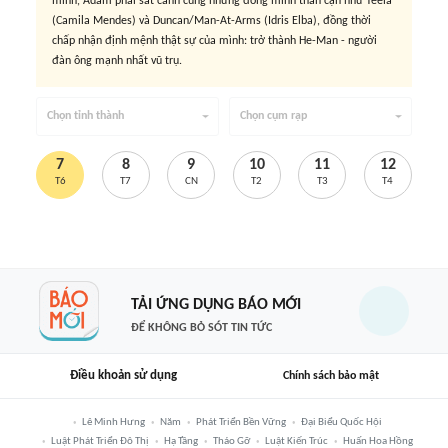
mình, Adam phải sát cánh cùng những đồng minh thân cận như Teela
(Camila Mendes) và Duncan/Man-At-Arms (Idris Elba), đồng thời
chấp nhận định mệnh thật sự của mình: trở thành He-Man - người
đàn ông mạnh nhất vũ trụ.
Chọn tỉnh thành
Chọn cụm rạp
7
8
9
10
11
12
T6
T7
CN
T2
T3
T4
TẢI ỨNG DỤNG BÁO MỚI
ĐỂ KHÔNG BỎ SÓT TIN TỨC
Điều khoản sử dụng
Chính sách bảo mật
Lê Minh Hưng
Năm
Phát Triển Bền Vững
Đại Biểu Quốc Hội
Luật Phát Triển Đô Thị
Hạ Tầng
Tháo Gỡ
Luật Kiến Trúc
Huấn Hoa Hồng