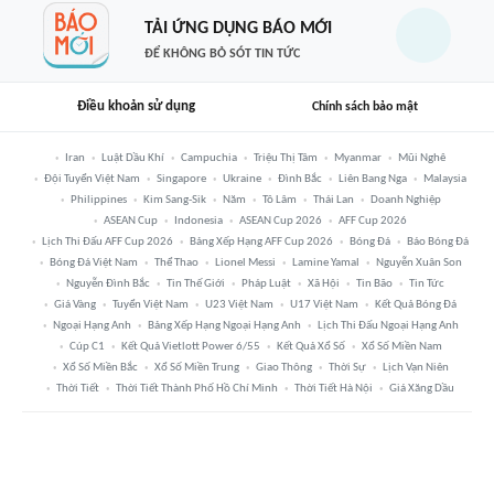
TẢI ỨNG DỤNG BÁO MỚI
ĐỂ KHÔNG BỎ SÓT TIN TỨC
Điều khoản sử dụng
Chính sách bảo mật
Iran
Luật Dầu Khí
Campuchia
Triệu Thị Tâm
Myanmar
Mũi Nghê
Đội Tuyển Việt Nam
Singapore
Ukraine
Đình Bắc
Liên Bang Nga
Malaysia
Philippines
Kim Sang-Sik
Năm
Tô Lâm
Thái Lan
Doanh Nghiệp
ASEAN Cup
Indonesia
ASEAN Cup 2026
AFF Cup 2026
Lịch Thi Đấu AFF Cup 2026
Bảng Xếp Hạng AFF Cup 2026
Bóng Đá
Báo Bóng Đá
Bóng Đá Việt Nam
Thể Thao
Lionel Messi
Lamine Yamal
Nguyễn Xuân Son
Nguyễn Đình Bắc
Tin Thế Giới
Pháp Luật
Xã Hội
Tin Bão
Tin Tức
Giá Vàng
Tuyển Việt Nam
U23 Việt Nam
U17 Việt Nam
Kết Quả Bóng Đá
Ngoại Hạng Anh
Bảng Xếp Hạng Ngoại Hạng Anh
Lịch Thi Đấu Ngoại Hạng Anh
Cúp C1
Kết Quả Vietlott Power 6/55
Kết Quả Xổ Số
Xổ Số Miền Nam
Xổ Số Miền Bắc
Xổ Số Miền Trung
Giao Thông
Thời Sự
Lịch Vạn Niên
Thời Tiết
Thời Tiết Thành Phố Hồ Chí Minh
Thời Tiết Hà Nội
Giá Xăng Dầu