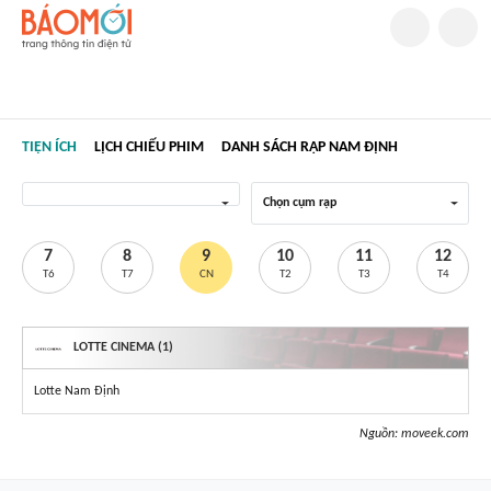
TIỆN ÍCH
LỊCH CHIẾU PHIM
DANH SÁCH RẠP NAM ĐỊNH
Chọn cụm rạp
7
8
9
10
11
12
T6
T7
CN
T2
T3
T4
LOTTE CINEMA (1)
Lotte Nam Định
Nguồn:
moveek.com