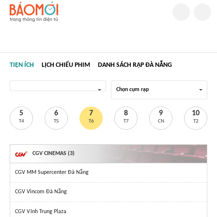
TIỆN ÍCH
LỊCH CHIẾU PHIM
DANH SÁCH RẠP ĐÀ NẴNG
Chọn cụm rạp
5
6
7
8
9
10
T4
T5
T6
T7
CN
T2
CGV CINEMAS (3)
CGV MM Supercenter Đà Nẵng
CGV Vincom Đà Nẵng
CGV Vĩnh Trung Plaza