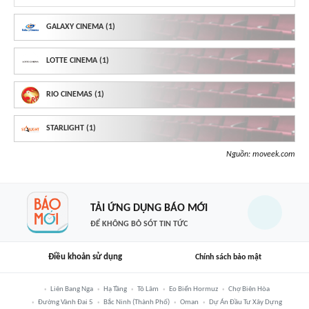
GALAXY CINEMA (1)
LOTTE CINEMA (1)
RIO CINEMAS (1)
STARLIGHT (1)
Nguồn:
moveek.com
TẢI ỨNG DỤNG BÁO MỚI
ĐỂ KHÔNG BỎ SÓT TIN TỨC
Điều khoản sử dụng
Chính sách bảo mật
Liên Bang Nga
Hạ Tầng
Tô Lâm
Eo Biển Hormuz
Chợ Biên Hòa
Đường Vành Đai 5
Bắc Ninh (thành Phố)
Oman
Dự Án Đầu Tư Xây Dựng