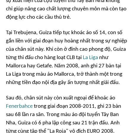
sự xuất hiện của cựu tuyển thủ Tây Ban Nha không
chỉ giúp nâng cao chất lượng chuyên môn mà còn tạo
động lực cho các cầu thủ trẻ.
Tại Trebujena, Guiza tiếp tục khoác áo số 14, con số
gắn liền với giai đoạn huy hoàng nhất trong sự nghiệp
của chân sút này. Khi còn ở đỉnh cao phong độ, Guiza
từng thi đấu cho hàng loạt CLB tại
La Liga
như
Mallorca hay Getafe. Năm 2008, anh ghi 27 bàn tại
La Liga trong màu áo Mallorca, trở thành một trong
những tiền đạo nội địa gây ấn tượng nhất giải đấu.
Sau đó, chân sút này còn xuất ngoại để khoác áo
Fenerbahce
trong giai đoạn 2008-2011, ghi 23 bàn
sau 68 lần ra sân. Trong màu áo đội tuyển Tây Ban
Nha, Guiza có 6 pha lập công sau 21 trận đấu. Anh
từng cùng tập thể "La Roja" vô địch EURO 2008.