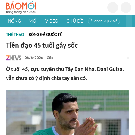
NÓNG
MỚI
VIDEO
CHỦ ĐỀ
#ASEAN Cup 2026
#Trí tuệ nhân tạo
#Mỹ - Iran
#Khám phá Việt Nam
THỂ THAO
BÓNG ĐÁ QUỐC TẾ
#Khám phá thế giới
Tiền đạo 45 tuổi gây sốc
06/6/2026
Gốc
Ở tuổi 45, cựu tuyển thủ Tây Ban Nha, Dani Guiza,
vẫn chưa có ý định chia tay sân cỏ.