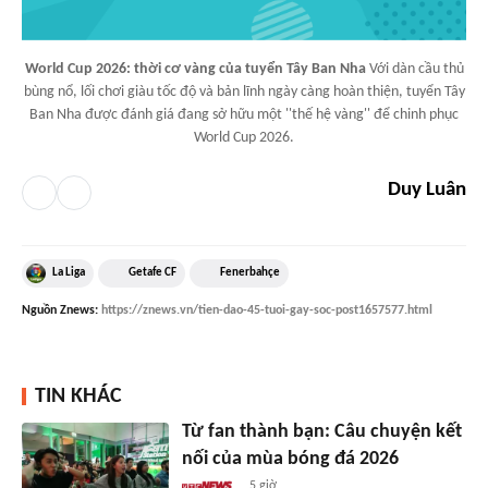
World Cup 2026: thời cơ vàng của tuyển Tây Ban Nha
Với dàn cầu thủ
bùng nổ, lối chơi giàu tốc độ và bản lĩnh ngày càng hoàn thiện, tuyển Tây
Ban Nha được đánh giá đang sở hữu một ''thế hệ vàng'' để chinh phục
World Cup 2026.
Duy Luân
La Liga
Getafe CF
Fenerbahçe
Nguồn
Znews
:
https://znews.vn/tien-dao-45-tuoi-gay-soc-post1657577.html
TIN KHÁC
Từ fan thành bạn: Câu chuyện kết
nối của mùa bóng đá 2026
5 giờ