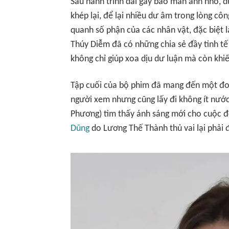
Sau hành trình dài gây bão màn ảnh nhỏ, d
khép lại, để lại nhiều dư âm trong lòng cô
quanh số phận của các nhân vật, đặc biệt l
Thúy Diễm đã có những chia sẻ đầy tinh tế t
không chỉ giúp xoa dịu dư luận mà còn khiế
Tập cuối của bộ phim đã mang đến một đoạ
người xem nhưng cũng lấy đi không ít nước
Phương) tìm thấy ánh sáng mới cho cuộc đ
Dũng
do Lương Thế Thành thủ vai lại phải đ