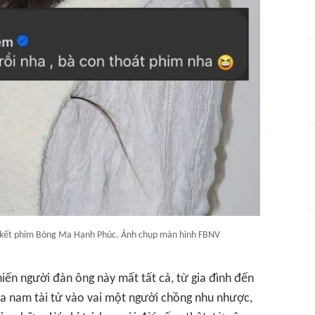
à kết phim Bóng Ma Hạnh Phúc. Ảnh chụp màn hình FBNV
iến người đàn ông này mất tất cả, từ gia đình đến
a nam tài tử vào vai một người chồng nhu nhược,