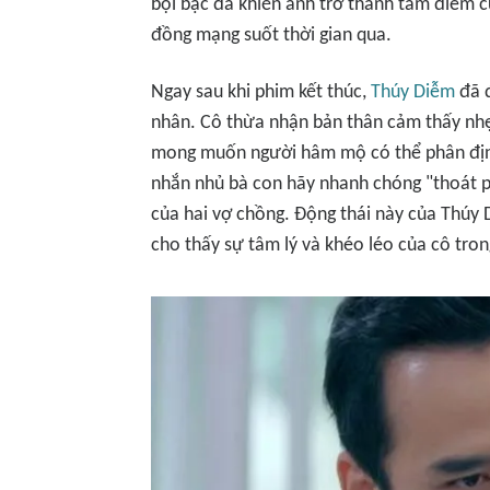
bội bạc đã khiến anh trở thành tâm điểm củ
đồng mạng suốt thời gian qua.
Ngay sau khi phim kết thúc,
Thúy Diễm
đã đ
nhân. Cô thừa nhận bản thân cảm thấy nh
mong muốn người hâm mộ có thể phân định
nhắn nhủ bà con hãy nhanh chóng "thoát p
của hai vợ chồng. Động thái này của Thúy
cho thấy sự tâm lý và khéo léo của cô tron