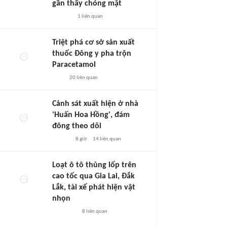
gần thấy chóng mặt
1
liên quan
Triệt phá cơ sở sản xuất
thuốc Đông y pha trộn
Paracetamol
20
liên quan
Cảnh sát xuất hiện ở nhà
'Huấn Hoa Hồng', đám
đông theo dõi
8 giờ
14
liên quan
Loạt ô tô thủng lốp trên
cao tốc qua Gia Lai, Đắk
Lắk, tài xế phát hiện vật
nhọn
8
liên quan