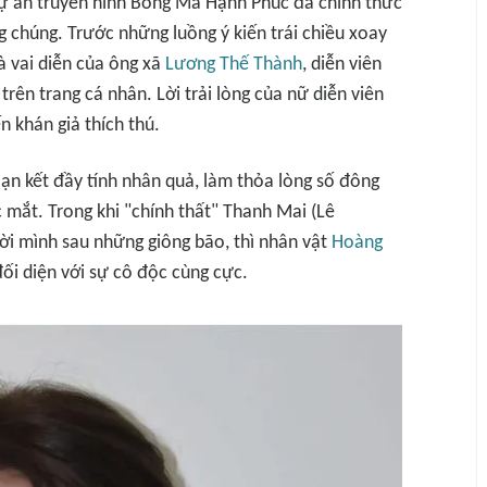
ự án truyền hình
Bóng Ma Hạnh Phúc
đã chính thức
ng chúng. Trước những luồng ý kiến trái chiều xoay
à vai diễn của ông xã
Lương Thế Thành
, diễn viên
rên trang cá nhân. Lời trải lòng của nữ diễn viên
n khán giả thích thú.
n kết đầy tính nhân quả, làm thỏa lòng số đông
 mắt. Trong khi "chính thất" Thanh Mai (Lê
ời mình sau những giông bão, thì nhân vật
Hoàng
ối diện với sự cô độc cùng cực.