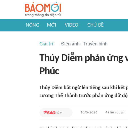
NÓNG
MỚI
VIDEO
CHỦ ĐỀ
Giải trí
Điện ảnh - Truyền hình
Thúy Diễm phản ứng 
Phúc
Thúy Diễm bất ngờ lên tiếng sau khi kế
Lương Thế Thành trước phản ứng dữ dội
10/5/2026
49
liên quan