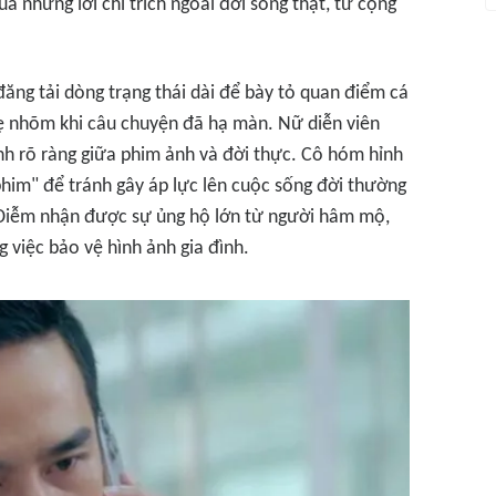
a những lời chỉ trích ngoài đời sống thật, từ cộng
ăng tải dòng trạng thái dài để bày tỏ quan điểm cá
ẹ nhõm khi câu chuyện đã hạ màn. Nữ diễn viên
 rõ ràng giữa phim ảnh và đời thực. Cô hóm hỉnh
him" để tránh gây áp lực lên cuộc sống đời thường
 Diễm nhận được sự ủng hộ lớn từ người hâm mộ,
g việc bảo vệ hình ảnh gia đình.