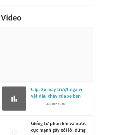
Video
Clip: Xe máy trượt ngã vì
vệt dầu chảy của xe ben
331
liên quan
Giếng tự phun khí và nước
cực mạnh gây xói lở, đứng