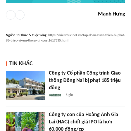
Mạnh Hưng
Nguồn
Tri Thức & Cuộc Sống
:
https://kienthuc.net.vn/tap-doan-xuan-thien-bi-phat-
85-trieu-vi-em-thong-tin-post1617335.html
TIN KHÁC
Công ty Cổ phần Công trình Giao
thông Đồng Nai bị phạt 185 triệu
đồng
5 giờ
Công ty con của Hoàng Anh Gia
Lai (HAG) chốt giá IPO là hơn
60.000 đồng/cp