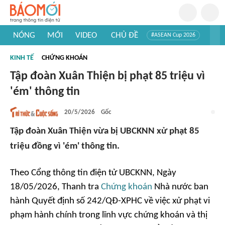
NÓNG
MỚI
VIDEO
CHỦ ĐỀ
#ASEAN Cup 2026
#Trí tuệ nhân tạo
#Mỹ - Iran
#Khám phá Việt Nam
KINH TẾ
CHỨNG KHOÁN
#Khám phá thế giới
Tập đoàn Xuân Thiện bị phạt 85 triệu vì
'ém' thông tin
20/5/2026
Gốc
Tập đoàn Xuân Thiện vừa bị UBCKNN xử phạt 85
triệu đồng vì 'ém' thông tin.
Theo Cổng thông tin điện tử UBCKNN, Ngày
18/05/2026, Thanh tra
Chứng khoán
Nhà nước ban
hành Quyết định số 242/QĐ-XPHC về việc xử phạt vi
phạm hành chính trong lĩnh vực chứng khoán và thị