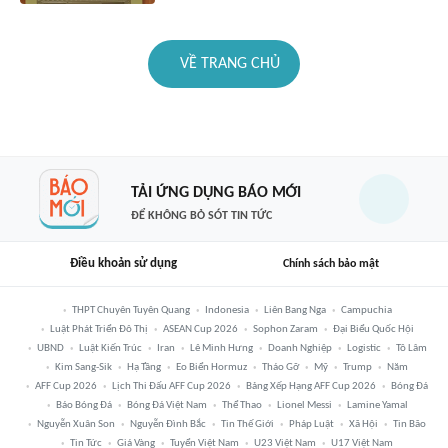
VỀ TRANG CHỦ
TẢI ỨNG DỤNG BÁO MỚI
ĐỂ KHÔNG BỎ SÓT TIN TỨC
Điều khoản sử dụng
Chính sách bảo mật
THPT Chuyên Tuyên Quang
Indonesia
Liên Bang Nga
Campuchia
Luật Phát Triển Đô Thị
ASEAN Cup 2026
Sophon Zaram
Đại Biểu Quốc Hội
UBND
Luật Kiến Trúc
Iran
Lê Minh Hưng
Doanh Nghiệp
Logistic
Tô Lâm
Kim Sang-Sik
Hạ Tầng
Eo Biển Hormuz
Tháo Gỡ
Mỹ
Trump
Năm
AFF Cup 2026
Lịch Thi Đấu AFF Cup 2026
Bảng Xếp Hạng AFF Cup 2026
Bóng Đá
Báo Bóng Đá
Bóng Đá Việt Nam
Thể Thao
Lionel Messi
Lamine Yamal
Nguyễn Xuân Son
Nguyễn Đình Bắc
Tin Thế Giới
Pháp Luật
Xã Hội
Tin Bão
Tin Tức
Giá Vàng
Tuyển Việt Nam
U23 Việt Nam
U17 Việt Nam