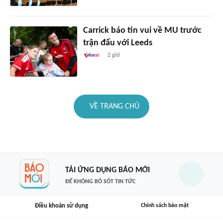
Carrick báo tin vui về MU trước
trận đấu với Leeds
2 giờ
VỀ TRANG CHỦ
TẢI ỨNG DỤNG BÁO MỚI
ĐỂ KHÔNG BỎ SÓT TIN TỨC
Điều khoản sử dụng
Chính sách bảo mật