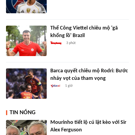
Thể Công Viettel chiêu mộ 'gã
khổng lồ' Brazil
3 phút
Barca quyết chiêu mộ Rodri: Bước
nhảy vọt của tham vọng
1 giờ
TIN NÓNG
Mourinho tiết lộ cú lật kèo với Sir
Alex Ferguson