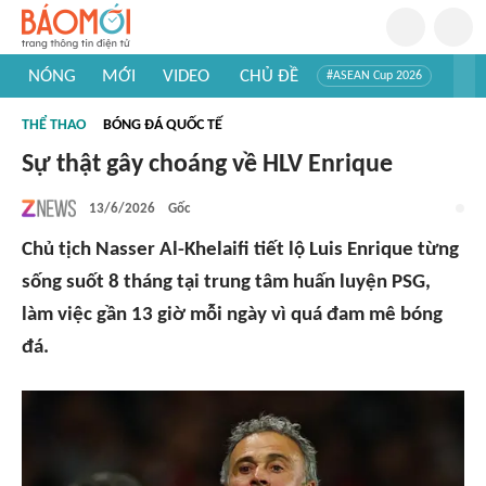
NÓNG
MỚI
VIDEO
CHỦ ĐỀ
#ASEAN Cup 2026
#Trí tuệ nhân tạo
#Mỹ - Iran
#Khám phá Việt Nam
THỂ THAO
BÓNG ĐÁ QUỐC TẾ
#Khám phá thế giới
Sự thật gây choáng về HLV Enrique
13/6/2026
Gốc
Chủ tịch Nasser Al-Khelaifi tiết lộ Luis Enrique từng
sống suốt 8 tháng tại trung tâm huấn luyện PSG,
làm việc gần 13 giờ mỗi ngày vì quá đam mê bóng
đá.