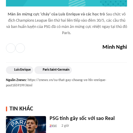
Màn ăn mừng cực 'cháy' của Luis Enrique và các học trò
Sau chức vô
địch Champions League lần thứ hai liên tiếp vào đêm 30/5, các cầu thủ
và ban huấn luyện của PSG đã có màn ăn mừng cực nhiệt ngay tại thủ đô
Paris.
Minh Nghi
Luis Enrique
Paris Saint-Germain
Nguồn
Znews
:
https://znews.vn/su-that-gay-choang-ve-hlv-enrique-
post1659199.html
TIN KHÁC
PSG tính gây sốc với sao Real
2 giờ