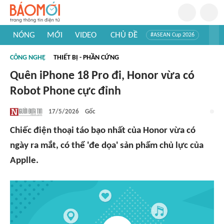
NÓNG
MỚI
VIDEO
CHỦ ĐỀ
#ASEAN Cup 2026
#Trí tuệ nhân tạo
#Mỹ - Iran
#Khám phá Việt Nam
CÔNG NGHỆ
THIẾT BỊ - PHẦN CỨNG
#Khám phá thế giới
Quên iPhone 18 Pro đi, Honor vừa có
Robot Phone cực đỉnh
17/5/2026
Gốc
Chiếc điện thoại táo bạo nhất của Honor vừa có
ngày ra mắt, có thể 'đe dọa' sản phẩm chủ lực của
Applle.