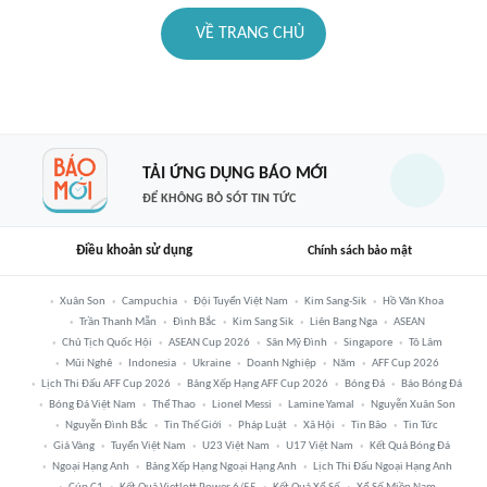
VỀ TRANG CHỦ
TẢI ỨNG DỤNG BÁO MỚI
ĐỂ KHÔNG BỎ SÓT TIN TỨC
Điều khoản sử dụng
Chính sách bảo mật
Xuân Son
Campuchia
Đội Tuyển Việt Nam
Kim Sang-Sik
Hồ Văn Khoa
Trần Thanh Mẫn
Đình Bắc
Kim Sang Sik
Liên Bang Nga
ASEAN
Chủ Tịch Quốc Hội
ASEAN Cup 2026
Sân Mỹ Đình
Singapore
Tô Lâm
Mũi Nghê
Indonesia
Ukraine
Doanh Nghiệp
Năm
AFF Cup 2026
Lịch Thi Đấu AFF Cup 2026
Bảng Xếp Hạng AFF Cup 2026
Bóng Đá
Báo Bóng Đá
Bóng Đá Việt Nam
Thể Thao
Lionel Messi
Lamine Yamal
Nguyễn Xuân Son
Nguyễn Đình Bắc
Tin Thế Giới
Pháp Luật
Xã Hội
Tin Bão
Tin Tức
Giá Vàng
Tuyển Việt Nam
U23 Việt Nam
U17 Việt Nam
Kết Quả Bóng Đá
Ngoại Hạng Anh
Bảng Xếp Hạng Ngoại Hạng Anh
Lịch Thi Đấu Ngoại Hạng Anh