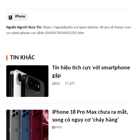
iPhone
Nguồn
Người Đưa Tin
:
https://nguoiduatin.vn/quen-iphone-18-pro-di-honor-vua-
co-robot-phone-cuc-dinh-20426170504501255.htm
TIN KHÁC
Tín hiệu tích cực với smartphone
gập
11 giờ
iPhone 18 Pro Max chưa ra mắt,
song có nguy cơ 'cháy hàng'