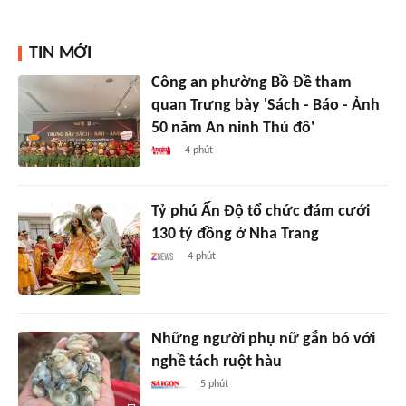
TIN MỚI
Công an phường Bồ Đề tham
quan Trưng bày 'Sách - Báo - Ảnh
50 năm An ninh Thủ đô'
4 phút
Tỷ phú Ấn Độ tổ chức đám cưới
130 tỷ đồng ở Nha Trang
4 phút
Những người phụ nữ gắn bó với
nghề tách ruột hàu
5 phút