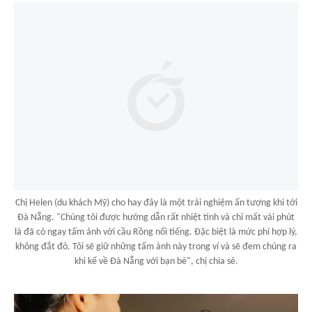
Chị Helen (du khách Mỹ) cho hay đây là một trải nghiệm ấn tượng khi tới
Đà Nẵng. "Chúng tôi được hướng dẫn rất nhiệt tình và chỉ mất vài phút
là đã có ngay tấm ảnh với cầu Rồng nổi tiếng. Đặc biệt là mức phí hợp lý,
không đắt đỏ. Tôi sẽ giữ những tấm ảnh này trong ví và sẽ đem chúng ra
khi kể về Đà Nẵng với bạn bè", chị chia sẻ.