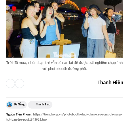
Trời đổ mưa, nhóm bạn trẻ vẫn cố nán lại để được trải nghiệm chụp ảnh
với photobooth đường phố.
Thanh Hiền
Đà Nẵng
Thanh Trúc
Nguồn
Tiền Phong
:
https://tienphong.vn/photobooth-duoi-chan-cau-rong-da-nang-
hut-ban-tre-post1843913.tpo