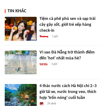
TIN KHÁC
Tiệm cà phê phủ sen và sạp trái
cây gây sốt, giới trẻ xếp hàng
check-in
1 giờ
Vì sao Đà Nẵng trở thành điểm
đến 'hot' nhất mùa hè?
3 giờ
4 thác nước cách Hà Nội chỉ 2–3
giờ lái xe, nước trong veo, thích
hợp 'trốn nóng' cuối tuần
29 phút