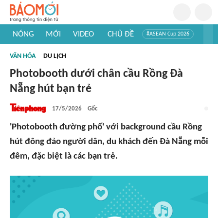
NÓNG
MỚI
VIDEO
CHỦ ĐỀ
#ASEAN Cup 2026
#Trí tuệ nhân tạo
#Mỹ - Iran
#Khám phá Việt Nam
VĂN HÓA
DU LỊCH
#Khám phá thế giới
Photobooth dưới chân cầu Rồng Đà
Nẵng hút bạn trẻ
17/5/2026
Gốc
'Photobooth đường phố' với background cầu Rồng
hút đông đảo người dân, du khách đến Đà Nẵng mỗi
đêm, đặc biệt là các bạn trẻ.