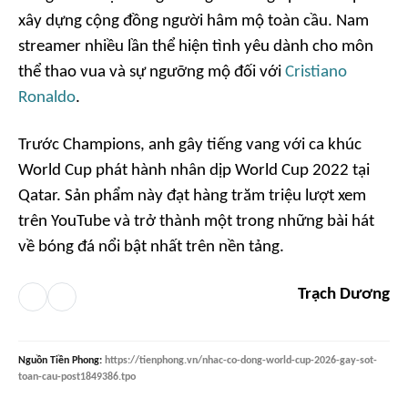
xây dựng cộng đồng người hâm mộ toàn cầu. Nam
streamer nhiều lần thể hiện tình yêu dành cho môn
thể thao vua và sự ngưỡng mộ đối với
Cristiano
Ronaldo
.
Trước
Champions
, anh gây tiếng vang với ca khúc
World Cup
phát hành nhân dịp World Cup 2022 tại
Qatar. Sản phẩm này đạt hàng trăm triệu lượt xem
trên YouTube và trở thành một trong những bài hát
về bóng đá nổi bật nhất trên nền tảng.
Trạch Dương
Nguồn
Tiền Phong
:
https://tienphong.vn/nhac-co-dong-world-cup-2026-gay-sot-
toan-cau-post1849386.tpo