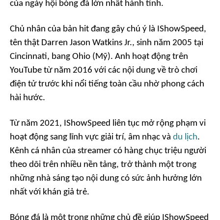
của ngày hội bóng đá lớn nhất hành tinh.
Chủ nhân của bản hit đang gây chú ý là IShowSpeed,
tên thật Darren Jason Watkins Jr., sinh năm 2005 tại
Cincinnati, bang Ohio (Mỹ). Anh hoạt động trên
YouTube từ năm 2016 với các nội dung về trò chơi
điện tử trước khi nổi tiếng toàn cầu nhờ phong cách
hài hước.
Từ năm 2021, IShowSpeed liên tục mở rộng phạm vi
hoạt động sang lĩnh vực giải trí, âm nhạc và
du lịch
.
Kênh cá nhân của streamer có hàng chục triệu người
theo dõi trên nhiều nền tảng, trở thành một trong
những nhà sáng tạo nội dung có sức ảnh hưởng lớn
nhất với khán giả trẻ.
Bóng đá là một trong những chủ đề giúp IShowSpeed