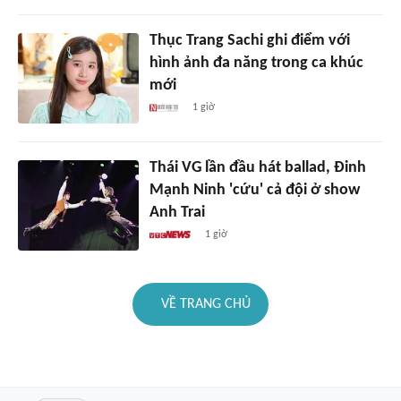
Thục Trang Sachi ghi điểm với
hình ảnh đa năng trong ca khúc
mới
1 giờ
Thái VG lần đầu hát ballad, Đinh
Mạnh Ninh 'cứu' cả đội ở show
Anh Trai
1 giờ
VỀ TRANG CHỦ