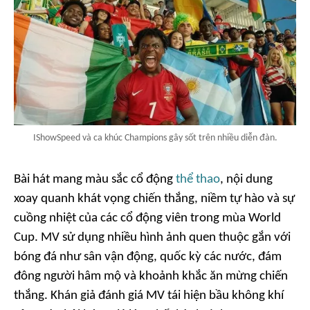
IShowSpeed và ca khúc Champions gây sốt trên nhiều diễn đàn.
Bài hát mang màu sắc cổ động
thể thao
, nội dung
xoay quanh khát vọng chiến thắng, niềm tự hào và sự
cuồng nhiệt của các cổ động viên trong mùa World
Cup. MV sử dụng nhiều hình ảnh quen thuộc gắn với
bóng đá như sân vận động, quốc kỳ các nước, đám
đông người hâm mộ và khoảnh khắc ăn mừng chiến
thắng. Khán giả đánh giá MV tái hiện bầu không khí