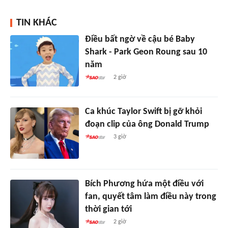
TIN KHÁC
Điều bất ngờ về cậu bé Baby
Shark - Park Geon Roung sau 10
năm
2 giờ
Ca khúc Taylor Swift bị gỡ khỏi
đoạn clip của ông Donald Trump
3 giờ
Bích Phương hứa một điều với
fan, quyết tâm làm điều này trong
thời gian tới
2 giờ