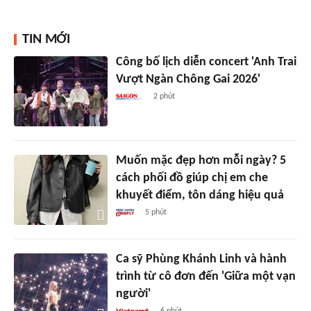
TIN MỚI
Công bố lịch diễn concert 'Anh Trai
Vượt Ngàn Chông Gai 2026'
2 phút
Muốn mặc đẹp hơn mỗi ngày? 5
cách phối đồ giúp chị em che
khuyết điểm, tôn dáng hiệu quả
5 phút
Ca sỹ Phùng Khánh Linh và hành
trình từ cô đơn đến 'Giữa một vạn
người'
6 phút