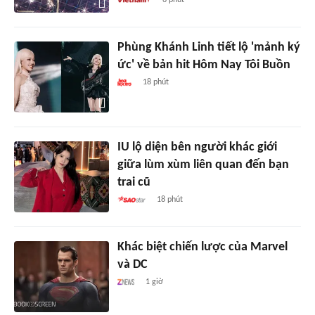
Phùng Khánh Linh tiết lộ 'mảnh ký
ức' về bản hit Hôm Nay Tôi Buồn
18 phút
IU lộ diện bên người khác giới
giữa lùm xùm liên quan đến bạn
trai cũ
18 phút
Khác biệt chiến lược của Marvel
và DC
1 giờ