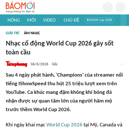
NÓNG
MỚI
VIDEO
CHỦ ĐỀ
#ASEAN Cup 2026
#Trí tuệ nhân tạo
#Mỹ - Iran
#Khám phá Việt Nam
GIẢI TRÍ
ÂM NHẠC
#Khám phá thế giới
Nhạc cổ động World Cup 2026 gây sốt
toàn cầu
06/6/2026
Gốc
Sau 4 ngày phát hành, 'Champions' của streamer nổi
tiếng IShowSpeed thu hút 25 triệu lượt xem trên
YouTube. Ca khúc mang đậm không khí bóng đá
nhận được sự quan tâm lớn của người hâm mộ
trước thềm World Cup 2026.
Khi ngày khai mạc
World Cup 2026
tại Mỹ, Canada và