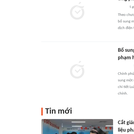
5 g
Theo chươn
bổ sung mộ
dịch điện
Bổ sun
phạm h
Chính phủ
sung một 
chi tiết 
chính.
Tin mới
Cắt gi
liệu p