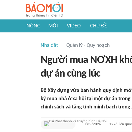
NÓNG
MỚI
VIDEO
CHỦ ĐỀ
Nhà đất
Quản lý - Quy hoạch
Người mua NƠXH khô
dự án cùng lúc
Bộ Xây dựng vừa ban hành quy định mới 
ký mua nhà ở xã hội tại một dự án trong 
chính sách và tăng tính minh bạch trong 
08/5/2026
1226
liên qua