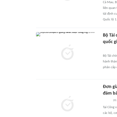
Cà Mau, B
liên quan 
tái định 
Quốc lộ 1
Bộ Tài
quốc g
Bộ Tài ch
hành thàn
phân cấp 
Đơn gi
đảm bả
20
Tại Công 
các bộ, cơ