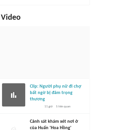
Video
Clip: Người phụ nữ đi chợ
bất ngờ bị đâm trọng
thương
11 giờ
5
liên quan
Cảnh sát khám xét nơi ở
của Huấn 'Hoa Hồng'