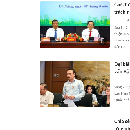
Giữ đư
trách 
3 
Sau 5 năm
thiện. Tu
nhếch nhá
dân cư.
Đại bi
vấn Bộ
Sáng 7-8, 
Lưu Nam T
Quốc phòn
Chia sẻ
ứng phó