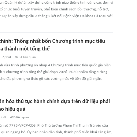
an Quản lý dự án xây dựng công trình giao thông tỉnh cùng các đơn vị
tổ chức buổi tuyên truyền, phổ biến chính sách bồi thường, hỗ trợ,
cư Dự án xây dựng cầu 3 tháng 2 kết nối Bệnh viện Đa khoa Cà Mau với
.
 chính: Thống nhất bốn Chương trình mục tiêu
ia thành một tổng thể
7 phút
3234
liên quan
ính vừa trình phương án nhập 4 Chương trình mục tiêu quốc gia hiện
h 1 chương trình tổng thể giai đoạn 2026–2030 nhằm tăng cường
cho địa phương và tháo gỡ các vướng mắc về tiến độ giải ngân.
ản hóa thủ tục hành chính dựa trên dữ liệu phải
o hiệu quả
 phút
490
liên quan
văn số 7795/VPCP-CĐS, Phó Thủ tướng Phạm Thị Thanh Trà yêu cầu
 quan ngang bộ, Ủy ban nhân dân tỉnh, thành phố triển khai cắt giảm,