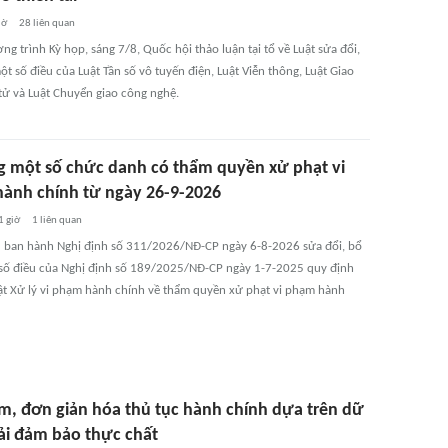
iờ
28
liên quan
g trình Kỳ họp, sáng 7/8, Quốc hội thảo luận tại tổ về Luật sửa đổi,
t số điều của Luật Tần số vô tuyến điện, Luật Viễn thông, Luật Giao
 tử và Luật Chuyển giao công nghệ.
g một số chức danh có thẩm quyền xử phạt vi
ành chính từ ngày 26-9-2026
1 giờ
1
liên quan
 ban hành Nghị định số 311/2026/NĐ-CP ngày 6-8-2026 sửa đổi, bổ
số điều của Nghị định số 189/2025/NĐ-CP ngày 1-7-2025 quy định
Luật Xử lý vi phạm hành chính về thẩm quyền xử phạt vi phạm hành
ảm, đơn giản hóa thủ tục hành chính dựa trên dữ
hải đảm bảo thực chất