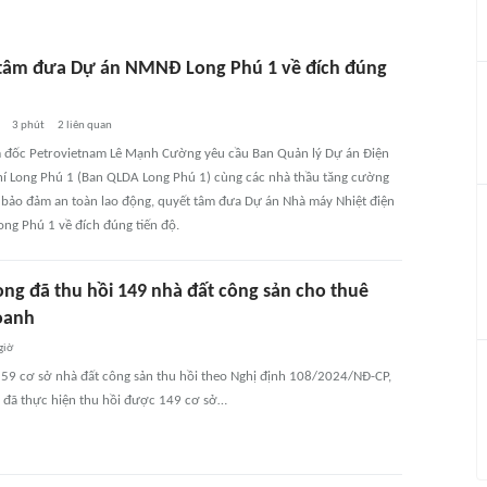
tâm đưa Dự án NMNĐ Long Phú 1 về đích đúng
3 phút
2
liên quan
 đốc Petrovietnam Lê Mạnh Cường yêu cầu Ban Quản lý Dự án Điện
hí Long Phú 1 (Ban QLDA Long Phú 1) cùng các nhà thầu tăng cường
 bảo đảm an toàn lao động, quyết tâm đưa Dự án Nhà máy Nhiệt điện
ng Phú 1 về đích đúng tiến độ.
òng đã thu hồi 149 nhà đất công sản cho thuê
oanh
giờ
159 cơ sở nhà đất công sản thu hồi theo Nghị định 108/2024/NĐ-CP,
 đã thực hiện thu hồi được 149 cơ sở…