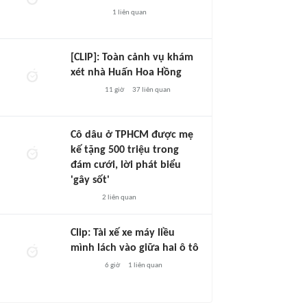
1
liên quan
[CLIP]: Toàn cảnh vụ khám
xét nhà Huấn Hoa Hồng
11 giờ
37
liên quan
Cô dâu ở TPHCM được mẹ
kế tặng 500 triệu trong
đám cưới, lời phát biểu
'gây sốt'
2
liên quan
Clip: Tài xế xe máy liều
mình lách vào giữa hai ô tô
6 giờ
1
liên quan