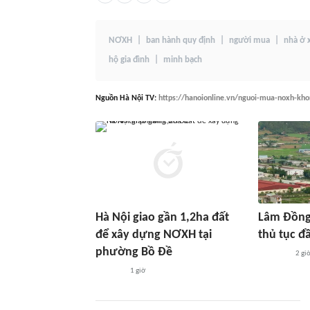
NƠXH
ban hành quy định
người mua
nhà ở 
hộ gia đình
minh bạch
Nguồn
Hà Nội TV
:
https://hanoionline.vn/nguoi-mua-noxh-kh
Hà Nội giao gần 1,2ha đất
Lâm Đồng 
để xây dựng NƠXH tại
thủ tục đ
phường Bồ Đề
2 gi
1 giờ