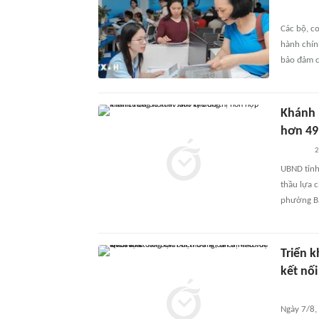
Các bộ, c
hành chín
bảo đảm c
Khánh 
hơn 49
2
UBND tỉnh
thầu lựa 
phường Bắ
Triển k
kết nố
Ngày 7/8,