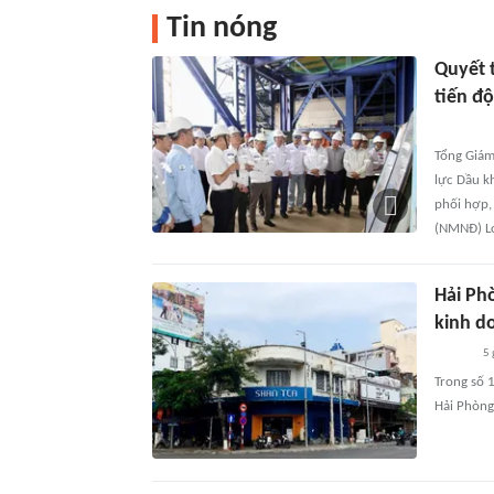
Tin nóng
Quyết 
tiến độ
Tổng Giám
lực Dầu k
phối hợp,
(NMNĐ) Lo
Hải Ph
kinh d
5 
Trong số 
Hải Phòng