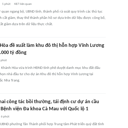
1 phút
487
liên quan
ơ quan ngang bộ, UBND tỉnh, thành phố rà soát quy trình các thủ tục
h cắt giảm, thay thế thành phần hồ sơ dựa trên dữ liệu được công bố,
ắt giảm dựa trên dữ liệu thực chất.
Hòa đề xuất làm khu đô thị hỗn hợp Vĩnh Lương
.000 tỷ đồng
 phút
 Khánh Hòa vừa trình HĐND tỉnh phê duyệt danh mục khu đất đấu
chọn nhà đầu tư cho dự án Khu đô thị hỗn hợp Vĩnh Lương tại
c Nha Trang.
hai công tác bồi thường, tái định cư dự án cầu
i Bệnh viện Đa khoa Cà Mau với Quốc lộ 1
6 phút
 UBND phường Tân Thành phối hợp Trung tâm Phát triển quỹ đất tỉnh