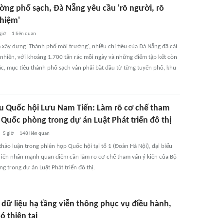
ờng phố sạch, Đà Nẵng yêu cầu 'rõ người, rõ
nhiệm'
giờ
1
liên quan
 xây dựng 'Thành phố môi trường', nhiều chỉ tiêu của Đà Nẵng đã cải
y nhiên, với khoảng 1.700 tấn rác mỗi ngày và những điểm tập kết còn
c, mục tiêu thành phố sạch vẫn phải bắt đầu từ từng tuyến phố, khu
ểu Quốc hội Lưu Nam Tiến: Làm rõ cơ chế tham
 Quốc phòng trong dự án Luật Phát triển đô thị
5 giờ
148
liên quan
thảo luận trong phiên họp Quốc hội tại tổ 1 (Đoàn Hà Nội), đại biểu
iến nhấn mạnh quan điểm cần làm rõ cơ chế tham vấn ý kiến của Bộ
g trong dự án Luật Phát triển đô thị.
 dữ liệu hạ tầng viễn thông phục vụ điều hành,
 thiên tai