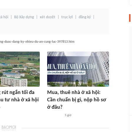
xã hội
Bộ Xây dựng
xét duyệt
trục lợi
đăng ký
ong-duoc-dang-ky-nhieu-du-an-cung-luc-397813.htm
rút ngắn tối đa
Mua, thuê nhà ở xã hội:
ầu tư nhà ở xã hội
Cần chuẩn bị gì, nộp hồ sơ
ở đâu?
ờ
5 giờ