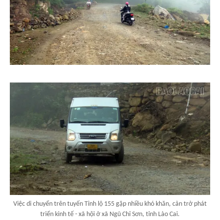
Việc di chuyển trên tuyến Tỉnh lộ 155 gặp nhiều khó khăn, cản trở phát
triển kinh tế - xã hội ở xã Ngũ Chỉ Sơn, tỉnh Lào Cai.