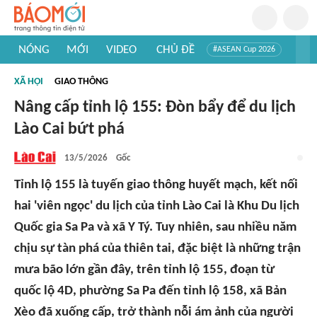
NÓNG
MỚI
VIDEO
CHỦ ĐỀ
#ASEAN Cup 2026
#Trí tuệ nhân tạo
#Mỹ - Iran
#Khám phá Việt Nam
XÃ HỘI
GIAO THÔNG
#Khám phá thế giới
Nâng cấp tỉnh lộ 155: Đòn bẩy để du lịch
Lào Cai bứt phá
13/5/2026
Gốc
Tỉnh lộ 155 là tuyến giao thông huyết mạch, kết nối
hai 'viên ngọc' du lịch của tỉnh Lào Cai là Khu Du lịch
Quốc gia Sa Pa và xã Y Tý. Tuy nhiên, sau nhiều năm
chịu sự tàn phá của thiên tai, đặc biệt là những trận
mưa bão lớn gần đây, trên tỉnh lộ 155, đoạn từ
quốc lộ 4D, phường Sa Pa đến tỉnh lộ 158, xã Bản
Xèo đã xuống cấp, trở thành nỗi ám ảnh của người