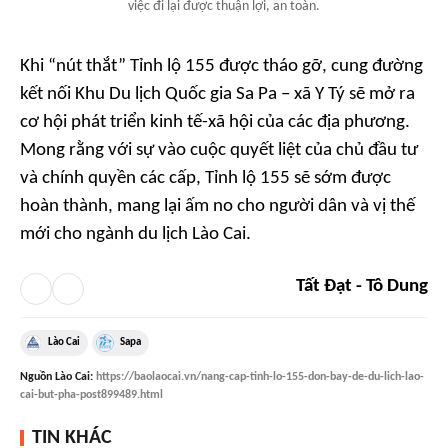
việc đi lại được thuận lợi, an toàn.
Khi “nút thắt” Tỉnh lộ 155 được tháo gỡ, cung đường
kết nối Khu Du lịch Quốc gia Sa Pa – xã Y Tý sẽ mở ra
cơ hội phát triển kinh tế-xã hội của các địa phương.
Mong rằng với sự vào cuộc quyết liệt của chủ đầu tư
và chính quyền các cấp, Tỉnh lộ 155 sẽ sớm được
hoàn thành, mang lại ấm no cho người dân và vị thế
mới cho ngành du lịch Lào Cai.
Tất Đạt - Tô Dung
Lào Cai
Sapa
Nguồn
Lào Cai
:
https://baolaocai.vn/nang-cap-tinh-lo-155-don-bay-de-du-lich-lao-
cai-but-pha-post899489.html
TIN KHÁC