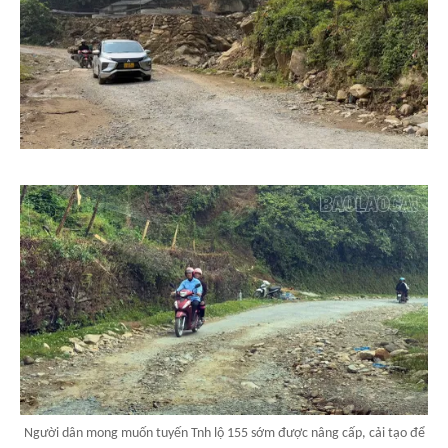
Người dân mong muốn tuyến Tnh lộ 155 sớm được nâng cấp, cải tạo để