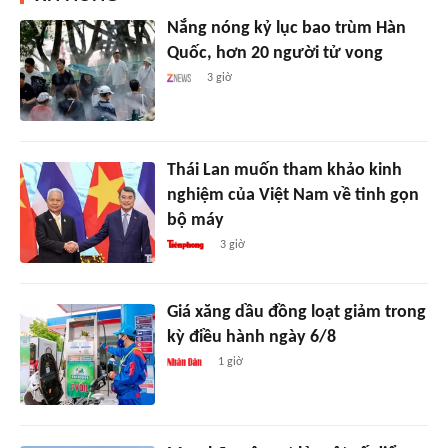
Nắng nóng kỷ lục bao trùm Hàn
Quốc, hơn 20 người tử vong
3 giờ
Thái Lan muốn tham khảo kinh
nghiệm của Việt Nam về tinh gọn
bộ máy
3 giờ
Giá xăng dầu đồng loạt giảm trong
kỳ điều hành ngày 6/8
1 giờ