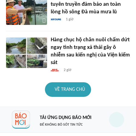
tuyên truyền đảm bảo an toàn
lòng hồ sông Đà mùa mưa lũ
1 giờ
Hàng chục hộ chăn nuôi chấm dứt
ngay tình trạng xả thải gây ô
nhiễm sau kiến nghị của Viện kiểm
sát
2 giờ
VỀ TRANG CHỦ
TẢI ỨNG DỤNG BÁO MỚI
ĐỂ KHÔNG BỎ SÓT TIN TỨC