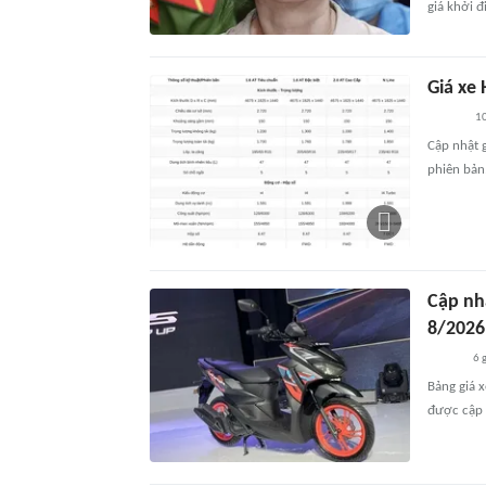
giá khởi đ
Giá xe
10
Cập nhật g
phiên bản
Cập nh
8/2026
6 
Bảng giá x
được cập n