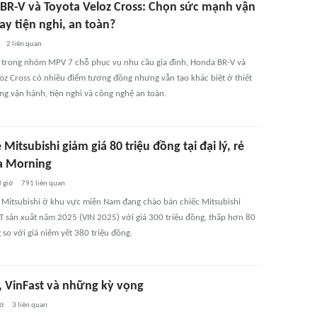
BR-V và Toyota Veloz Cross: Chọn sức mạnh vận
ay tiện nghi, an toàn?
2
liên quan
trong nhóm MPV 7 chỗ phục vụ nhu cầu gia đình, Honda BR-V và
loz Cross có nhiều điểm tương đồng nhưng vẫn tạo khác biệt ở thiết
ng vận hành, tiện nghi và công nghệ an toàn.
Mitsubishi giảm giá 80 triệu đồng tại đại lý, rẻ
a Morning
 giờ
791
liên quan
ý Mitsubishi ở khu vực miền Nam đang chào bán chiếc Mitsubishi
T sản xuất năm 2025 (VIN 2025) với giá 300 triệu đồng, thấp hơn 80
 so với giá niêm yết 380 triệu đồng.
i, VinFast và những kỳ vọng
iờ
3
liên quan