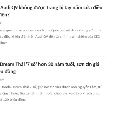
o Audi Q9 không được trang bị tay nắm cửa điều
điện?
iờ
i vì quy chuẩn an toàn của Trung Quốc, quyết định không sử dụng
ửa điều khiển điện trên Audi Q9 đến từ chính trải nghiệm của CEO
lner.
ream Thái '7 số' hơn 30 năm tuổi, sơn zin giá
iệu đồng
 giờ
 Honda Dream Thái 7 số, giữ sơn zin vừa được anh Nguyễn Lâm, trú
g Quy Nhơn, Gia Lai (Bình Định cũ), chào bán và đã có khách chốt
iá 120 triệu đồng.