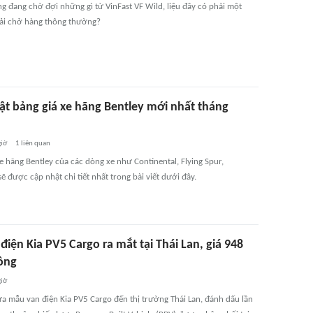
g đang chờ đợi những gì từ VinFast VF Wild, liệu đây có phải một
ải chở hàng thông thường?
ật bảng giá xe hãng Bentley mới nhất tháng
giờ
1
liên quan
e hãng Bentley của các dòng xe như Continental, Flying Spur,
ẽ được cập nhật chi tiết nhất trong bài viết dưới đây.
điện Kia PV5 Cargo ra mắt tại Thái Lan, giá 948
đồng
giờ
ưa mẫu van điện Kia PV5 Cargo đến thị trường Thái Lan, đánh dấu lần