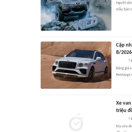
Người dùn
mẫu bán t
Cập nh
8/2026
7 
Bảng giá x
Bentayga s
Xe van 
triệu 
7 
Kia vừa đ