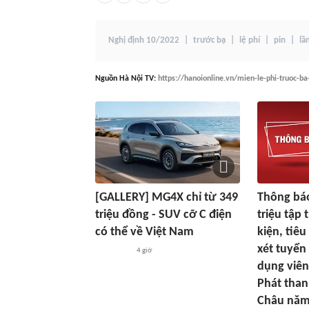
Nghị định 10/2022
trước bạ
lệ phí
pin
lầ
Nguồn
Hà Nội TV
:
https://hanoionline.vn/mien-le-phi-truoc-b
[GALLERY] MG4X chỉ từ 349
Thông bá
triệu đồng - SUV cỡ C điện
triệu tập 
có thể về Việt Nam
kiện, tiê
xét tuyển
4 giờ
dụng viên
Phát than
Châu năm