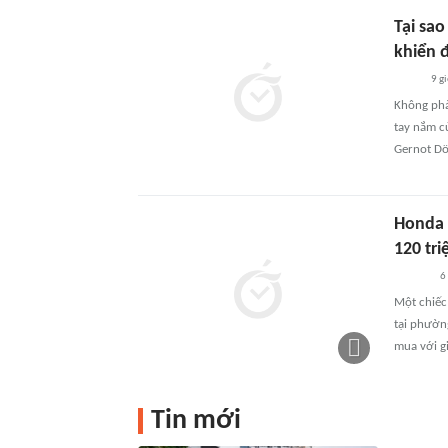
Tại sa
khiển 
9 g
Không phả
tay nắm c
Gernot Döl
Honda D
120 tr
6
Một chiếc
tại phườn
mua với g
Tin mới