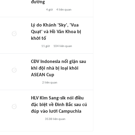
đường
4 giờ
4
liên quan
Lý do Khánh 'Sky', 'Vua
Quạt' và Hồ Văn Khoa bị
khởi tố
11 giờ
104
liên quan
CĐV Indonesia nổi giận sau
khi đội nhà bị loại khỏi
ASEAN Cup
2
liên quan
HLV Kim Sang-sik nói điều
đặc biệt về Đình Bắc sau cú
đúp vào lưới Campuchia
3538
liên quan