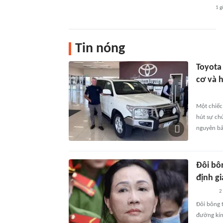
1 g
Tin nóng
Toyota
cơ và h
Một chiếc 
hút sự ch
nguyên bả
Đôi bô
định gi
2
Đôi bông 
đường kín