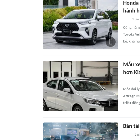
Honda 
hành h
1 giờ
Cùng nằm 
Toyota Ve
kế, khả nă
Mẫu xe 
hơn Ki
3
Một đại l
Attrage M
triệu đồng
Bán tả
6 g