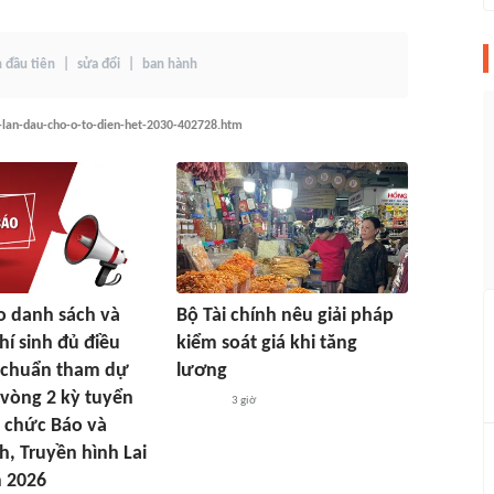
n đầu tiên
sửa đổi
ban hành
a-lan-dau-cho-o-to-dien-het-2030-402728.htm
o danh sách và
Bộ Tài chính nêu giải pháp
thí sinh đủ điều
kiểm soát giá khi tăng
u chuẩn tham dự
lương
 vòng 2 kỳ tuyển
3 giờ
 chức Báo và
h, Truyền hình Lai
 2026