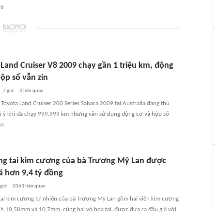
iờ
 Land Cruiser V8 2009 chạy gần 1 triệu km, động
ộp số vẫn zin
7 giờ
2
liên quan
Toyota Land Cruiser 200 Series Sahara 2009 tại Australia đang thu
ú ý khi đã chạy 999.999 km nhưng vẫn sử dụng động cơ và hộp số
n.
ng tai kim cương của bà Trương Mỹ Lan được
á hơn 9,4 tỷ đồng
 giờ
2063
liên quan
tai kim cương tự nhiên của bà Trương Mỹ Lan gồm hai viên kim cương
h 10,58mm và 10,7mm, cùng hai vỏ hoa tai, được đưa ra đấu giá với