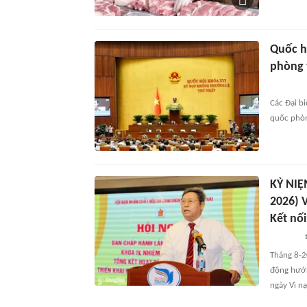
Quốc h
phòng 
Các Đại bi
quốc phòn
KỶ NI
2026) 
Kết nố
Tháng 8-2
động hướn
ngày Vì n