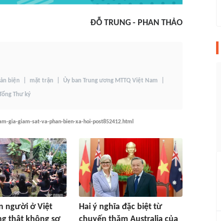
ĐỖ TRUNG - PHAN THẢO
ản biện
mặt trận
Ủy ban Trung ương MTTQ Việt Nam
Tổng Thư ký
ham-gia-giam-sat-va-phan-bien-xa-hoi-post852412.html
 người ở Việt
Hai ý nghĩa đặc biệt từ
g thật không sợ
chuyến thăm Australia của