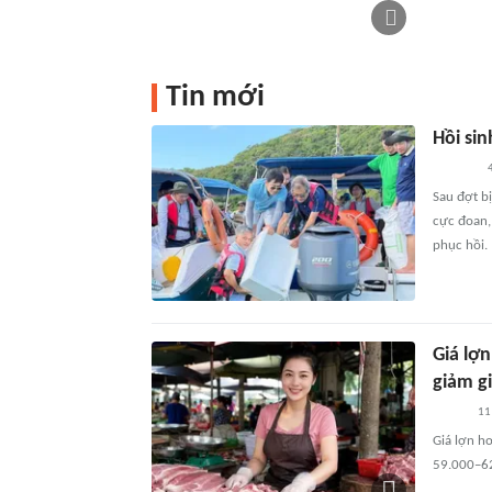
Tin mới
Hồi si
Sau đợt b
cực đoan,
phục hồi.
Giá lợ
giảm g
11
Giá lợn h
59.000–62