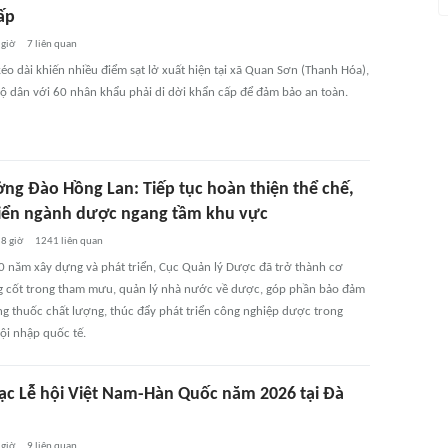
ấp
 giờ
7
liên quan
éo dài khiến nhiều điểm sạt lở xuất hiện tại xã Quan Sơn (Thanh Hóa),
ộ dân với 60 nhân khẩu phải di dời khẩn cấp để đảm bảo an toàn.
ởng Đào Hồng Lan: Tiếp tục hoàn thiện thể chế,
riển ngành dược ngang tầm khu vực
8 giờ
1241
liên quan
30 năm xây dựng và phát triển, Cục Quản lý Dược đã trở thành cơ
 cốt trong tham mưu, quản lý nhà nước về dược, góp phần bảo đảm
g thuốc chất lượng, thúc đẩy phát triển công nghiệp dược trong
ội nhập quốc tế.
ạc Lễ hội Việt Nam-Hàn Quốc năm 2026 tại Đà
 giờ
9
liên quan