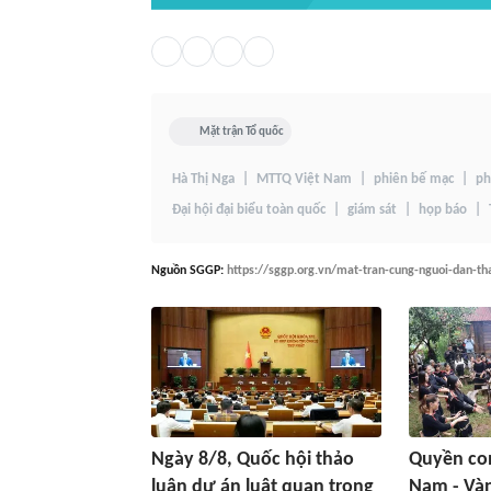
Mặt trận Tổ quốc
Hà Thị Nga
MTTQ Việt Nam
phiên bế mạc
ph
Đại hội đại biểu toàn quốc
giám sát
họp báo
Nguồn
SGGP
:
https://sggp.org.vn/mat-tran-cung-nguoi-dan-t
Ngày 8/8, Quốc hội thảo
Quyền con
luận dự án luật quan trọng
Nam - Vàn