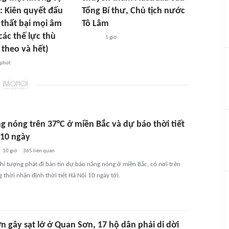
5: Kiên quyết đấu
Tổng Bí thư, Chủ tịch nước
 thất bại mọi âm
Tô Lâm
ác thế lực thù
1 giờ
 theo và hết)
 phút
g nóng trên 37°C ở miền Bắc và dự báo thời tiết
 10 ngày
10 giờ
365
liên quan
hí tượng phát đi bản tin dự báo nắng nóng ở miền Bắc, có nơi trên
 thời nhận định thời tiết Hà Nội 10 ngày tới.
n gây sạt lở ở Quan Sơn, 17 hộ dân phải di dời