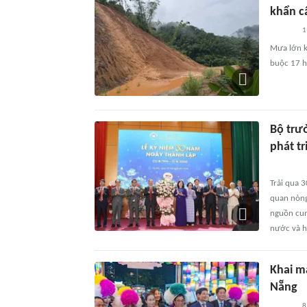
khẩn c
1
Mưa lớn k
buộc 17 h
Bộ trư
phát t
Trải qua 
quan nòng
nguồn cun
nước và h
Khai m
Nẵng
8