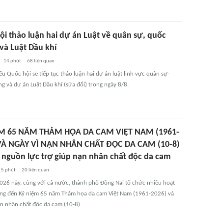
ội thảo luận hai dự án Luật về quân sự, quốc
và Luật Dầu khí
14 phút
68
liên quan
ểu Quốc hội sẽ tiếp tục thảo luận hai dự án luật lĩnh vực quân sự-
g và dự án Luật Dầu khí (sửa đổi) trong ngày 8/8.
ỆM 65 NĂM THẢM HỌA DA CAM VIỆT NAM (1961-
VÀ NGÀY VÌ NẠN NHÂN CHẤT ĐỘC DA CAM (10-8)
i nguồn lực trợ giúp nạn nhân chất độc da cam
15 phút
20
liên quan
026 này, cùng với cả nước, thành phố Đồng Nai tổ chức nhiều hoạt
g đến Kỷ niệm 65 năm Thảm họa da cam Việt Nam (1961-2026) và
ạn nhân chất độc da cam (10-8).