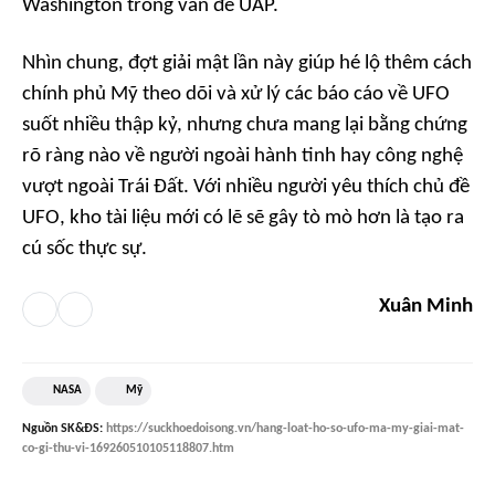
Washington trong vấn đề UAP.
Nhìn chung, đợt giải mật lần này giúp hé lộ thêm cách
chính phủ Mỹ theo dõi và xử lý các báo cáo về UFO
suốt nhiều thập kỷ, nhưng chưa mang lại bằng chứng
rõ ràng nào về người ngoài hành tinh hay công nghệ
vượt ngoài Trái Đất. Với nhiều người yêu thích chủ đề
UFO, kho tài liệu mới có lẽ sẽ gây tò mò hơn là tạo ra
cú sốc thực sự.
Xuân Minh
NASA
Mỹ
Nguồn
SK&ĐS
:
https://suckhoedoisong.vn/hang-loat-ho-so-ufo-ma-my-giai-mat-
co-gi-thu-vi-169260510105118807.htm