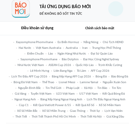
TẢI ỨNG DỤNG BÁO MỚI
ĐỂ KHÔNG BỎ SÓT TIN TỨC
Điều khoản sử dụng
Chính sách bảo mật
Xaysomphone Phomvihane
Eo Biển Hormuz
Nắng Nóng
Chủ Tịch HĐND
Hai Nước
Việt Nam-Australia
Australia
Iran
Trung Học Phổ Thông
Điểm Chuẩn
Lào
Ngân Hàng Nhà Nước
Đại Sứ Quán Lào
Saysomphone Phomvihane
Bão Dolphin
Đại Học Công Nghệ Sydney
Nhà Nước Việt Nam
ASEAN Cup 2026
Quốc Hội Lào
Trịnh Khắc Cường
Lê Minh Hưng
Liên Bang Nga
Tô Lâm
AFF Cup 2026
Lịch Thi Đấu AFF Cup 2026
Bảng Xếp Hạng AFF Cup 2026
Bóng Đá
Báo Bóng Đá
Bóng Đá Việt Nam
Thể Thao
Lionel Messi
Lamine Yamal
Nguyễn Xuân Son
Nguyễn Đình Bắc
Tin Thế Giới
Pháp Luật
Xã Hội
Tin Bão
Tin Tức
Giá Vàng
Tuyển Việt Nam
U23 Việt Nam
U17 Việt Nam
Kết Quả Bóng Đá
Ngoại Hạng Anh
Bảng Xếp Hạng Ngoại Hạng Anh
Lịch Thi Đấu Ngoại Hạng Anh
Cúp C1
Kết Quả Vietlott Power 6/55
Kết Quả Xổ Số
Xổ Số Miền Nam
Xổ Số Miền Bắc
Xổ Số Miền Trung
Giao Thông
Thời Sự
Lịch Vạn Niên
Thời Tiết
Thời Tiết Thành Phố Hồ Chí Minh
Thời Tiết Hà Nội
Giá Xăng Dầu