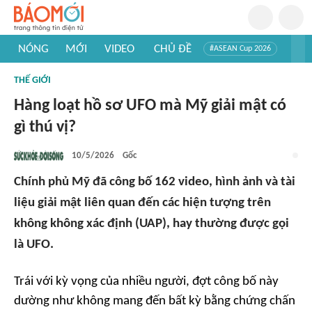
NÓNG
MỚI
VIDEO
CHỦ ĐỀ
#ASEAN Cup 2026
#Tuyển sinh đại học 2026
#Trí tuệ nhân tạo
#Mỹ - Iran
THẾ GIỚI
#Khám phá Việt Nam
#Khám phá thế giới
Hàng loạt hồ sơ UFO mà Mỹ giải mật có
gì thú vị?
10/5/2026
Gốc
Chính phủ Mỹ đã công bố 162 video, hình ảnh và tài
liệu giải mật liên quan đến các hiện tượng trên
không không xác định (UAP), hay thường được gọi
là UFO.
Trái với kỳ vọng của nhiều người, đợt công bố này
dường như không mang đến bất kỳ bằng chứng chấn