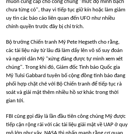
muốn cung cấp cho công chúng "mức độ minh bạch
chưa từng có", thay vì tiếp tục giữ kín hoặc làm giảm
uy tín các báo cáo liên quan đến UFO như nhiều
chính quyền trước đây bị chỉ trích.
Bộ trưởng Chiến tranh Mỹ Pete Hegseth cho rằng,
các tài liệu này từ lâu đã làm dấy lên vô số suy đoán
và người dân Mỹ "xứng đáng được tự mình xem xét
chúng". Trong khi đó, Giám đốc Tình báo Quốc gia
Mỹ Tulsi Gabbard tuyên bố cộng đồng tình báo đang
phối hợp chặt chẽ với Bộ Chiến tranh để tiếp tục rà
soát và giải mật thêm nhiều hồ sơ khác trong thời
gian tới.
FBI cũng gọi đây là lần đầu tiên công chúng Mỹ được
tiếp cận rộng rãi với các tài liệu giải mật về UAP ở quy
mô lớn như vậy. NASA thì nhấn mạnh rằng cơ quan