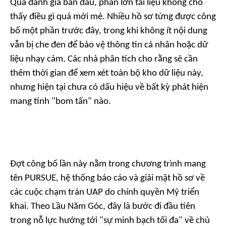
Qua đánh giá ban đầu, phần lớn tài liệu không cho
thấy điều gì quá mới mẻ. Nhiều hồ sơ từng được công
bố một phần trước đây, trong khi không ít nội dung
vẫn bị che đen để bảo vệ thông tin cá nhân hoặc dữ
liệu nhạy cảm. Các nhà phân tích cho rằng sẽ cần
thêm thời gian để xem xét toàn bộ kho dữ liệu này,
nhưng hiện tại chưa có dấu hiệu về bất kỳ phát hiện
mang tính "bom tấn" nào.
Đợt công bố lần này nằm trong chương trình mang
tên PURSUE, hệ thống báo cáo và giải mật hồ sơ về
các cuộc chạm trán UAP do chính quyền Mỹ triển
khai. Theo Lầu Năm Góc, đây là bước đi đầu tiên
trong nỗ lực hướng tới "sự minh bạch tối đa" về chủ