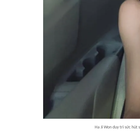
Ha Ji Won duy trì sức hút