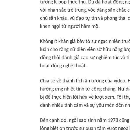
tượng K-pop thực thụ. Dù đã hoạt động ng
với nhan sắc trẻ trung, vóc dáng săn chắc
chủ sân khấu, vũ đạo tự tin và phong thái
khen ngợi từ người hâm mộ.
Không ít khán giả bày tỏ sự ngạc nhiên trư
luận cho rằng nữ diễn viên sở hữu năng lư
đồng thời đánh giá cao sự nghiêm túc và t
hoạt động nghệ thuật.
Chia sẻ về thành tích ấn tượng của video, 
hưởng ứng nhiệt tình từ công chúng. Nữ di
bị để thực hiện lời hứa về lượt xem. Tôi 
dành nhiều tình cảm và sự yêu mến đến nh
Bên cạnh đó, ngôi sao sinh năm 1978 cũng 
lòng biết ơn trước sự quan tâm vượt ngoà