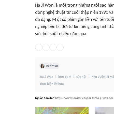
Ha Ji Won là một trong những ngôi sao hàn
động nghệ thuật từ cuối thập niên 1990 v
đa dạng. M ột số phim gắn liền với tên tu
nghiệp bền bỉ, đời tư kín tiếng cùng tinh t
sức hút suốt nhiều năm qua
Ha Ji Won
Ha Ji Won
lượt xem
sức hút
Khu Vườn Bí Mậ
thực hiện lời hứa
Nguồn
SaoStar
:
https://www.saostar.vn/giai-tri/ha-ji-won-no