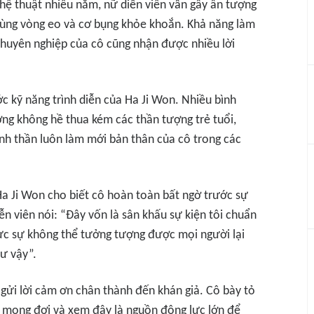
hệ thuật nhiều năm, nữ diễn viên vẫn gây ấn tượng
 cùng vòng eo và cơ bụng khỏe khoắn. Khả năng làm
 chuyên nghiệp của cô cũng nhận được nhiều lời
ớc kỹ năng trình diễn của Ha Ji Won. Nhiều bình
ợng không hề thua kém các thần tượng trẻ tuổi,
inh thần luôn làm mới bản thân của cô trong các
Ha Ji Won cho biết cô hoàn toàn bất ngờ trước sự
ễn viên nói:
“Đây vốn là sân khấu sự kiện tôi chuẩn
thực sự không thể tưởng tượng được mọi người lại
ư vậy”.
gửi lời cảm ơn chân thành đến khán giả. Cô bày tỏ
i mong đợi và xem đây là nguồn động lực lớn để