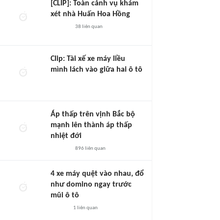
[CLIP]: Toàn cảnh vụ khám
xét nhà Huấn Hoa Hồng
38
liên quan
Clip: Tài xế xe máy liều
mình lách vào giữa hai ô tô
Áp thấp trên vịnh Bắc bộ
mạnh lên thành áp thấp
nhiệt đới
896
liên quan
4 xe máy quệt vào nhau, đổ
như domino ngay trước
mũi ô tô
1
liên quan