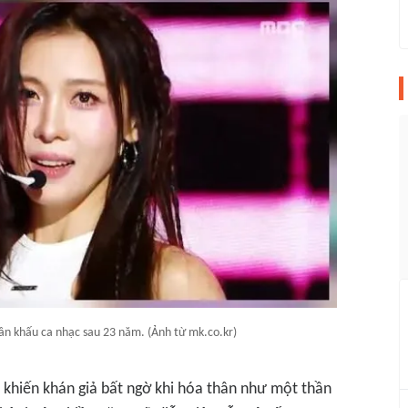
sân khấu ca nhạc sau 23 năm. (Ảnh từ mk.co.kr)
n khiến khán giả bất ngờ khi hóa thân như một thần