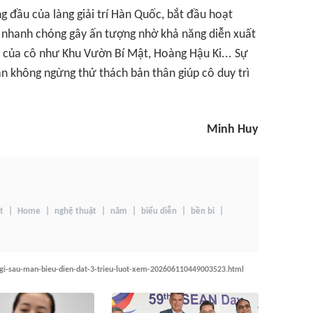
g đầu của làng giải trí Hàn Quốc, bắt đầu hoạt
à nhanh chóng gây ấn tượng nhờ khả năng diễn xuất
ổi của cô như
Khu Vườn Bí Mật, Hoàng Hậu Ki
... Sự
hần không ngừng thử thách bản thân giúp cô duy trì
Minh Huy
t
Home
nghệ thuật
năm
biểu diễn
bền bỉ
i-gi-sau-man-bieu-dien-dat-3-trieu-luot-xem-202606110449003523.html