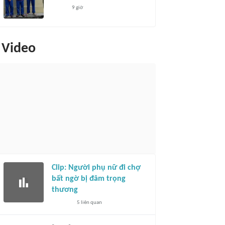
9 giờ
Video
Clip: Người phụ nữ đi chợ
bất ngờ bị đâm trọng
thương
5
liên quan