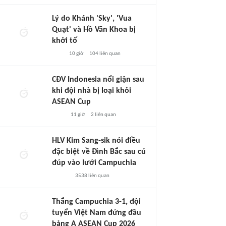
Lý do Khánh 'Sky', 'Vua
Quạt' và Hồ Văn Khoa bị
khởi tố
10 giờ
104
liên quan
CĐV Indonesia nổi giận sau
khi đội nhà bị loại khỏi
ASEAN Cup
11 giờ
2
liên quan
HLV Kim Sang-sik nói điều
đặc biệt về Đình Bắc sau cú
đúp vào lưới Campuchia
3538
liên quan
Thắng Campuchia 3-1, đội
tuyển Việt Nam đứng đầu
bảng A ASEAN Cup 2026