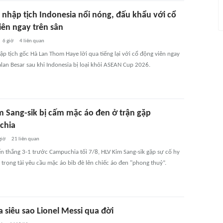
 nhập tịch Indonesia nổi nóng, đấu khẩu với cổ
iên ngay trên sân
6 giờ
4
liên quan
ập tịch gốc Hà Lan Thom Haye lời qua tiếng lại với cổ động viên ngay
alan Besar sau khi Indonesia bị loại khỏi ASEAN Cup 2026.
m Sang-sik bị cấm mặc áo đen ở trận gặp
chia
giờ
21
liên quan
ến thắng 3-1 trước Campuchia tối 7/8, HLV Kim Sang-sik gặp sự cố hy
 trọng tài yêu cầu mặc áo bib đè lên chiếc áo đen "phong thuỷ”.
 siêu sao Lionel Messi qua đời