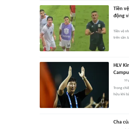
Tiền vệ
động v
Tiền vệ nh
trên sân J
HLV Ki
Campu
10 
Trong chi
hữu khi bị
Cha của