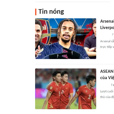
Tin nóng
Arsena
Liverp
7
Arsenal s
trực tiếp v
ASEAN 
của Vi
2 
Lượt cuối
thủ của độ