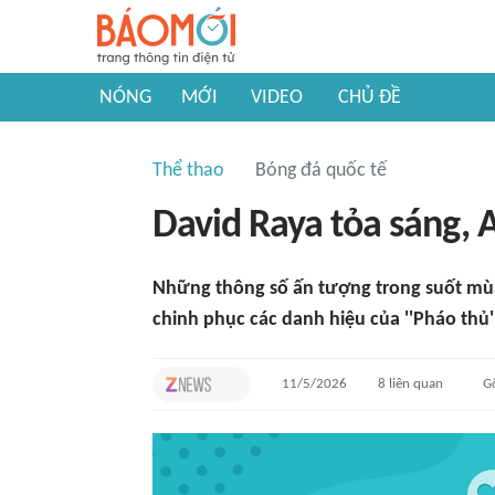
NÓNG
MỚI
VIDEO
CHỦ ĐỀ
Thể thao
Bóng đá quốc tế
David Raya tỏa sáng, 
Những thông số ấn tượng trong suốt mùa 
chinh phục các danh hiệu của ''Pháo thủ''
11/5/2026
8
liên quan
G