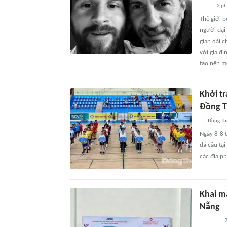
2 ph
Thế giới b
người đại 
gian dài c
với gia đ
tạo nên mộ
Khởi tr
Đồng 
Đồng Th
Ngày 8-8 
đá cầu tại
các địa p
Khai m
Nẵng