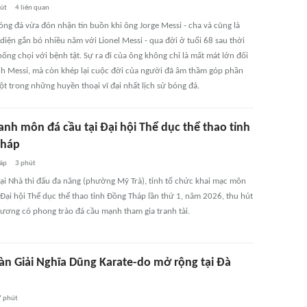
út
4
liên quan
óng đá vừa đón nhận tin buồn khi ông Jorge Messi - cha và cũng là
diện gắn bó nhiều năm với Lionel Messi - qua đời ở tuổi 68 sau thời
hống chọi với bệnh tật. Sự ra đi của ông không chỉ là mất mát lớn đối
ình Messi, mà còn khép lại cuộc đời của người đã âm thầm góp phần
t trong những huyền thoại vĩ đại nhất lịch sử bóng đá.
anh môn đá cầu tại Đại hội Thể dục thể thao tỉnh
Tháp
áp
3 phút
tại Nhà thi đấu đa năng (phường Mỹ Trà), tỉnh tổ chức khai mạc môn
 Đại hội Thể dục thể thao tỉnh Đồng Tháp lần thứ 1, năm 2026, thu hút
hương có phong trào đá cầu mạnh tham gia tranh tài.
àn Giải Nghĩa Dũng Karate-do mở rộng tại Đà
7 phút