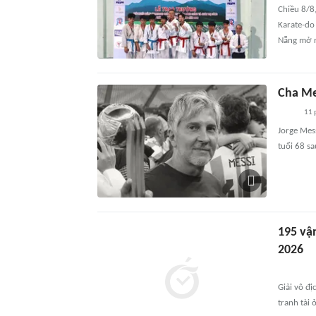
Chiều 8/8
Karate-do
Nẵng mở 
Cha Me
11 
Jorge Mess
tuổi 68 sa
195 vận
2026
Giải vô đị
tranh tài