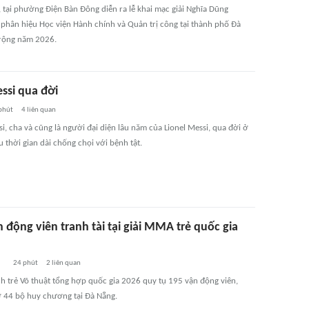
, tại phường Điện Bàn Đông diễn ra lễ khai mạc giải Nghĩa Dũng
 phân hiệu Học viện Hành chính và Quản trị công tại thành phố Đà
rộng năm 2026.
ssi qua đời
phút
4
liên quan
i, cha và cũng là người đại diện lâu năm của Lionel Messi, qua đời ở
u thời gian dài chống chọi với bệnh tật.
 động viên tranh tài tại giải MMA trẻ quốc gia
24 phút
2
liên quan
ch trẻ Võ thuật tổng hợp quốc gia 2026 quy tụ 195 vận động viên,
 ở 44 bộ huy chương tại Đà Nẵng.