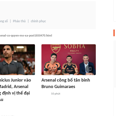
ông số
Pháo thủ
chinh phục
rsenal-co-quyen-mo-xa-post1650470.html
icius Junior vào
Arsenal công bố tân binh
Madrid, Arsenal
Bruno Guimaraes
 định vị thế đại
10 phút
Âu