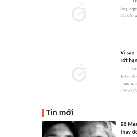
1 g
Ông Jorge 
của siêu s
Vì sao 
rớt hạ
3 g
Thành tíc
nhượng nh
lương đượ
Tin mới
Bố Mess
thay đổ