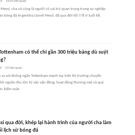
iờ
1610
liên quan
Messi, cha và cũng là người có vai trò quan trọng trong sự nghiệp
ao bóng đá Argentina Lionel Messi, đã qua đời tối 7/8 ở tuổi 68.
Tottenham có thể chi gần 300 triệu bảng dù suýt
ng?
iờ
13
liên quan
h sa sút không ngăn Tottenham mạnh tay trên thị trường chuyển
ờ nguồn thu lớn từ sân vận động, hoạt động thương mại và quỹ
c kiểm soát.
i qua đời, khép lại hành trình của người cha làm
i lịch sử bóng đá