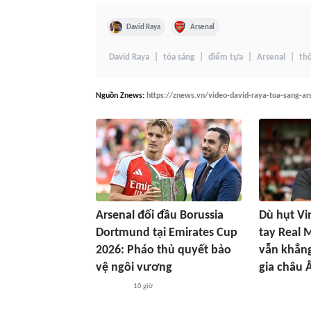
David Raya
Arsenal
David Raya
tỏa sáng
điểm tựa
Arsenal
th
Nguồn
Znews
:
https://znews.vn/video-david-raya-toa-sang-a
Arsenal đối đầu Borussia
Dù hụt Vin
Dortmund tại Emirates Cup
tay Real 
2026: Pháo thủ quyết bảo
vẫn khẳng
vệ ngôi vương
gia châu 
10 giờ