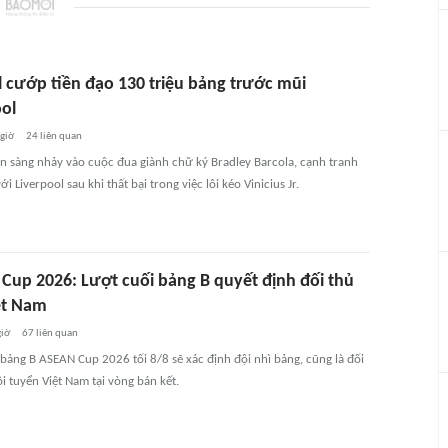
l cướp tiền đạo 130 triệu bảng trước mũi
ool
 giờ
24
liên quan
ẵn sàng nhảy vào cuộc đua giành chữ ký Bradley Barcola, cạnh tranh
ới Liverpool sau khi thất bại trong việc lôi kéo Vinicius Jr.
Cup 2026: Lượt cuối bảng B quyết định đối thủ
ệt Nam
giờ
67
liên quan
 bảng B ASEAN Cup 2026 tối 8/8 sẽ xác định đội nhì bảng, cũng là đối
i tuyển Việt Nam tại vòng bán kết.