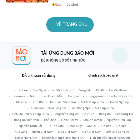
23 phút
VỀ TRANG CHỦ
TẢI ỨNG DỤNG BÁO MỚI
ĐỂ KHÔNG BỎ SÓT TIN TỨC
Điều khoản sử dụng
Chính sách bảo mật
Tô Lâm
Mũi Nghê
Sân Mỹ Đình
Kim Sang-Sik
ASEAN
Hồ Văn Khoa
Indonesia
Năm
Trần Thanh Mẫn
Campuchia
Singapore
Chủ Tịch Quốc Hội
Ukraine
Đình Bắc
Đội Tuyển Việt Nam
ASEAN Cup 2026
Doanh Nghiệp
Xuân Son
Kim Sang Sik
Liên Bang Nga
AFF Cup 2026
Lịch Thi Đấu AFF Cup 2026
Bảng Xếp Hạng AFF Cup 2026
Bóng Đá
Báo Bóng Đá
Bóng Đá Việt Nam
Thể Thao
Lionel Messi
Lamine Yamal
Nguyễn Xuân Son
Nguyễn Đình Bắc
Tin Thế Giới
Pháp Luật
Xã Hội
Tin Bão
Tin Tức
Giá Vàng
Tuyển Việt Nam
U23 Việt Nam
U17 Việt Nam
Kết Quả Bóng Đá
Ngoại Hạng Anh
Bảng Xếp Hạng Ngoại Hạng Anh
Lịch Thi Đấu Ngoại Hạng Anh