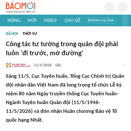
NÓNG
MỚI
VIDEO
CHỦ ĐỀ
#ASEAN Cup 2026
#Trí tuệ nhân tạo
#Mỹ - Iran
#Khám phá Việt Nam
XÃ HỘI
THỜI SỰ
#Khám phá thế giới
Công tác tư tưởng trong quân đội phải
luôn 'đi trước, mở đường'
11/5/2026
Gốc
Sáng 11/5, Cục Tuyên huấn, Tổng Cục Chính trị Quân
đội nhân dân Việt Nam đã long trọng tổ chức Lễ kỷ
niệm 80 năm Ngày truyền thống Cục Tuyên huấn-
Ngành Tuyên huấn Quân đội (11/5/1946-
11/5/2026) và đón nhận Huân chương Bảo vệ Tổ
quốc hạng Nhất.