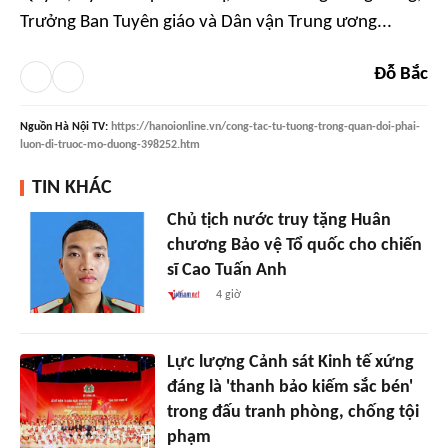
Trưởng Ban Tuyên giáo và Dân vận Trung ương...
Đỗ Bắc
Nguồn
Hà Nội TV
:
https://hanoionline.vn/cong-tac-tu-tuong-trong-quan-doi-phai-
luon-di-truoc-mo-duong-398252.htm
TIN KHÁC
Chủ tịch nước truy tặng Huân
chương Bảo vệ Tổ quốc cho chiến
sĩ Cao Tuấn Anh
4 giờ
Lực lượng Cảnh sát Kinh tế xứng
đáng là 'thanh bảo kiếm sắc bén'
trong đấu tranh phòng, chống tội
phạm