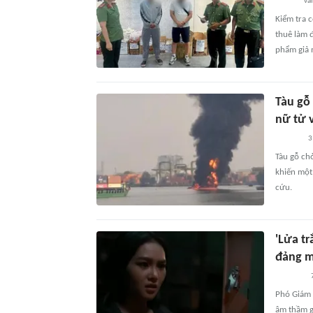
vài
Kiểm tra 
thuê làm đ
phẩm giả 
Tàu gỗ
nữ tử 
3
Tàu gỗ ch
khiến một
cứu.
'Lửa tr
đảng m
Phó Giám 
âm thầm g