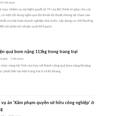
201
liên quan
h mục nhiệm vụ mà Nghị quyết số 79 của Bộ Chính trị giao cho các
, có một nội dung nghe qua thì thuần kỹ thuật nhưng lại chạm vào
nhất của bài toán doanh nghiệp nhà nước: xây dựng cơ chế thưởng
 đối với phần lợi nhuận vượt kế hoạch.
iện quả bom nặng 113kg trong trang trại
ài giây
2
liên quan
 chức năng Hà Tĩnh vừa hủy nổ thành công quả bom nặng khoảng
 phát hiện tại một trang trại ở xã Kỳ Khang.
ố vụ án 'Xâm phạm quyền sở hữu công nghiệp' ở
ng