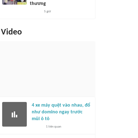
thương
5 giờ
Video
4 xe máy quệt vào nhau, đổ
như domino ngay trước
mũi ô tô
1
liên quan