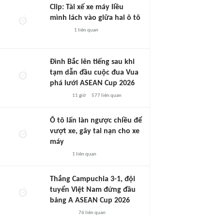
Clip: Tài xế xe máy liều
mình lách vào giữa hai ô tô
1
liên quan
Đình Bắc lên tiếng sau khi
tạm dẫn đầu cuộc đua Vua
phá lưới ASEAN Cup 2026
11 giờ
577
liên quan
Ô tô lấn làn ngược chiều để
vượt xe, gây tai nạn cho xe
máy
1
liên quan
Thắng Campuchia 3-1, đội
tuyển Việt Nam đứng đầu
bảng A ASEAN Cup 2026
76
liên quan