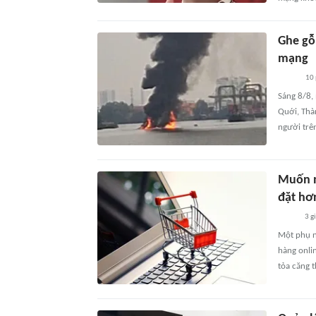
Ghe gỗ
mạng
10
Sáng 8/8,
Quới, Thà
người trê
Muốn m
đặt hơn
3 g
Một phụ n
hàng onlin
tỏa căng t