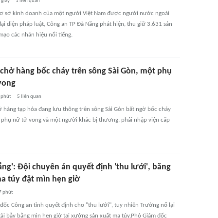
 giây
1
liên quan
cơ sở kinh doanh của một người Việt Nam được người nước ngoài
ại diện pháp luật, Công an TP Đà Nẵng phát hiện, thu giữ 3.631 sản
mạo các nhãn hiệu nổi tiếng.
 chở hàng bốc cháy trên sông Sài Gòn, một phụ
vong
 phút
5
liên quan
ở hàng tạp hóa đang lưu thông trên sông Sài Gòn bất ngờ bốc cháy
 phụ nữ tử vong và một người khác bị thương, phải nhập viện cấp
ắng': Đội chuyên án quyết định 'thu lưới', băng
a túy đặt mìn hẹn giờ
7 phút
đốc Công an tỉnh quyết định cho "thu lưới", tuy nhiên Trường nổ lại
ài bẫy bằng mìn hẹn giờ tại xưởng sản xuất ma túy.Phó Giám đốc