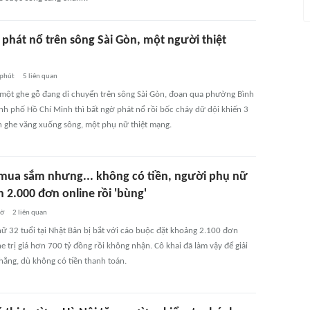
 phát nổ trên sông Sài Gòn, một người thiệt
 phút
5
liên quan
 một ghe gỗ đang di chuyển trên sông Sài Gòn, đoạn qua phường Bình
nh phố Hồ Chí Minh thì bất ngờ phát nổ rồi bốc cháy dữ dội khiến 3
n ghe văng xuống sông, một phụ nữ thiệt mạng.
ua sắm nhưng... không có tiền, người phụ nữ
 2.000 đơn online rồi 'bùng'
iờ
2
liên quan
ữ 32 tuổi tại Nhật Bản bị bắt với cáo buộc đặt khoảng 2.100 đơn
e trị giá hơn 700 tỷ đồng rồi không nhận. Cô khai đã làm vậy để giải
hẳng, dù không có tiền thanh toán.