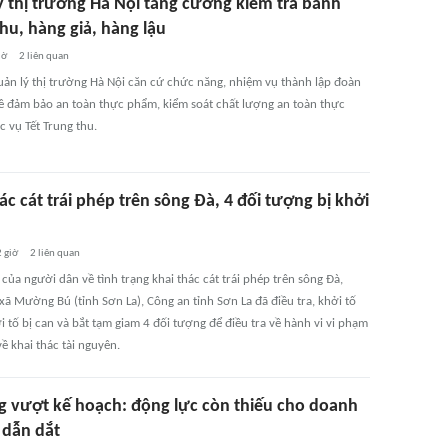
ý thị trường Hà Nội tăng cường kiểm tra bánh
hu, hàng giả, hàng lậu
iờ
2
liên quan
uản lý thị trường Hà Nội căn cứ chức năng, nhiệm vụ thành lập đoàn
về đảm bảo an toàn thực phẩm, kiểm soát chất lượng an toàn thực
 vụ Tết Trung thu.
ác cát trái phép trên sông Đà, 4 đối tượng bị khởi
 giờ
2
liên quan
 của người dân về tình trạng khai thác cát trái phép trên sông Đà,
ã Mường Bú (tỉnh Sơn La), Công an tỉnh Sơn La đã điều tra, khởi tố
i tố bị can và bắt tạm giam 4 đối tượng để điều tra về hành vi vi phạm
ề khai thác tài nguyên.
 vượt kế hoạch: động lực còn thiếu cho doanh
 dẫn dắt