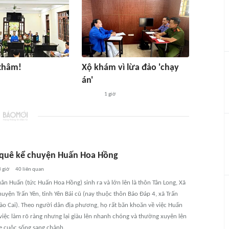
 thâm!
Xộ khám vì lừa đảo 'chạy
án'
1 giờ
quê kể chuyện Huấn Hoa Hồng
 giờ
40
liên quan
uân Huấn (tức Huấn Hoa Hồng) sinh ra và lớn lên là thôn Tân Long, Xã
uyện Trấn Yên, tỉnh Yên Bái cũ (nay thuộc thôn Báo Đáp 4, xã Trấn
 Lào Cai). Theo người dân địa phương, họ rất băn khoăn về việc Huấn
việc làm rõ ràng nhưng lại giàu lên nhanh chóng và thường xuyên lên
 cuộc sống sang chảnh.