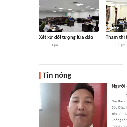
Xét xử đối tượng lừa đảo
Tham thì
1 giờ
1 giờ
Tin nóng
Người 
3
Nơi Bùi X
Báo Đáp, h
Yên, tỉnh
không có 
mạng khoe