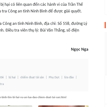
 bị hại có liên quan đến các hành vi của Trần Thế
u tra Công an tỉnh Ninh Bình để được giải quyết.
a Công an tỉnh Ninh Bình, địa chỉ: Số 558, đường Lý
. Điều tra viên thụ lý: Bùi Văn Thắng, số điện
Ngọc Nga
 Đê
bị hại
chiếm đoạt tài sản
Phụ Dực
lừa đảo
tra
h-binh-tim-bi-hai-vu-an-lua-dao-chiem-doat-tai-san.html