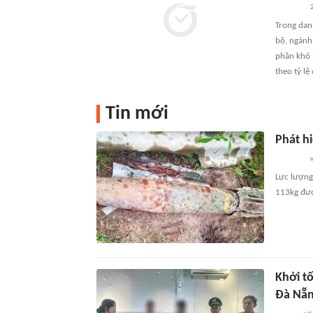
Trong dan
bộ, ngành
phần khó 
theo tỷ lệ
Tin mới
Phát h
v
Lực lượng
113kg được
Khởi t
Đà Nẵ