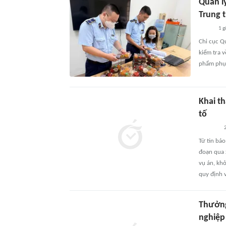
Quản l
Trung t
1 g
Chi cục Q
kiểm tra 
phẩm phục
Khai th
tố
2
Từ tin báo
đoạn qua x
vụ án, khở
quy định v
Thưởng
nghiệp