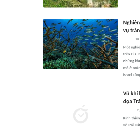
Nghiên
vụ trà
10 
Một nghiê
trên Địa T
những khu
mỏ ở mức 
Israel côn
Vũ khí 
dọa Trá
9 
Kính thiên
vệ Trái Đất