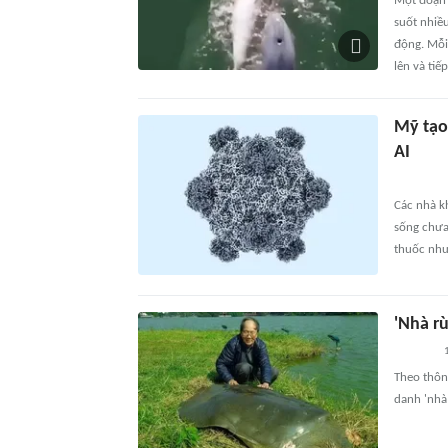
Một đoạn 
suốt nhiề
động. Mỗi
lên và tiế
Mỹ tạo
AI
Các nhà k
sống chưa 
thuốc như
'Nhà r
Theo thông
danh 'nhà 