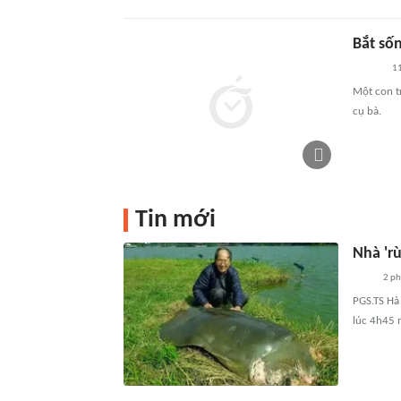
Bắt sốn
11
Một con t
cụ bà.
Tin mới
Nhà 'r
2 ph
PGS.TS Hà
lúc 4h45 