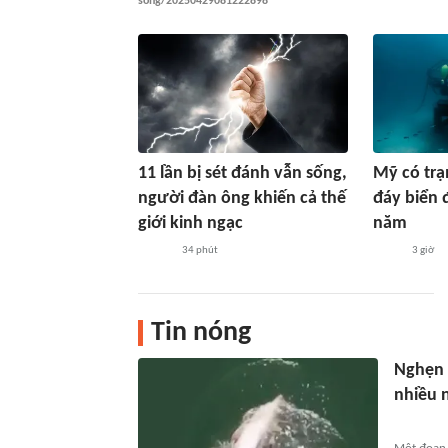
song/20250429081222898
11 lần bị sét đánh vẫn sống,
Mỹ có trạ
người đàn ông khiến cả thế
đáy biển 
giới kinh ngạc
năm
34 phút
3 giờ
Tin nóng
Nghẹn 
nhiều 