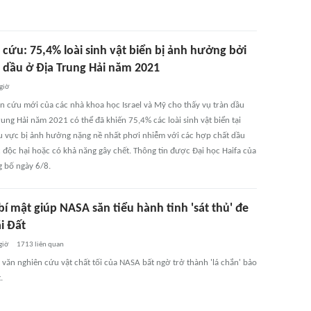
 cứu: 75,4% loài sinh vật biển bị ảnh hưởng bởi
n dầu ở Địa Trung Hải năm 2021
giờ
n cứu mới của các nhà khoa học Israel và Mỹ cho thấy vụ tràn dầu
rung Hải năm 2021 có thể đã khiến 75,4% các loài sinh vật biển tại
 vực bị ảnh hưởng nặng nề nhất phơi nhiễm với các hợp chất dầu
độc hại hoặc có khả năng gây chết. Thông tin được Đại học Haifa của
g bố ngày 6/8.
bí mật giúp NASA săn tiểu hành tinh 'sát thủ' đe
i Đất
giờ
1713
liên quan
 văn nghiên cứu vật chất tối của NASA bất ngờ trở thành 'lá chắn' bảo
.