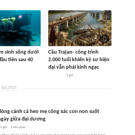
m sinh sống dưới
Cầu Trajan- công trình
đầu tiên sau 40
2.000 tuổi khiến kỹ sư hiện
đại vẫn phải kinh ngạc
3 giờ
lòng cảnh cá heo mẹ cõng xác con non suốt
ngày giữa đại dương
5 giờ
3
liên quan