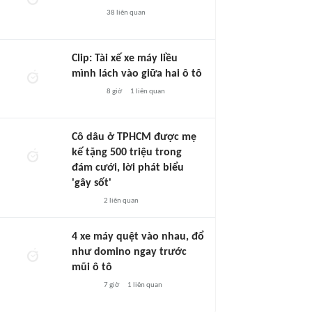
38
liên quan
Clip: Tài xế xe máy liều
mình lách vào giữa hai ô tô
8 giờ
1
liên quan
Cô dâu ở TPHCM được mẹ
kế tặng 500 triệu trong
đám cưới, lời phát biểu
'gây sốt'
2
liên quan
4 xe máy quệt vào nhau, đổ
như domino ngay trước
mũi ô tô
7 giờ
1
liên quan