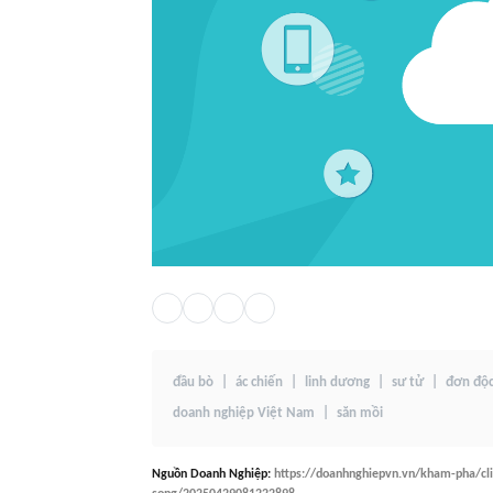
đầu bò
ác chiến
linh dương
sư tử
đơn độ
doanh nghiệp Việt Nam
săn mồi
Nguồn
Doanh Nghiệp
:
https://doanhnghiepvn.vn/kham-pha/clip