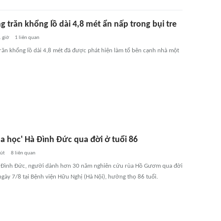
g trăn khổng lồ dài 4,8 mét ẩn nấp trong bụi tre
 giờ
1
liên quan
răn khổng lồ dài 4,8 mét đã được phát hiện làm tổ bên cạnh nhà một
ùa học' Hà Đình Đức qua đời ở tuổi 86
út
8
liên quan
 Đình Đức, người dành hơn 30 năm nghiên cứu rùa Hồ Gươm qua đời
ngày 7/8 tại Bệnh viện Hữu Nghị (Hà Nội), hưởng thọ 86 tuổi.