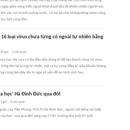
video ghi lại cảnh cá heo mẹ mũi chai mang xác con non trên lưng
u ngày giữa vùng biển ngoài khơi Australia đã khiến nhiều người xúc
 khi xác con trượt xuống nước, cá mẹ lại nhẹ nhàng dùng mõm nâng
p tục bơi cùng đàn.
 16 loại virus chưa từng có ngoài tự nhiên bằng
10 giờ
3
liên quan
hoa học Mỹ vừa có lần đầu tiên dùng AI để tạo thành công 16 virus
từng tồn tại trong tự nhiên, mở ra hy vọng điều trị siêu khuẩn kháng
ng cũng làm dấy lên lo ngại về vấn đề an ninh sinh học.
ùa học' Hà Đình Đức qua đời
11 giờ
8
liên quan
 tin của Tiền Phong, PGS.TS Hà Đình Đức, người nổi tiếng với biệt
rùa học' vừa qua đời sáng nay (7/8), hưởng thọ tuổi 87 tuổi.