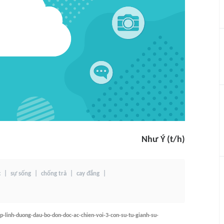
Như Ý (t/h)
c
sự sống
chống trả
cay đắng
-linh-duong-dau-bo-don-doc-ac-chien-voi-3-con-su-tu-gianh-su-